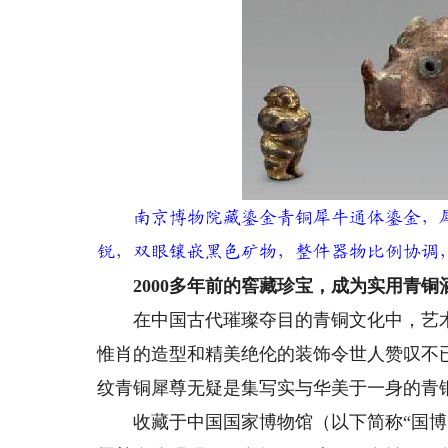
南京博物院藏鎏金青铜犀牛通体鎏金，犀
锐，双眼镶嵌黑色矿物，整件器物比例协调
2000多年前的窖藏珍宝，成为实用青铜
在中国古代璀璨夺目的青铜文化中，艺术
惟肖的造型和精美绝伦的装饰令世人赞叹不
纹青铜犀尊无疑是集写实与华美于一身的青
收藏于中国国家博物馆（以下简称“国博”