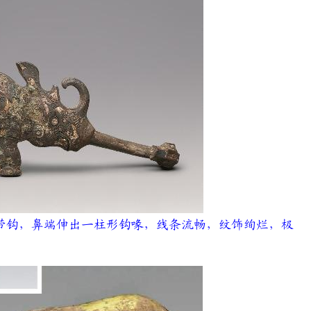
钩，鼻端伸出一柱形钩喙，线条流畅，纹饰绚烂，极