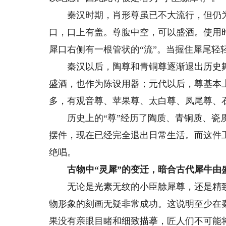
秦汉时期，肖形尊虽已不大流行，但仍为
口，口上有盖。尊腹中空，可以盛酒。使用
犀口右侧有一根管状的“流”。当握住犀尾轻
秦汉以后，陶尊和青铜尊逐渐退出历史舞
盛酒，也作为陈设用器；元代以后，尊基本
多，有观音尊、苹果尊、太白尊、凤尾尊、
历史上的“尊”经历了陶质、青铜质、瓷质
摆件，现在已经完全退出日常生活。而这件
绝唱。
古物中“灵犀”的变迁，暗合古代犀牛由
无论是光素无纹的小臣艅犀尊，还是精致
物形象的刻画无疑非常成功。这说明至少在
果没有亲眼目睹和细致描摹，匠人们不可能