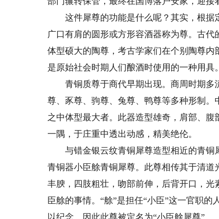
部门辗转保管，最终在国博落户安家，迎接
这件犀尊的功能是什么呢？其实，根据定名
广口有肩的圆形或方形容酒器称为尊。古代
体型硕大的陶尊，考古学家们在个别陶尊内
是原始社会时期人们酿酒时使用的一种用具
青铜质尊于商代早期出现。商周时期多流行
尊、豕尊、驹尊、兔尊、鸭尊等多种形制。
之中体型最大者。此器造型雄奇，肩部、腹
一隅，于庄重中透出动感，精美绝伦。
与错金银云纹青铜犀尊造型相近的青铜犀
青铜器小臣艅青铜犀尊。此尊相传其于清道
丰腴，四肢粗壮，吻部前伸，后背开口，光
臣艅的事情。“艅”是担任“小臣”这一官职
以纪念。因此此尊被定名为“小臣艅犀尊”。