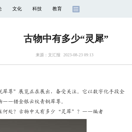
论
文化
科技
教育
古物中有多少“灵犀”
来源：
文汇报
2023-08-23 09:13
犀尊”展览正在展出，备受关注。它以数字化手段全
物——错金银云纹青铜犀尊。
何处？古物中又有多少“灵犀”？——编者