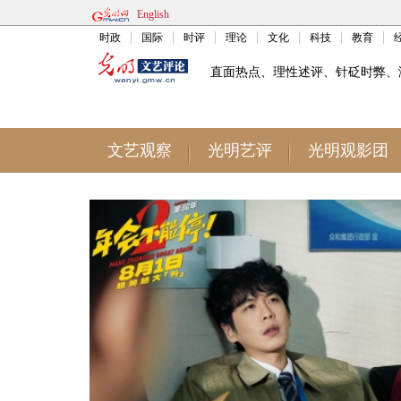
English
时政
国际
时评
理论
文化
科技
教育
直面热点、理性述评、针砭时弊、
文艺观察
光明艺评
光明观影团