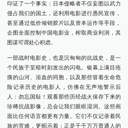
印证了一个事实：日本侵略者不仅妄图以武力
侵占我们的国土，还利用电影进行愚民宣传，
甚至通过低价倾销胶片以及资本运作等手段，
企图全面控制中国电影业，榨取商业利润，其
图谋可谓处心积虑。
一部战时电影史，也是沉甸甸的抗战史，是一
个民族于至暗时刻发出的闪电。银幕上满目疮
痍的山河、浴血的同胞，以及那些冒着生命危
险记录历史的电影人，仿佛在无声地警示后
人：勿忘国耻！观看那些历经战火保存下来的
珍稀抗战影像，总会让我们眼眶湿润。这些画
面比任何语言都更有力量。它们不仅记录着民
族的苦难，更昭示着：正是千千万万普通人的