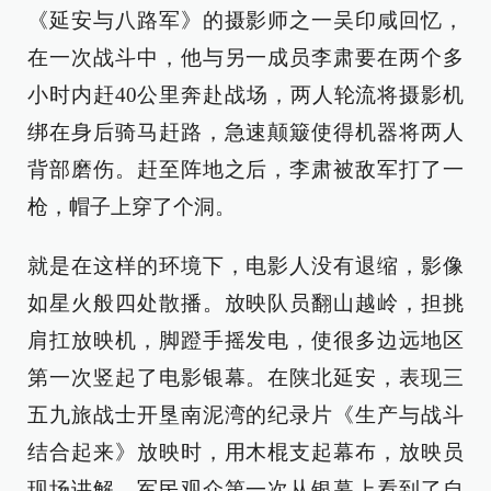
《延安与八路军》的摄影师之一吴印咸回忆，
在一次战斗中，他与另一成员李肃要在两个多
小时内赶40公里奔赴战场，两人轮流将摄影机
绑在身后骑马赶路，急速颠簸使得机器将两人
背部磨伤。赶至阵地之后，李肃被敌军打了一
枪，帽子上穿了个洞。
就是在这样的环境下，电影人没有退缩，影像
如星火般四处散播。放映队员翻山越岭，担挑
肩扛放映机，脚蹬手摇发电，使很多边远地区
第一次竖起了电影银幕。在陕北延安，表现三
五九旅战士开垦南泥湾的纪录片《生产与战斗
结合起来》放映时，用木棍支起幕布，放映员
现场讲解，军民观众第一次从银幕上看到了自