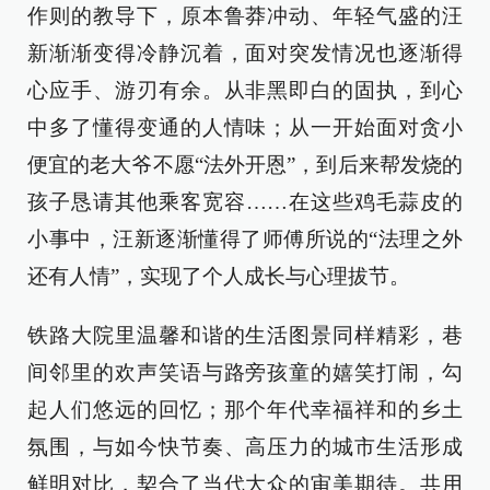
作则的教导下，原本鲁莽冲动、年轻气盛的汪
新渐渐变得冷静沉着，面对突发情况也逐渐得
心应手、游刃有余。从非黑即白的固执，到心
中多了懂得变通的人情味；从一开始面对贪小
便宜的老大爷不愿“法外开恩”，到后来帮发烧的
孩子恳请其他乘客宽容……在这些鸡毛蒜皮的
小事中，汪新逐渐懂得了师傅所说的“法理之外
还有人情”，实现了个人成长与心理拔节。
铁路大院里温馨和谐的生活图景同样精彩，巷
间邻里的欢声笑语与路旁孩童的嬉笑打闹，勾
起人们悠远的回忆；那个年代幸福祥和的乡土
氛围，与如今快节奏、高压力的城市生活形成
鲜明对比，契合了当代大众的审美期待。共用