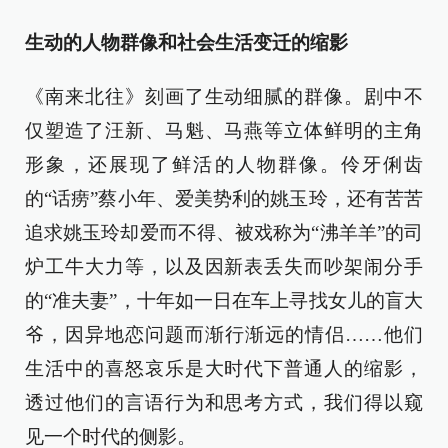
生动的人物群像和社会生活变迁的缩影
《南来北往》刻画了生动细腻的群像。剧中不
仅塑造了汪新、马魁、马燕等立体鲜明的主角
形象，还展现了鲜活的人物群像。伶牙俐齿
的“话痨”蔡小年、爱美势利的姚玉玲，还有苦苦
追求姚玉玲却爱而不得、被戏称为“沸羊羊”的司
炉工牛大力等，以及因新表丢失而吵架闹分手
的“准夫妻”，十年如一日在车上寻找女儿的盲大
爷，因异地恋问题而渐行渐远的情侣……他们
生活中的喜怒哀乐是大时代下普通人的缩影，
透过他们的言语行为和思考方式，我们得以窥
见一个时代的侧影。