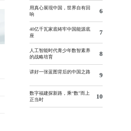
用真心展现中国，世界自有回
6
响
40亿千瓦家底铸牢中国能源底
7
座
人工智能时代青少年数智素养
8
的战略培育
讲好一张蓝图背后的中国之路
9
数字福建探新路，乘“数”而上
10
正当时