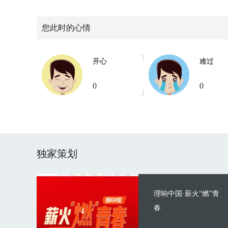
您此时的心情
开心
难过
0
0
独家策划
理响中国·薪火“燃”青
春