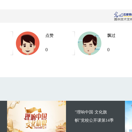
点赞
飘过
0
0
“理响中国·文化旗
帜”党校公开课第14季