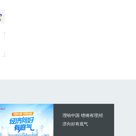
理响中国·铿锵有理|经
济向好有底气