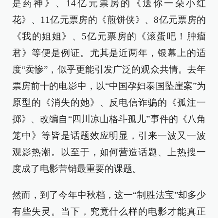
是药神》、14亿元票房的《送你一朵小红
花》、11亿元票房的《煎饼侠》、8亿元票房的
《我的姐姐》、5亿元票房的《滚蛋吧！肿瘤
君》等便是例证。尤其是近两年，银幕上的适
度“卖惨”，似乎更能引发广泛的观众共情。去年
票房前十的电影中，以“中国孕妇泰国坠崖案”为
原型的《消失的她》、反电信诈骗的《孤注一
掷》、改编自“四川凉山格斗孤儿”事件的《八角
笼中》等皆是话题效应明显，引来一波又一波
观影热潮。以至于，如何营造话题、上热搜一
度成了电影营销最重要的课题。
然而，到了今年中秋档，这一“制胜法宝”却多少
有些失灵。当下，究竟什么样的电影才能真正