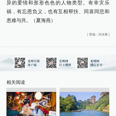
异的爱情和形形色色的人物类型。有幸灾乐
祸，有忘恩负义，也有互相帮扶、同喜同悲和
患难与共。（夏海燕）
[
责编：刘冰雅
]
相关阅读