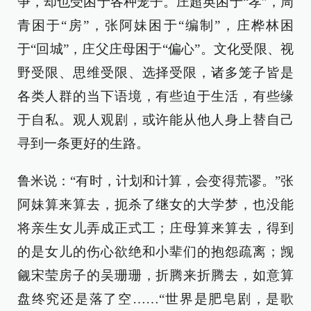
争，却也受困于各种笼子。庄超英困于“孝”，周
青困于“房”，张阿妹困于“编制”，庄桦林困
于“回城”，庄父庄母困于“偏心”。文化受限、视
野受限、思维受限、选择受限，诸多笼子皆是
各类人群的当下语境，有些迫于生活，有些缘
于自私。观人观剧，或许能从他人身上替自己
寻到一条更好的生路。
鲁米说：“有时，计划和计算，会变得荒谬。”张
阿妹算来算去，扼杀了继女的大学梦，也没能
将亲生女儿弄成正式工；庄母算来算去，得到
的是女儿的伤心欲绝和小辈们的抱怨疏离；觊
觎宋莹房子的吴珊珊，折腾来折腾去，如意算
盘终究还是落了空……“世界是肥皂剧，是歌