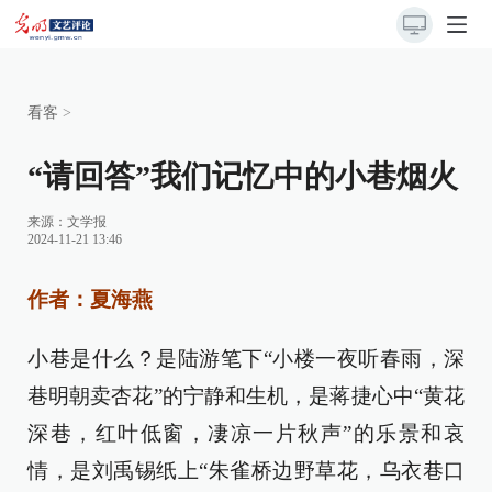
看客
>
“请回答”我们记忆中的小巷烟火
来源：
文学报
2024-11-21 13:46
作者：夏海燕
小巷是什么？是陆游笔下“小楼一夜听春雨，深
巷明朝卖杏花”的宁静和生机，是蒋捷心中“黄花
深巷，红叶低窗，凄凉一片秋声”的乐景和哀
情，是刘禹锡纸上“朱雀桥边野草花，乌衣巷口