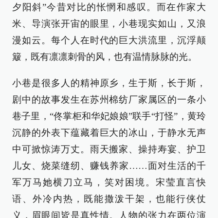
夕阳斜”今昔对比的怅惘和感叹。而在作家大
米、导演张开宙的眼里，小巷现实如山，又浪
漫如云。每个人在时代的巨大洪流里，沉浮颠
簸，既有凛凛刺骨的风，也有温情脉脉的光。
小巷是很多人的精神原乡，生于斯，长于斯，
剧中的故事发生在苏州棉纺厂家属区的一条小
巷子里，“佟掌柜和华妃娘娘”联手“打怪”，黄玲
沉静的外表下蕴藏着巨大的冰山，于静水无声
中可掀惊涛万丈。雨天搬家、操持寿宴、护卫
儿女、烧菜缝纫、赚钱养家……面对生活的千
军万马她横刀立马，笑对困境。宋莹直言快
语、外冷内热，既能撒泼干架，也能行侠仗
义，眉眼间皆是真性情。人物的张力在两位演