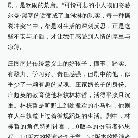
剧，是欢闹的荒唐。”可怜可悲的小人物们将赫
尔曼·黑塞的话变成了血淋淋的现实，每一种撕
裂冲突当中，都是对生活的深刻反思，正是这
些不安与矛盾，才让我们感受到人情的厚重与
凉薄。
庄图南是传统意义上的好孩子，懂事、踏实、
有毅力、学习好、责任感强，但剧中的他，似
乎少了一颗有趣的灵魂。庄家嫡长子的身份、
庄超英的教育使他相较林栋哲，活得平淡且沉
重。林栋哲是旷野上到处撒欢的小马驹，他则
在人生轨道上过着循规蹈矩的生活。剧中，林
栋哲的角色特别讨喜，1.0版本的扮演者孙思
程，2.0版本的扮演者李庆誉，3.0版本的扮演者