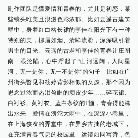
剧作团队是懂爱情和青春的，尤其是初恋，某
些镜头唯美且浪漫色彩浓郁。比如云遥古建筑
群中，身着红白格长裙的李佳在阳光下有一种
特别的美，柳眉如烟、清眸流盼，深深吸引着
男主的目光。云遥的古老和李佳的青春让庄图
南一眼沦陷，心中浮起了“山河远阔，人间星
河，无一是你，无一不是你”的句子。比如在广
州街头瞥见和筱婷背影相似的女孩，那个因为
思念过浓而热泪盈眶的顽皮少年……碎花裙、
白衬衫、黄衬衣、蓝白条纹的T恤，青春得能滋
出水来。爱情在滂沱大雨中，在深深小巷里，
在上海狭窄的弄堂中，在异乡古拙的老城下，
在充满青春气息的校园里。运镜如同写诗，色