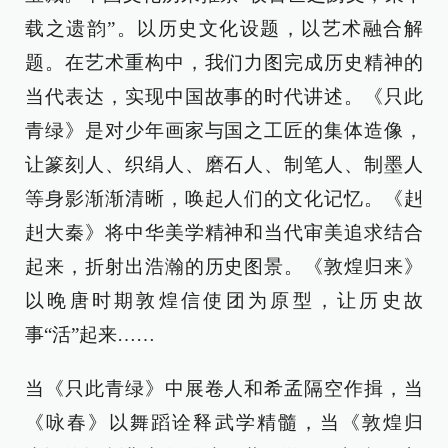
载之遗韵”。以历史文化设题，以艺术融合解
题。在艺术重构中，我们力图完成历史精神的
当代表达，实现中国故事的时代讲述。《只此
青绿》是对少年画家与国之工匠的集体造像，
让篆刻人、织绢人、磨石人、制笔人、制墨人
等身影渐渐清晰，唤起人们的文化记忆。《赳
赳大秦》将中华美学精神和当代审美追求结合
起来，折射出浩瀚的历史图景。《敦煌归来》
以晚唐时期敦煌信使团为原型，让历史故
事“活”起来……
当《只此青绿》中展卷人和希孟隔空作揖，当
《咏春》以舞蹈诠释武学精髓，当《敦煌归