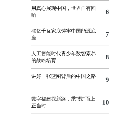
用真心展现中国，世界自有回
6
响
40亿千瓦家底铸牢中国能源底
7
座
人工智能时代青少年数智素养
8
的战略培育
讲好一张蓝图背后的中国之路
9
数字福建探新路，乘“数”而上
10
正当时