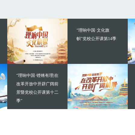
“理响中国·文化旗
帜”党校公开课第14季
“理响中国·铿锵有理|在
改革开放中开辟广阔前
景暨党校公开课第十二
季”