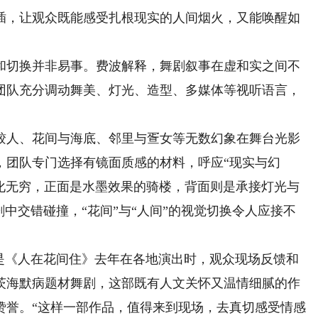
插，让观众既能感受扎根现实的人间烟火，又能唤醒如
切换并非易事。费波解释，舞剧叙事在虚和实之间不
团队充分调动舞美、灯光、造型、多媒体等视听语言，
人、花间与海底、邻里与疍女等无数幻象在舞台光影
，团队专门选择有镜面质感的材料，呼应“现实与幻
变化无穷，正面是水墨效果的骑楼，背面则是承接灯光与
中交错碰撞，“花间”与“人间”的视觉切换令人应接不
《人在花间住》去年在各地演出时，观众现场反馈和
茨海默病题材舞剧，这部既有人文关怀又温情细腻的作
赞誉。“这样一部作品，值得来到现场，去真切感受情感