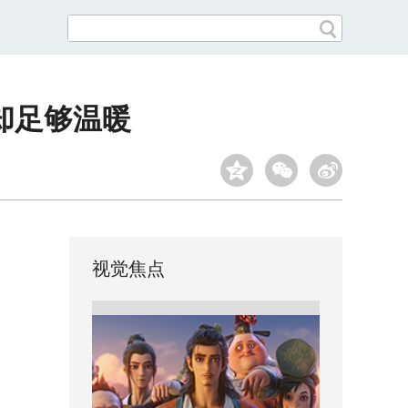
却足够温暖
视觉焦点