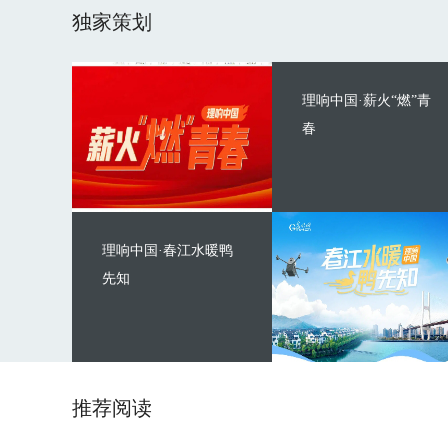
独家策划
理响中国·薪火“燃”青
春
理响中国·春江水暖鸭
先知
推荐阅读