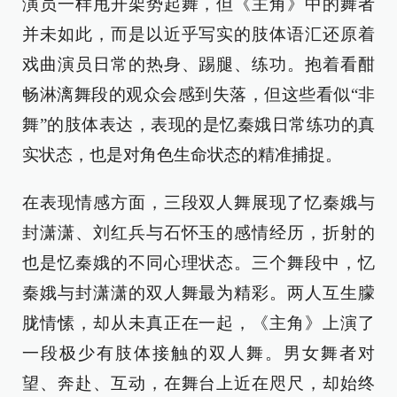
演员一样甩开架势起舞，但《主角》中的舞者
并未如此，而是以近乎写实的肢体语汇还原着
戏曲演员日常的热身、踢腿、练功。抱着看酣
畅淋漓舞段的观众会感到失落，但这些看似“非
舞”的肢体表达，表现的是忆秦娥日常练功的真
实状态，也是对角色生命状态的精准捕捉。
在表现情感方面，三段双人舞展现了忆秦娥与
封潇潇、刘红兵与石怀玉的感情经历，折射的
也是忆秦娥的不同心理状态。三个舞段中，忆
秦娥与封潇潇的双人舞最为精彩。两人互生朦
胧情愫，却从未真正在一起，《主角》上演了
一段极少有肢体接触的双人舞。男女舞者对
望、奔赴、互动，在舞台上近在咫尺，却始终