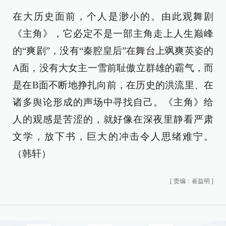
在大历史面前，个人是渺小的。由此观舞剧
《主角》，它必定不是一部主角走上人生巅峰
的“爽剧”，没有“秦腔皇后”在舞台上飒爽英姿的
A面，没有大女主一雪前耻傲立群雄的霸气，而
是在B面不断地挣扎向前，在历史的洪流里、在
诸多舆论形成的声场中寻找自己。《主角》给
人的观感是苦涩的，就好像在深夜里静看严肃
文学，放下书，巨大的冲击令人思绪难宁。
（韩轩）
[
责编：崔益明
]