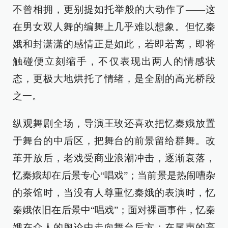
不曾相拥，更别提如托举般的大动作了——这
在男女双人舞的编舞上几乎难以想象。但忆秦
娥和封潇潇的感情正是如此，若即若离，即将
触碰便立刻缩手，不仅表现出两人的情感状
态，更极大地烘托了情绪，是全剧的高光桥段
之一。
纵观舞剧全场，导演王玫还喜欢把忆秦娥放置
于舞台的中后区，把舞台的前景留给群舞。改
革开放后，老戏受商业浪潮冲击，逐渐衰落，
忆秦娥却在后景专心“唱戏”；当前景是热闹嘈杂
的茶馆时，当没有人尊重忆秦娥的表演时，忆
秦娥依旧在后景中“唱戏”；面对裸画事件，忆秦
娥在众人的舆论中走向舞台后方；在尾声的高