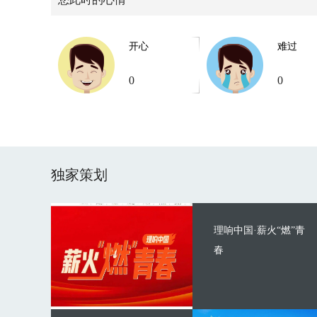
开心
难过
0
0
独家策划
理响中国·薪火“燃”青
春