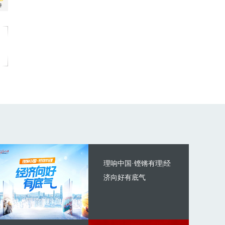
理响中国·铿锵有理|经
济向好有底气