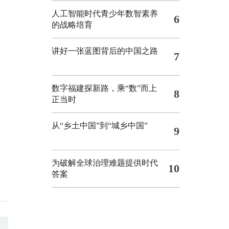
人工智能时代青少年数智素养
6
的战略培育
讲好一张蓝图背后的中国之路
7
数字福建探新路，乘“数”而上
8
正当时
从“乡土中国”到“城乡中国”
9
为破解全球治理难题提供时代
10
答案