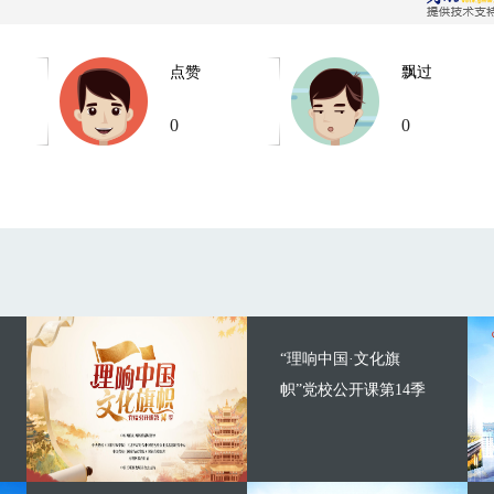
点赞
飘过
0
0
“理响中国·文化旗
帜”党校公开课第14季