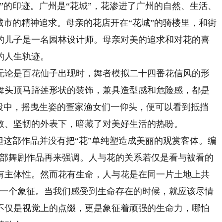
的印迹。广州是“花城”，花渗进了广州的自然、生活、
城市的精神追求。母亲的花店开在“花城”的骑楼里，和街
的儿子是一名园林设计师。母亲对美的追求和对花的喜
的人生轨迹。
论是百花仙子出现时，舞者模拟二十四番花信风的形
舞头顶马蹄莲形状的装饰，兼具造型感和危险感，都是
舞段中，摇曳生姿的疍家渔女们一仰头，便可以看到抵挡
敛、坚韧的外表下，暗藏了对美好生活的热盼。
这部作品并没有把“花”单纯塑造成美丽的观赏客体。编
一部舞剧作品再来强调。人与花的关系若仅是看与被看的
有主体性。然而花有生命，人与花是在同一片土地上共
的一个象征。当我们感受到生命存在的时候，就应该尽情
不仅是视觉上的点缀，更是象征着顽强的生命力，哪怕