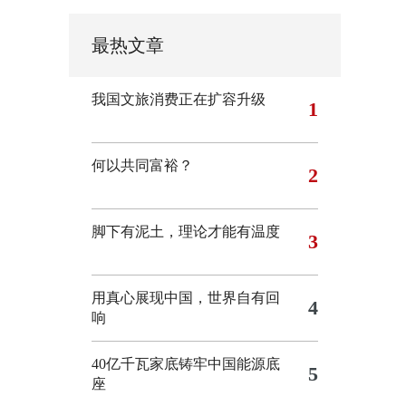
最热文章
我国文旅消费正在扩容升级
1
何以共同富裕？
2
脚下有泥土，理论才能有温度
3
用真心展现中国，世界自有回
4
响
40亿千瓦家底铸牢中国能源底
5
座