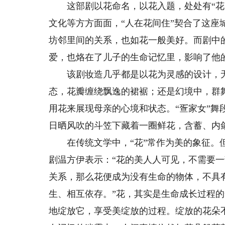
这部剧以花命名，以花入题，处处有“花”
文化等方方面面，“人在花间住”契合了这座
坊邻里间的关系，也如花一般美好。而剧中
爱，也烙在了儿子的生命记忆里，影响了他
该剧妆造几乎都是以花为灵感的设计，无
态，花瓣缠绕飘逸的裙裾；还是幻境中，群
用花来展现母亲的心境和状态。“疍家女”
日晒风吹的斗笠下藏着一圈鲜花，含蓄、内
在传统文学中，“花”常作为美的象征。但
剧温方伊表示：“花的美人人可见，不需要
关系，那么花便成为没有生命的物体，不具
生、相互依存。”花，其实是生命成长过程
地绽放它，享受美绽放的过程。绽放的花朵