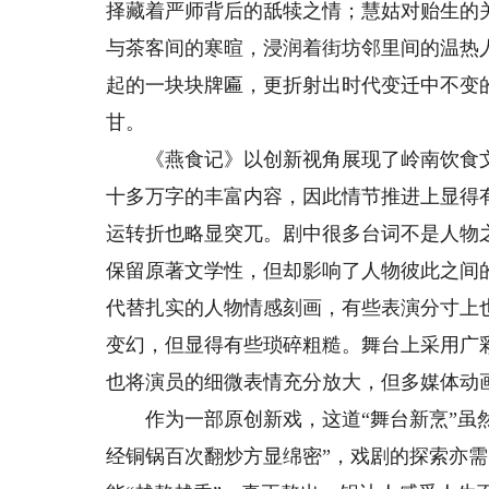
择藏着严师背后的舐犊之情；慧姑对贻生的
与茶客间的寒暄，浸润着街坊邻里间的温热
起的一块块牌匾，更折射出时代变迁中不变
甘。
《燕食记》以创新视角展现了岭南饮食文
十多万字的丰富内容，因此情节推进上显得
运转折也略显突兀。剧中很多台词不是人物
保留原著文学性，但却影响了人物彼此之间
代替扎实的人物情感刻画，有些表演分寸上
变幻，但显得有些琐碎粗糙。舞台上采用广
也将演员的细微表情充分放大，但多媒体动
作为一部原创新戏，这道“舞台新烹”虽然
经铜锅百次翻炒方显绵密”，戏剧的探索亦