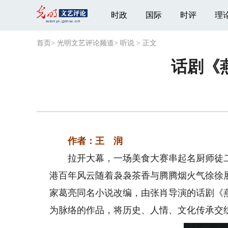
时政
国际
时评
理
首页
>
光明文艺评论频道
>
听说
>
正文
话剧《
作者：王 润
拉开大幕，一场美食大赛串起名厨师徒二
港百年风云随着袅袅茶香与腾腾烟火气徐徐
家葛亮同名小说改编，由张肖导演的话剧《
为脉络的作品，将历史、人情、文化传承交