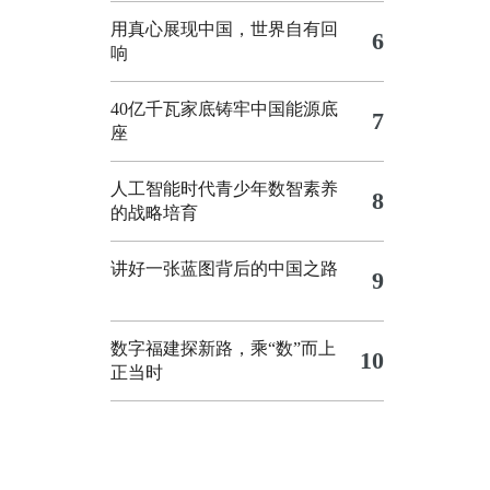
用真心展现中国，世界自有回
6
响
40亿千瓦家底铸牢中国能源底
7
座
人工智能时代青少年数智素养
8
的战略培育
讲好一张蓝图背后的中国之路
9
数字福建探新路，乘“数”而上
10
正当时