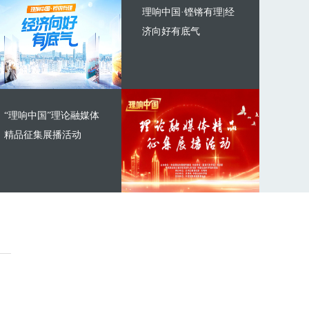
理响中国·铿锵有理|经
济向好有底气
“理响中国”理论融媒体
精品征集展播活动