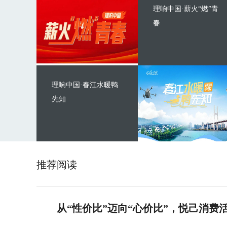
理响中国·薪火“燃”青
春
理响中国·春江水暖鸭
先知
推荐阅读
从“性价比”迈向“心价比”，悦己消费