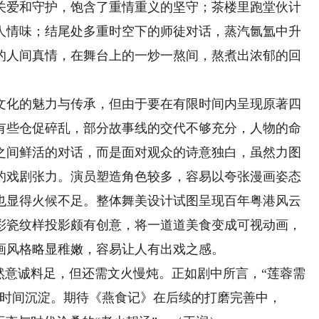
关爱和守护，饱含了重情重义的坚守；茶楼里跑堂伙计
人情味；结尾处多重时空下的师徒对话，蒸汽氤氲中升
的人间真情，在舞台上的一炒一熬间，熬煮出浓郁的回
化的魅力与传承，但由于要在有限时间内呈现原著四
有些仓促碎乱，部分故事线的交代不够充分，人物的命
之间鲜活的对话，而是面对观众的诗意独白，虽然力图
的戏剧张力。演员塑造角色较多，容易以夸张漫画姿态
也显得火候不足。整体舞美设计试图呈现百年粤港风云
彩瓷纹样投影颇有创意，将一道道美食变成可视动画，
画风格略显稚嫩，容易让人有出戏之感。
意诚料足，但还需文火慢炖。正如剧中所言，“莲蓉需
需时间沉淀。期待《燕食记》在后续的打磨完善中，