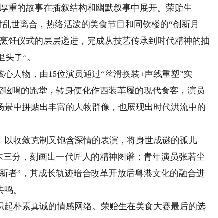
让厚重的故事在插叙结构和幽默叙事中展开。荣贻生
折射乱世离合，热络活泼的美食节目和同钦楼的“创新月
与烹饪仪式的层层递进，完成从技艺传承到时代精神的抽
里头了”。
人物，由15位演员通过“丝滑换装+声线重塑”实
长腔吆喝的跑堂，转身便化作西装革履的现代食客，演员
场景中拼贴出丰富的人物群像，也展现出时代洪流中的
以收敛克制又饱含深情的表演，将身世成谜的孤儿
入木三分，刻画出一代匠人的精神图谱；青年演员张若尘
革新者”，其成长轨迹暗合改革开放后粤港文化的融合进
共鸣。
起朴素真诚的情感网络。荣贻生在美食大赛最后的选