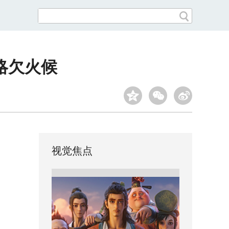
略欠火候
视觉焦点