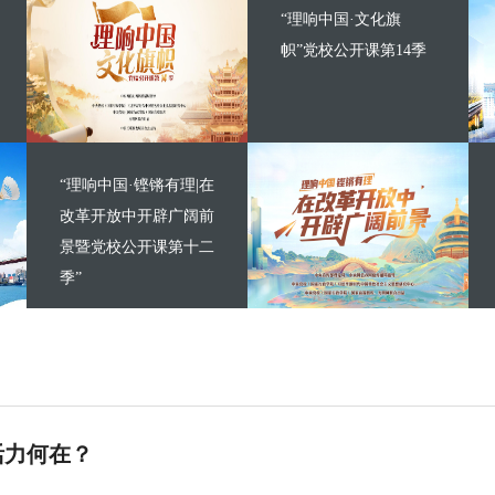
“理响中国·文化旗
帜”党校公开课第14季
“理响中国·铿锵有理|在
改革开放中开辟广阔前
景暨党校公开课第十二
季”
活力何在？