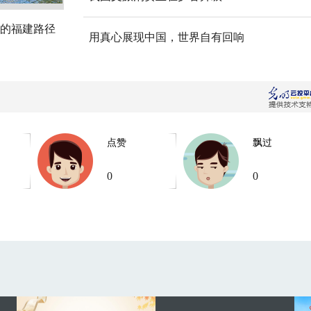
的福建路径
用真心展现中国，世界自有回响
点赞
飘过
0
0