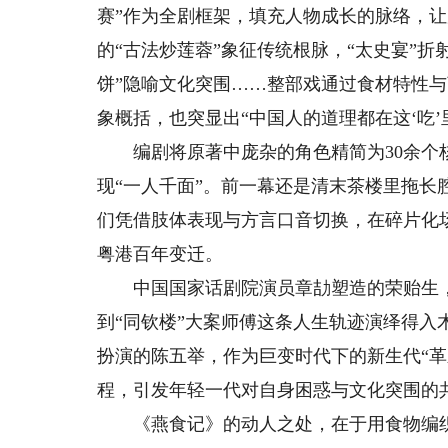
赛”作为全剧框架，填充人物成长的脉络，
的“古法炒莲蓉”象征传统根脉，“太史宴”
饼”隐喻文化突围……整部戏通过食材特性
象概括，也突显出“中国人的道理都在这‘吃’
编剧将原著中庞杂的角色精简为30余个核心
现“一人千面”。前一幕还是清末茶楼里拖
们凭借肢体表现与方言口音切换，在碎片化
粤港百年变迁。
中国国家话剧院演员章劼塑造的荣贻生，
到“同钦楼”大案师傅这条人生轨迹演绎得
扮演的陈五举，作为巨变时代下的新生代“
程，引发年轻一代对自身困惑与文化突围的
《燕食记》的动人之处，在于用食物编织