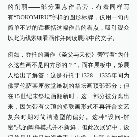
的削弱——部分重点作品旁，有着同样写
有“DOKOMIRU”字样的圆形标牌，仅用一句再
简单不过的话概括这幅作品的看点，吸引观众
以此为线索细看画作并阅读展牌中的文字。
例如，乔托的画作《圣父与天使》旁写着“为什
么这些画不是四方形的？”，而在展板中，策展
人给出了解答：这是乔托于1328—1335年间为
佛罗伦萨某座教堂绘制的祭坛画顶部部分；但
在15世纪末祭坛画翻新时，这一部分被分离出
来，因为带有尖顶的多联画形式不再符合文艺
复兴时期对简洁造型的偏好。这种“设问-解
密”式的阐释模式并不新鲜，但此次展览中，设