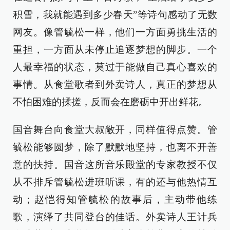
积雪，我就能遇到多少春天”等诗句感动了无数
网友。像管毓松一样，他们一方面勇挑生活的
重担，一方面从未停止追逐梦想的脚步。一个
人最幸福的状态，莫过于能做自己真心喜欢的
事情。从食堂歌者到外卖诗人，真正的梦想从
不怕困难的揉搓，反而会在磨砺中开出鲜花。
国音舞台向食堂大叔敞开，同样值得点赞。管
毓松能够圆梦，除了默默地坚持，也离不开善
意的扶持。国音这所音乐殿堂的专家教授不仅
从不排斥管毓松进班听课，有的还与他热情互
动；赵恺得知管毓松的故事后，主动带他练
歌，演绎了共同登台的佳话。外卖诗人王计兵