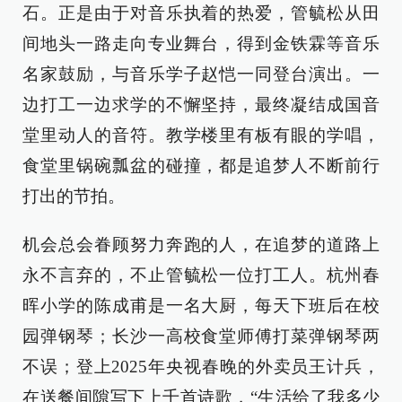
石。正是由于对音乐执着的热爱，管毓松从田
间地头一路走向专业舞台，得到金铁霖等音乐
名家鼓励，与音乐学子赵恺一同登台演出。一
边打工一边求学的不懈坚持，最终凝结成国音
堂里动人的音符。教学楼里有板有眼的学唱，
食堂里锅碗瓢盆的碰撞，都是追梦人不断前行
打出的节拍。
机会总会眷顾努力奔跑的人，在追梦的道路上
永不言弃的，不止管毓松一位打工人。杭州春
晖小学的陈成甫是一名大厨，每天下班后在校
园弹钢琴；长沙一高校食堂师傅打菜弹钢琴两
不误；登上2025年央视春晚的外卖员王计兵，
在送餐间隙写下上千首诗歌，“生活给了我多少