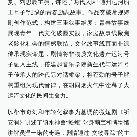
复、刘思辰主演，讲述了两代人因“通州运河船
工号子”结缘的青春励志故事。作品突破常规短
剧创作范式，构建三重叙事维度：青春故事线
展现青年一代文化破圈实践，家庭故事线聚焦
老龄化社会的情感联结，文化故事线直面非遗
传承现实命题，剧情将非物质文化遗产运河号
子融入主线，搭建起音乐学院新生代与运河号
子传承人的跨代际对话桥梁，将苍劲的号子解
构重组为现代音律，在胡同烟火气中诠释了大
运河文化的民间生命力。
以都市奇幻和年轻化叙事为基调的微短剧《祈
安澜》讲述了镇水神兽“蚣蝮”化身萌宝和博物馆
讲解员温一诺的奇遇，剧情通过“文物寻踪”的主