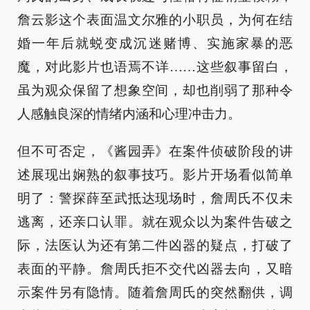
詹云影这个表面温文尔雅的小职员，为何在结
婚一年后就蜕变成沉迷赌博、实施家暴的恶
魔，对此影片也语焉不详……这些叙事留白，
虽为观众保留了想象空间，却也削弱了那种令
人感触良深的情绪内涵和心理冲击力。
但不可否定，《酱园弄》在案件侦破阶段的讲
述展现出娴熟的叙事技巧。影片开场看似简单
明了：警探薛至武抵达现场时，詹周氏不仅未
逃离，还亲口认罪。就在观众以为案件告破之
际，法医认为还有第二件凶器的疑点，打破了
表面的平静。詹周氏拒不交代凶器去向，又暗
示案件另有隐情。随着詹周氏的突然翻供，调