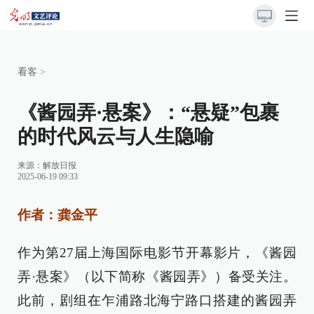
看客
>
《酱园弄·悬案》：“悬疑”包裹
的时代风云与人生隐喻
来源：
解放日报
2025-06-19 09:33
作者：龚金平
作为第27届上海国际电影节开幕影片，《酱园
弄·悬案》（以下简称《酱园弄》）备受关注。
此前，剧组在乍浦路北海宁路口搭建的酱园弄