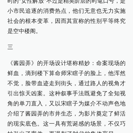
时的“女性解放”不过是精英阶层的时髦口号，是
小市民追逐的消费热点，他们无意也无力实施
社会的根本变革，因而其宣称的性别平等终究
是空中楼阁。
三
《酱园弄》的开场设计堪称精妙：命案现场的
鲜血，滴到楼下算命师宋瞎子的脸上，他浑然
不觉，脸带血迹走到街头，通过路人的视角才
引出惊天凶案。这种叙事手法既避免了全知视
角的单刀直入，又以宋瞎子为媒介不动声色地
介绍了酱园弄的市井生态，为影片奠定了鲜活
的现实底色。这一具有荒诞感的场景，不仅巧