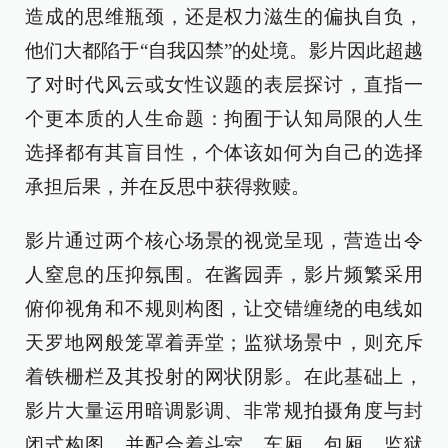
造成的思维瓶颈，还是权力滋生的偏执自负，
他们大都陷于“自我囚禁”的处境。影片因此超越
了对时代风云或女性议题的表层探讨，直指一
个更本质的人生命题：拘囿于认知局限的人生
选择都有其盲目性，个体该如何为自己的选择
承担后果，并在反思中获得救赎。
影片通过两个核心场景的视觉呈现，营造出令
人窒息的压抑氛围。在酱园弄，影片频繁采用
俯仰视角和不规则构图，让交错缠绕的电线如
天罗地网般笼罩着弄堂；监狱场景中，则充斥
着铁栅栏及其投射的网状阴影。在此基础上，
影片大量运用暗调影调、非常规拍摄角度与封
闭式构图，并配合着斗室、车厢、包厢、监狱