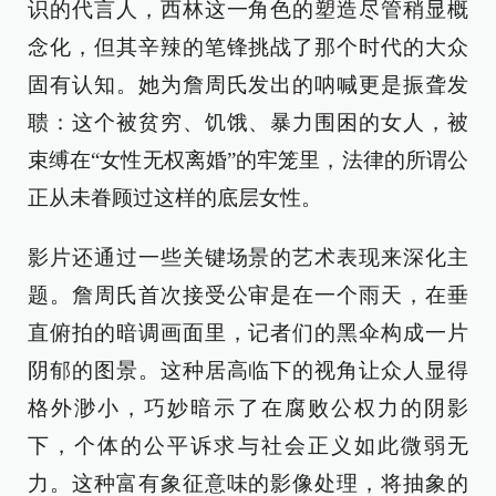
识的代言人，西林这一角色的塑造尽管稍显概
念化，但其辛辣的笔锋挑战了那个时代的大众
固有认知。她为詹周氏发出的呐喊更是振聋发
聩：这个被贫穷、饥饿、暴力围困的女人，被
束缚在“女性无权离婚”的牢笼里，法律的所谓公
正从未眷顾过这样的底层女性。
影片还通过一些关键场景的艺术表现来深化主
题。詹周氏首次接受公审是在一个雨天，在垂
直俯拍的暗调画面里，记者们的黑伞构成一片
阴郁的图景。这种居高临下的视角让众人显得
格外渺小，巧妙暗示了在腐败公权力的阴影
下，个体的公平诉求与社会正义如此微弱无
力。这种富有象征意味的影像处理，将抽象的