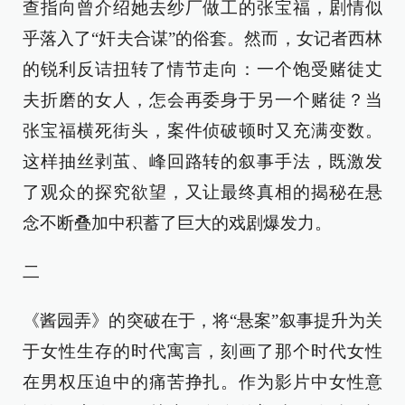
查指向曾介绍她去纱厂做工的张宝福，剧情似
乎落入了“奸夫合谋”的俗套。然而，女记者西林
的锐利反诘扭转了情节走向：一个饱受赌徒丈
夫折磨的女人，怎会再委身于另一个赌徒？当
张宝福横死街头，案件侦破顿时又充满变数。
这样抽丝剥茧、峰回路转的叙事手法，既激发
了观众的探究欲望，又让最终真相的揭秘在悬
念不断叠加中积蓄了巨大的戏剧爆发力。
二
《酱园弄》的突破在于，将“悬案”叙事提升为关
于女性生存的时代寓言，刻画了那个时代女性
在男权压迫中的痛苦挣扎。作为影片中女性意