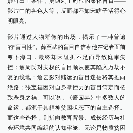
妙引出了案件，更讽刺了时代的集体盲目——
影片中的各色人等，反而都不如宋瞎子活得心
明眼亮。
影片通过人物群像的出场，揭示了一种普遍
的“盲目性”。薛至武的盲目自信令他在记者面前
夸下海口，最终却因证据不足而导致庭审失
控；詹周氏对夫权的盲目顺从使其陷入万劫不
复的境地；詹云影对赌运的盲目迷信将其推向
绝路；张宝福因对自身掌控力的盲目笃定而招
致杀身之祸。可以说，《酱园弄》中多数人的
命运，都源于其精神贫困状态下的自主选择。
而这些选择，则指向教育背景、成长经历与社
会环境共同编织的认知牢笼。无论是物质贫困