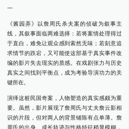
一
《酱园弄》以詹周氏杀夫案的侦破为叙事主
线，其叙事面临两难选择：若将案情处理得过
于直白，难免让观众感到索然无味；若刻意追
求情节的跌宕，又可能使这部基于真实事件改
编的影片失去现实的质感。在戏剧张力与历史
真实之间找到平衡点，成为考验导演功力的关
键所在。
演绎这桩民国奇案，人物塑造的真实感颇为重
要。虽然，影片展现了詹周氏与丈夫詹云影相
识的片段，但对两人的背景铺陈有点单薄。詹
周氏的出身、成长轨迹与性格特征稍显模糊，