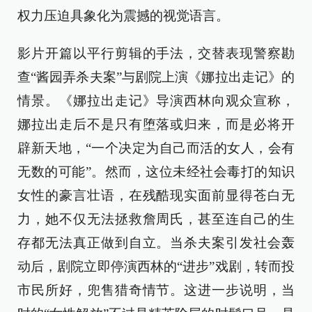
权力压迫具象化为震撼的视觉语言。
影片开篇以平行剪辑的手法，交替表现警察勘
查“酱园弄杀夫案”与剧院上演《娜拉出走记》的
情景。《娜拉出走记》导演西林向观众宣称，
娜拉出走后不是只有堕落或归来，而是必将开
辟新天地，“一个决定为自己而活的女人，会有
无数的可能”。然而，这位未经社会毒打的知识
女性的豪言壮语，在残酷现实面前显得苍白无
力，她不仅无法拯救詹周氏，甚至连自己的生
存都无法真正做到自立。当杀夫案引发社会轰
动后，剧院立即停演西林的“进步”戏剧，转而投
市民所好，兜售猎奇情节。这进一步说明，当