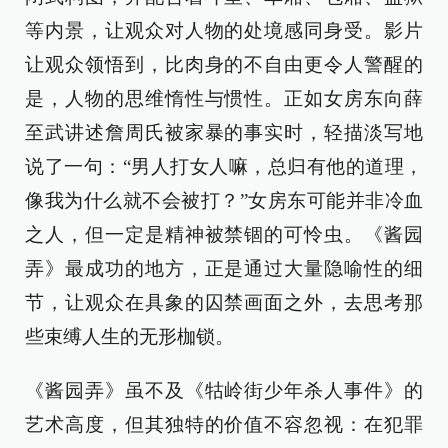
等内景，让观众对人物的处境感同身受。影片
让观众领悟到，比肉身的不自由更令人警醒的
是，人物的思维惰性与惯性。正如女房东向薛
至武讲述詹周氏被家暴的事实时，轻描淡写地
说了一句：“男人打女人嘛，总归有他的道理，
像我为什么就不会被打？”女房东可能并非冷血
之人，但一定是精神被禁锢的可怜虫。《酱园
弄》最成功的地方，正是通过大量隐喻性的细
节，让观众在具象的囚禁画面之外，去思考那
些束缚人生的无形枷锁。
《酱园弄》虽不及《牯岭街少年杀人事件》的
艺术高度，但其独特的价值不容忽视：在犯罪