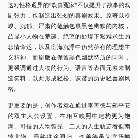
这对性格迥异的“欢喜冤家”不仅提升了故事的戏
剧张力，也制造出强烈的喜剧效果。原著以冷
峻、沉郁、严肃的笔触包裹黑色幽默的内核，
凸显小人物在荒诞、绝望的处境下艰难求生的
悲情命运，以及宦海沉浮中仍然葆有的理想主
义精神。而剧版在保留黑色幽默特质的同时，
更强调通过人物的行为、语言等表面元素来制
造笑料，以此形成轻松、诙谐的历史轻喜剧风
格。
更重要的是，创作者意在通过李善德与郑平安
的双主人公设置，在相互映照中建构更为饱
满、可信的人物弧光。二人的人生轨迹看似南
辕北辙，最终殊途同归。李善德虽为官场蝼