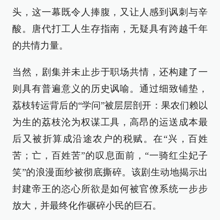
头，这一幕既令人捧腹，又让人感到讽刺与辛
酸。唐代打工人生存指南，无疑具有跨越千年
的共情力量。
当然，剧集并未止步于职场共情，还构建了一
则具有普遍意义的历史讽喻。通过细致铺垫，
荔枝转运背后的“学问”被层层剖开：果农们赖以
为生的荔枝沦为权谋工具，高昂的运送成本最
后又被折算成沿途农户的税赋。在“兴，百姓
苦；亡，百姓苦”的叹息面前，“一骑红尘妃子
笑”的浪漫面纱被彻底撕碎。该剧生动地揭示出
封建帝王的恣心所欲是如何被官僚系统一步步
放大，并最终化作碾碎小民的巨石。