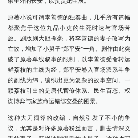
余里外的长安，以贺贵妃生辰。
原著小说可谓李善德的独奏曲，几乎所有篇幅
都聚焦于这位九品小吏的生死时速与官场苦
旅。剧版则大胆挥毫，将李善德的妻子改写为
亡故，增加了小舅子“郑平安”一角。剧作由此突
破了原著单线叙事的限制，以李善德受命转运
鲜荔枝的主线为经，郑平安卷入官场派系斗争
的副线为纬，编织出更为复杂的故事空间。一
颗荔枝引出的是唐代官僚体系、民生百态、权
谋博弈与家族命运错综交叠的图景。
这种大刀阔斧的改编，自然引发了不小的争
议，尤其是对许多原著粉丝而言，删去情深义