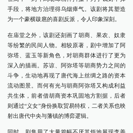
手段，将地方治理得乌烟瘴气。该剧将其塑造
为一个豪横跋扈的喜剧反派，令人印象深刻。
在庙堂之外，该剧还刻画了胡商、果农、奴隶
等纷繁的民间人物。相较原著，剧中增加了阿
弥塔、蓝玉等新角色，对胡商群体进行了更为
深入的描画。苏谅、阿弥塔等胡商势力之间的
斗争，生动地再现了唐代海上丝绸之路的资本
流动图景。而何有光与胡商阿弥塔又构成利益
共生体，前者借胡商资本巩固地方割据，后者
则通过“义女”身份换取贸易特权，二者关系也映
射出唐代中央与藩镇的博弈逻辑。
同时，剧集用了大量篇幅不厌其烦地展现李善