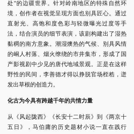
处”的边疆世界。针对岭南地区的特殊自然环
境，创作者在视觉呈现方面也别具匠心。通过
直射光、高饱和度色彩与轻微曝光过度等手
法，结合演员的细节表演，该剧构建出了湿热
黏稠的南方意象。潮湿燠热的气候、别具风情
的峒人村落、烟火缭绕的市井集市，形成了国
产影视剧中少见的唐代地域景观。正是在这样
野性的民间，李善德才得以挣脱官场桎梏，迸
发出草根的创造力。
化古为今具有跨越千年的共情力量
从《风起陇西》《长安十二时辰》到《两京十
五日》，马伯庸的历史题材小说一直在践行