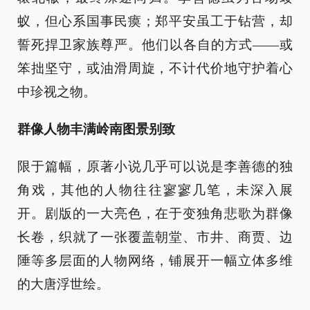
蚁，但心系国事民瘼；郑平安虽工于钻营，却
誓死捍卫家族尊严。他们以各自的方式——或
笨拙坚守，或油滑周旋，不计代价地守护着心
中珍视之物。
群像人物丰满岭南图景别致
限于篇幅，原著小说几乎可以说是李善德的独
角戏，其他的人物往往寥寥几笔，未深入展
开。剧版的一大亮色，在于变独角悲歌为群像
长卷，织就了一张覆盖朝堂、市井、商贾、边
陲等多层面的人物网络，铺展开一幅立体多维
的大唐浮世绘。