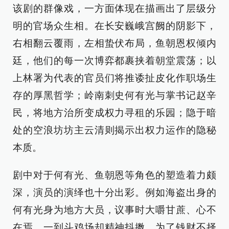
该剧的群像戏，一方面体现在描画出了层级分
明的官场众生相。在长安巍峨宫阙的阴影下，
右相翻云覆雨，左相蛰伏布局，鱼朝恩权倾内
廷，他们的每一次博弈都裹挟着朝堂震荡；以
上林署为代表的官员们将推诿扯皮化作职场生
存的厚黑哲学；岭南刺史何有光与掌书记赵辛
民，将地方治所变成权力寻租的乐园；隐于暗
处的空浪坊坊主云清则揭示出权力运作的隐秘
本质。
剧中对于何有光、鱼朝恩等角色的塑造着力颇
深，演员的演绎也十分出彩。例如海盗出身的
何有光身为地方大员，议事时大嚼甘蔗、心不
在焉，一到斗鸡场却精神抖擞，为了钱财不择