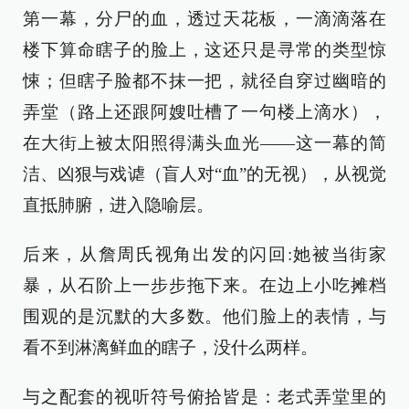
第一幕，分尸的血，透过天花板，一滴滴落在
楼下算命瞎子的脸上，这还只是寻常的类型惊
悚；但瞎子脸都不抹一把，就径自穿过幽暗的
弄堂（路上还跟阿嫂吐槽了一句楼上滴水），
在大街上被太阳照得满头血光——这一幕的简
洁、凶狠与戏谑（盲人对“血”的无视），从视觉
直抵肺腑，进入隐喻层。
后来，从詹周氏视角出发的闪回:她被当街家
暴，从石阶上一步步拖下来。在边上小吃摊档
围观的是沉默的大多数。他们脸上的表情，与
看不到淋漓鲜血的瞎子，没什么两样。
与之配套的视听符号俯拾皆是：老式弄堂里的