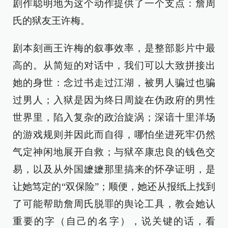
剧作聪明地为这个动作提供了一个支点：詹周
氏的狱友王许梅。
剧本刻画王许梅的叙事效率，是整部影片中最
高的。从简短的对话中，我们可以大致拼接出
她的身世：念过书走过江湖，被男人骗过也骗
过男人；入狱是因为终日周旋在伪政府的男性
世界里，陷入复杂的政治旋涡；深谙十里洋场
的游戏规则并因此而自得，哪怕坐进死牢仍然
气定神闲地展开自救；与狱卒康忠良的钱色交
易，以及从外国嬷嬷那里搞来的怀孕证明，是
让她笃定的“双保险”；顺便，她还从报纸上找到
了可能帮助詹周氏脱罪的舆论工具，教会她认
重要的字（自己的名字），说关键的话，看