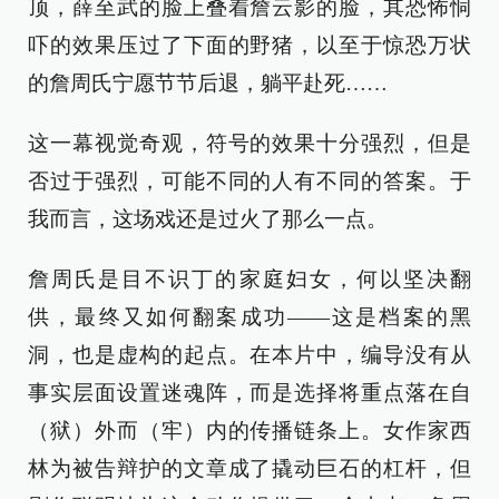
顶，薛至武的脸上叠着詹云影的脸，其恐怖恫
吓的效果压过了下面的野猪，以至于惊恐万状
的詹周氏宁愿节节后退，躺平赴死……
这一幕视觉奇观，符号的效果十分强烈，但是
否过于强烈，可能不同的人有不同的答案。于
我而言，这场戏还是过火了那么一点。
詹周氏是目不识丁的家庭妇女，何以坚决翻
供，最终又如何翻案成功——这是档案的黑
洞，也是虚构的起点。在本片中，编导没有从
事实层面设置迷魂阵，而是选择将重点落在自
（狱）外而（牢）内的传播链条上。女作家西
林为被告辩护的文章成了撬动巨石的杠杆，但