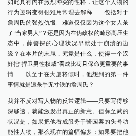
如此具有内在激烈冲突的性格，让这个人物的
行为逻辑变得很难用常理去解释——包括对于
詹周氏的强烈仇恨。难道仅仅因为这个女人杀
了“当家男人”？还是因为在伪政权的畸形高压生
态中，薛警探的心理状况早就处于崩溃的边
缘？在本片的末尾，究竟是什么，使得一个汉
奸把“捍卫男性权威”看成比苟且保命更重要的事
情——以至于在大厦将倾时，他想到的第一件
事情就是追杀手无寸铁的詹周氏？
我并不反对写人物的反常逻辑——只要写得够
深够透，就能激发出真正的新意。但薛至武的
状况是，如果把他看成服务于酱园案的头号功
能性人物，那么现在的篇幅偏多；如果要把他