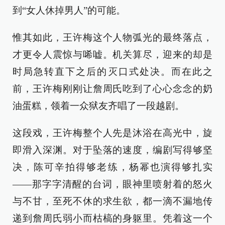
到“女人休掉男人”的可能。
惟其如此，王许梅这个人物弧光的最终落点，
才更令人震惊与唏嘘。机关算尽，迎来的却是
时局急转直下之后的灭口式处决。而在此之
前，王许梅刚刚让詹周氏吃到了心心念念的奶
油蛋糕，领着一众狱友齐唱了一段越剧。
这段戏，王许梅整个人先是沐浴在高光中，旋
即滑入深渊。对于坠落的速度，编剧写得够坚
决，陈可辛拍得够老练，杨幂也演得够扎实
——那字字清醒的台词，眼神里喷射着的怒火
与不甘，至死不休的求生欲，都一滴不漏地传
递到詹周氏弱小而枯槁的身躯里。凭着这一个