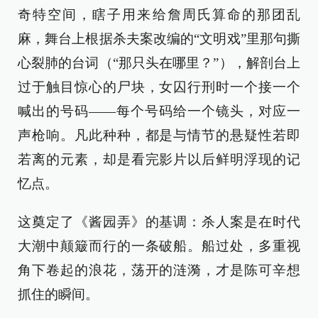
奇特空间，瞎子用来给詹周氏算命的那团乱
麻，舞台上根据杀夫案改编的“文明戏”里那句撕
心裂肺的台词（“那只头在哪里？”），解剖台上
过于触目惊心的尸块，女囚行刑时一个接一个
喊出的号码——每个号码给一个镜头，对应一
声枪响。凡此种种，都是与情节的悬疑性若即
若离的元素，却是看完影片以后鲜明浮现的记
忆点。
这奠定了《酱园弄》的基调：杀人案是在时代
大潮中颠簸而行的一条破船。船过处，多重视
角下卷起的浪花，荡开的涟漪，才是陈可辛想
抓住的瞬间。