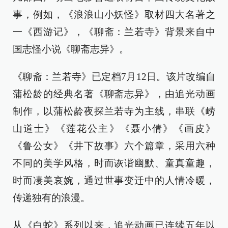
事，例如，《浪浪山小妖怪》取材四大名著之
一《西游记》，《聊斋：兰若寺》背景来自中
国志怪小说《聊斋志异》。
《聊斋：兰若寺》已定档7月12日。该片改编自
蒲松龄的经典名著《聊斋志异》，由追光动画
制作，以蒲松龄夜探兰若寺为主线，串联《崂
山道士》《莲花公主》《聂小倩》《画皮》
《鲁公女》《井下故事》六个篇章，采用六种
不同的美学风格，时而诙谐幽默、童真童趣，
时而凄美哀婉，通过世事变迁中的人情冷暖，
传递独有的浪漫。
从《白蛇》系列以来，追光动画已连续五年以