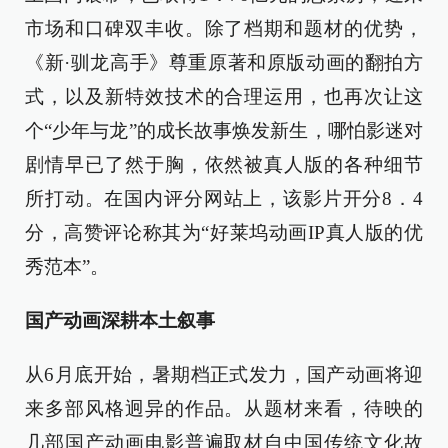
市场和口碑双丰收。除了档期和题材的优势，
《新·驯龙高手》尊重原著和原版动画的翻拍方
式，以及新特效技术的合理运用，也再次让这
个“少年与龙”的成长故事焕发新生，哪怕影迷对
剧情早已了然于胸，依然被真人版的各种细节
所打动。在国内评分网站上，该影片开分8．4
分，高赞评论称其为“好莱坞动画IP真人版的优
秀范本”。
国产动画深耕本土叙事
从6月底开始，暑期档正式发力，国产动画将迎
来多部风格迥异的作品。从题材来看，待映的
几部国产动画电影普遍取材自中国传统文化故