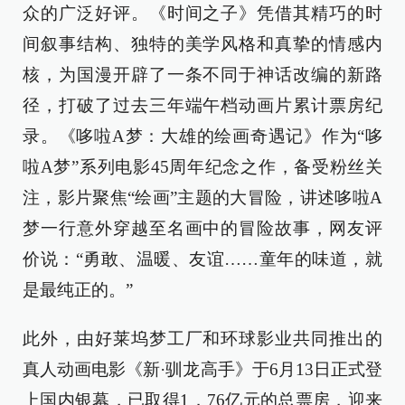
众的广泛好评。《时间之子》凭借其精巧的时
间叙事结构、独特的美学风格和真挚的情感内
核，为国漫开辟了一条不同于神话改编的新路
径，打破了过去三年端午档动画片累计票房纪
录。《哆啦A梦：大雄的绘画奇遇记》作为“哆
啦A梦”系列电影45周年纪念之作，备受粉丝关
注，影片聚焦“绘画”主题的大冒险，讲述哆啦A
梦一行意外穿越至名画中的冒险故事，网友评
价说：“勇敢、温暖、友谊……童年的味道，就
是最纯正的。”
此外，由好莱坞梦工厂和环球影业共同推出的
真人动画电影《新·驯龙高手》于6月13日正式登
上国内银幕，已取得1．76亿元的总票房，迎来