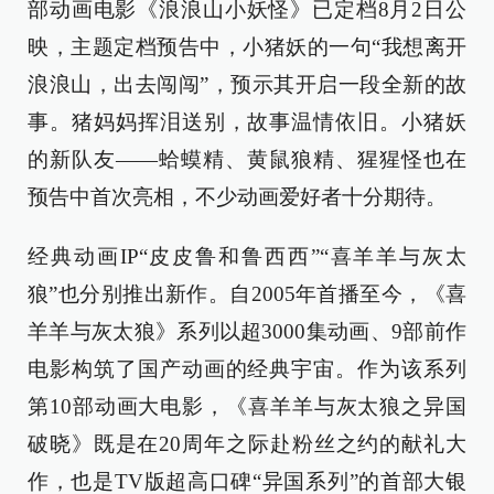
部动画电影《浪浪山小妖怪》已定档8月2日公
映，主题定档预告中，小猪妖的一句“我想离开
浪浪山，出去闯闯”，预示其开启一段全新的故
事。猪妈妈挥泪送别，故事温情依旧。小猪妖
的新队友——蛤蟆精、黄鼠狼精、猩猩怪也在
预告中首次亮相，不少动画爱好者十分期待。
经典动画IP“皮皮鲁和鲁西西”“喜羊羊与灰太
狼”也分别推出新作。自2005年首播至今，《喜
羊羊与灰太狼》系列以超3000集动画、9部前作
电影构筑了国产动画的经典宇宙。作为该系列
第10部动画大电影，《喜羊羊与灰太狼之异国
破晓》既是在20周年之际赴粉丝之约的献礼大
作，也是TV版超高口碑“异国系列”的首部大银