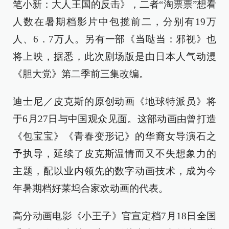
笔小新：大人王国的反击》，二者“淘票票”想看
人数在暑期档影片中包揽前二，分别有19万
人、6．7万人。另有一部《当哒当：邪视》也
将上映，据悉，此次剧场版是由日本人气动漫
《胆大党》第二季前三集改编。
迪士尼／皮克斯的原创动画《地球特派员》将
于6月27日与中国观众见面。这部动画由曾打造
《包宝宝》《青春变形记》的华裔女导演石之
予执导，延续了皮克斯温情而又不失想象力的
主题，配以业内领先的数字动画技术，成为今
年暑期档好莱坞合家欢动画的代表。
高分动画电影《小王子》官宣定档7月18日全国