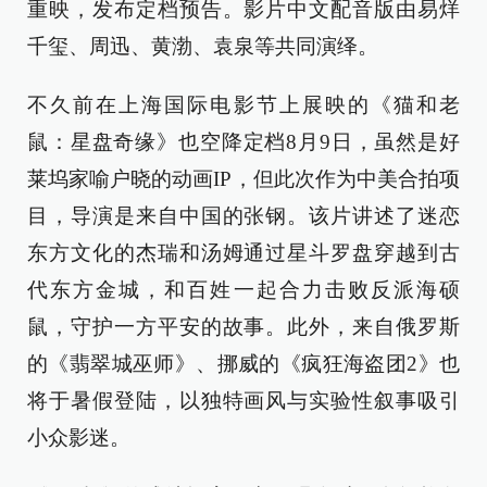
重映，发布定档预告。影片中文配音版由易烊
千玺、周迅、黄渤、袁泉等共同演绎。
不久前在上海国际电影节上展映的《猫和老
鼠：星盘奇缘》也空降定档8月9日，虽然是好
莱坞家喻户晓的动画IP，但此次作为中美合拍项
目，导演是来自中国的张钢。该片讲述了迷恋
东方文化的杰瑞和汤姆通过星斗罗盘穿越到古
代东方金城，和百姓一起合力击败反派海硕
鼠，守护一方平安的故事。此外，来自俄罗斯
的《翡翠城巫师》、挪威的《疯狂海盗团2》也
将于暑假登陆，以独特画风与实验性叙事吸引
小众影迷。