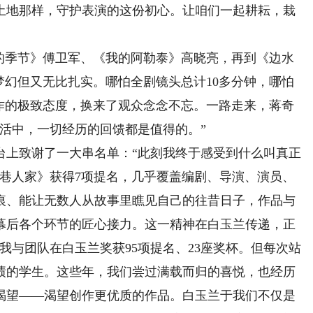
土地那样，守护表演的这份初心。让咱们一起耕耘，栽
季节》傅卫军、《我的阿勒泰》高晓亮，再到《边水
”梦幻但又无比扎实。哪怕全剧镜头总计10多分钟，哪怕
创作的极致态度，换来了观众念念不忘。一路走来，蒋奇
活中，一切经历的回馈都是值得的。”
上致谢了一大串名单：“此刻我终于感受到什么叫真正
小巷人家》获得7项提名，几乎覆盖编剧、导演、演员、
痕、能让无数人从故事里瞧见自己的往昔日子，作品与
幕后各个环节的匠心接力。这一精神在白玉兰传递，正
我与团队在白玉兰奖获95项提名、23座奖杯。但每次站
绩的学生。这些年，我们尝过满载而归的喜悦，也经历
渴望——渴望创作更优质的作品。白玉兰于我们不仅是