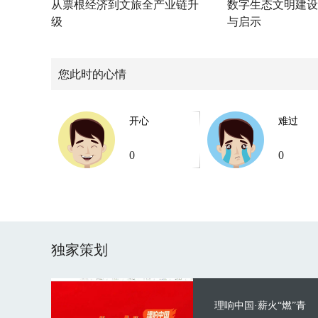
从票根经济到文旅全产业链升
数字生态文明建设
级
与启示
您此时的心情
开心
难过
0
0
独家策划
理响中国·薪火“燃”青