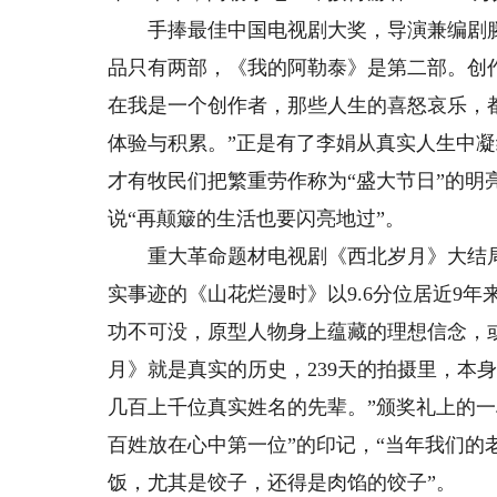
手捧最佳中国电视剧大奖，导演兼编剧滕丛
品只有两部，《我的阿勒泰》是第二部。创
在我是一个创作者，那些人生的喜怒哀乐，
体验与积累。”正是有了李娟从真实人生中
才有牧民们把繁重劳作称为“盛大节日”的明
说“再颠簸的生活也要闪亮地过”。
重大革命题材电视剧《西北岁月》大结局时
实事迹的《山花烂漫时》以9.6分位居近9
功不可没，原型人物身上蕴藏的理想信念，
月》就是真实的历史，239天的拍摄里，本
几百上千位真实姓名的先辈。”颁奖礼上的
百姓放在心中第一位”的印记，“当年我们的
饭，尤其是饺子，还得是肉馅的饺子”。