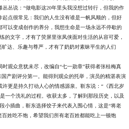
丛说：“做电影这20年里头我没想过转行，但我的作
作起点很常见：我们的人生没有谁是一帆风顺的，但好
都可以变成创作的养分，我想生命是一场永远不停歇的
凝练的文字，才有了荧屏里张凤侠面对生活的从容可爱，
亮旷达、乐趣与尊严，才有了奶奶对素昧平生的人们
观众意犹未尽，改编自“七一勋章”获得者张桂梅真
年来国产剧评分第一。能得到观众的托举，演员的精湛表演
或许更是持久打动人心的情感源泉。靳东说：“《西北岁
身是一个洗礼的过程。收获太多，了解到那段历史，以及
一段小插曲，靳东选择饺子来代表入围心情，这是“将老
老百姓吃不饱，希望我们所有老百姓都能吃上一顿饱