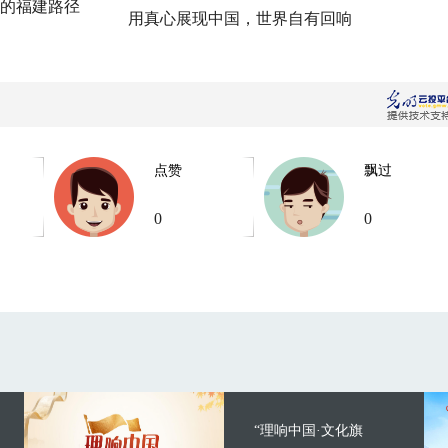
的福建路径
用真心展现中国，世界自有回响
点赞
飘过
0
0
“理响中国·文化旗