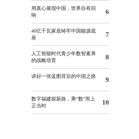
用真心展现中国，世界自有回
6
响
40亿千瓦家底铸牢中国能源底
7
座
人工智能时代青少年数智素养
8
的战略培育
讲好一张蓝图背后的中国之路
9
数字福建探新路，乘“数”而上
10
正当时