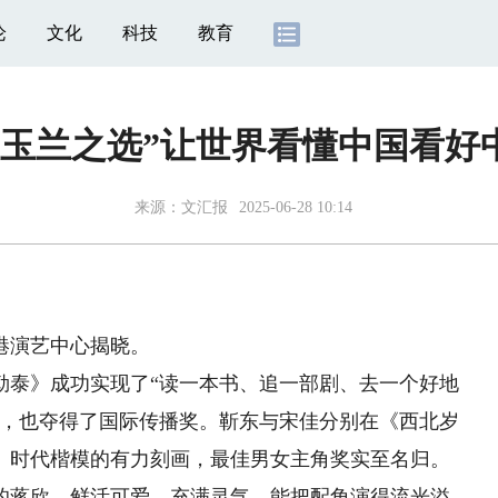
论
文化
科技
教育
白玉兰之选”让世界看懂中国看好
来源：
文汇报
2025-06-28 10:14
港演艺中心揭晓。
泰》成功实现了“读一本书、追一部剧、去一个好地
奖，也夺得了国际传播奖。靳东与宋佳分别在《西北岁
、时代楷模的有力刻画，最佳男女主角奖实至名归。
的蒋欣，鲜活可爱、充满灵气，能把配角演得流光溢