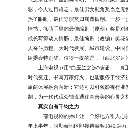
彩，令人过目难忘，最佳男女配角奖当之无
热了眼眶，最佳导演奖归属费振翔。一步一
情书，徐萌手里的最佳编剧（原创）奖是对
成长写得动人情肠，最佳编剧（改编）奖花
人奋斗历程、大时代发展、城市建设、中国
组委会特别奖。值得一提的是，《西北岁月
上海电视节用“白玉兰之选”确证——真正
时代变迁、书写万家灯火；也能服务于经济
旅商体展融合向新；它还可以引领影视行业
制，为一代代观众铺设通往真善美的心灵之
真实自有千钧之力
一部电视剧的播出让一个好地方引人心驰神
年上半年，阿勒泰地区即接待游客1846.64万人