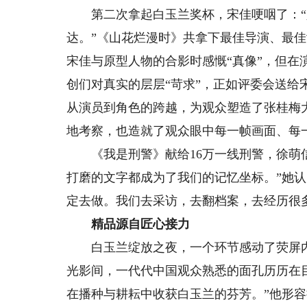
第二次拿起白玉兰奖杯，宋佳哽咽了：“
达。”《山花烂漫时》共拿下最佳导演、最
宋佳与原型人物的合影时感慨“真像”，但
创们对真实的层层“苛求”，正如评委会送给
从演员到角色的跨越，为观众塑造了张桂梅
地考察，也造就了观众眼中每一帧画面、每
《我是刑警》献给16万一线刑警，徐萌信
打磨的文字都成为了我们的记忆坐标。”她
定去做。我们去采访，去翻档案，去经历很
精品源自匠心接力
白玉兰绽放之夜，一个环节感动了荧屏内外
光影间，一代代中国观众熟悉的面孔历历在目
在播种与耕耘中收获白玉兰的芬芳。”他形