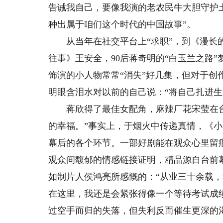
告诫我自己，要像我演的老农民牛大胆守护
种出属于咱们这个时代的中国故事”。
从当年在社交平台上“求职”，到《漫长的
往事》王安全，90后蒋奇明的“白玉兰之路
饰演的小人物常常“消失”好几集，但对于
明眼含泪水对以前的自己说：“将自己扎进生
蒋欣得了最佳女配角，麻辣厂花宋莹在台
的幸福。”事实上，于烟火中传递真情，《
幕后的各个环节。一部好剧能在观众心里留
观众间馥郁的情感链接证明，精品源自台前
如制片人侯鸿亮所感慨的：“从业三十余载，
在这里，我还是会紧张得像一个等待考试成
过空手而归的失落，但失利反而催生更深的