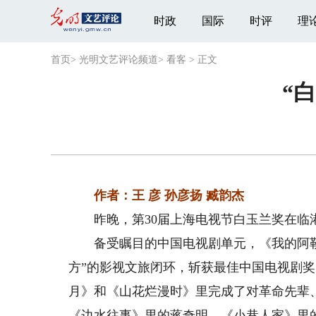
时政
国际
时评
理
首页
>
光明文艺评论频道
>
看客
>
正文
“
作者：王 彦 孙彦扬 臧韵杰
昨晚，第30届上海电视节白玉兰奖在临
备受瞩目的中国电视剧单元，《我的阿勒
方”的影视文旅闭环，斩获最佳中国电视剧
月》和《山花烂漫时》里完成了对革命先辈
《边水往事》里的蒋奇明、《小巷人家》里