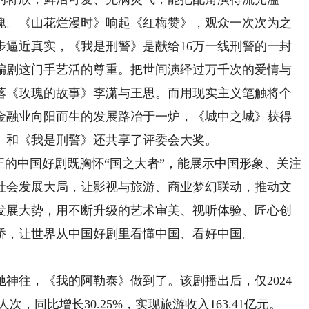
愧。《山花烂漫时》响起《红梅赞》，观众一次次为之
步逼近真实，《我是刑警》是献给16万一线刑警的一封
编剧这门手艺活的尊重。把世间演绎过万千次的爱情与
落《玫瑰的故事》李潇与王思。而用现实主义笔触将个
金融业向阳而生的发展路冶于一炉，《城中之城》获得
》和《我是刑警》还共享了评委会大奖。
的中国好剧既胸怀“国之大者”，能展示中国形象、关注
社会发展大局，让影视与旅游、商业梦幻联动，推动文
发展大势，用不断升级的艺术审美、视听体验、匠心创
桥，让世界从中国好剧里看懂中国、看好中国。
往，《我的阿勒泰》做到了。该剧播出后，仅2024
次，同比增长30.25%，实现旅游收入163.41亿元。