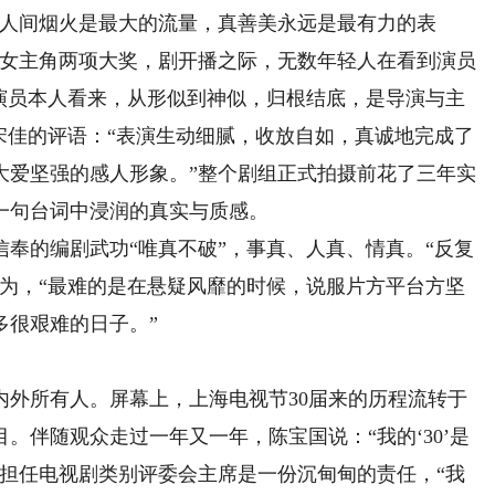
人间烟火是最大的流量，真善美永远是最有力的表
佳女主角两项大奖，剧开播之际，无数年轻人在看到演员
在演员本人看来，从形似到神似，归根结底，是导演与主
宋佳的评语：“表演生动细腻，收放自如，真诚地完成了
大爱坚强的感人形象。”整个剧组正式拍摄前花了三年实
一句台词中浸润的真实与质感。
奉的编剧武功“唯真不破”，事真、人真、情真。“反复
认为，“最难的是在悬疑风靡的时候，说服片方平台方坚
多很艰难的日子。”
所有人。屏幕上，上海电视节30届来的历程流转于
。伴随观众走过一年又一年，陈宝国说：“我的‘30’是
容担任电视剧类别评委会主席是一份沉甸甸的责任，“我