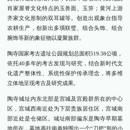
肖家屋脊文化特点的玉兽面、玉笄；黄河上游
齐家文化形制的双耳罐等。创造出观象台指导
农耕生产，创新出多璜联璧、组合头饰、组合
腕饰等新的象征物以凝聚族群。
陶寺国家考古遗址公园规划总面积519.38公顷，
依托40多年的考古发现与研究，结合新时代文
化遗产整体性、系统性保护传承理念，将多维
立体地呈现考古及研究成果。
陶寺城址内东北部是宫城及宫殿群所在的中心
区，宫城西南近处为下层贵族居住区，宫城南
部近处是仓储区。城址南部偏东是陶寺早期墓
地所在，墓地再往南单独围出一个“刀把”形的小