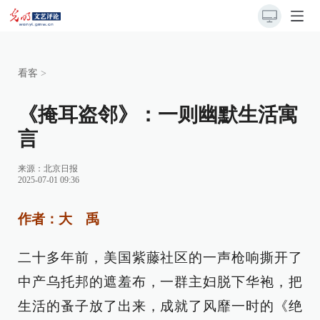
看客
>
《掩耳盗邻》：一则幽默生活寓
言
来源：
北京日报
2025-07-01 09:36
作者：大 禹
二十多年前，美国紫藤社区的一声枪响撕开了
中产乌托邦的遮羞布，一群主妇脱下华袍，把
生活的蚤子放了出来，成就了风靡一时的《绝