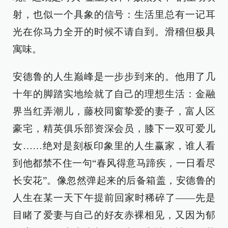
射，也似一个具象的信号：生活里总有一记耳
光在你马力全开的时候不请自到。滑稽但极具
寓味。
安德鲁的人生巅峰是一步步到来的。他用了几
十年的脚踏实地绘就了自己的理想生活：金融
界当红弄潮儿，藤校同窗挚爱的妻子，富人区
豪宅，精英俱乐部资深会员，膝下一双可爱儿
女……绝对是刻板印象里的人生赢家，谁人看
到他都禁不住一句“春风得意马蹄疾，一日看尽
长安花”。像忽然弹起来的后备箱盖，安德鲁的
人生在某一天下午提前回家时稀碎了——先是
目睹了爱妻与自己的好友赤裸相见，又因为郁