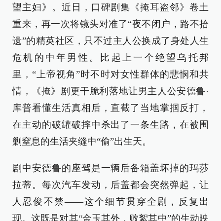
望主妇》。近日，口碑剧集《掩耳盗邻》卷土
重来，再一次将镜头对准了“夜不闭户，路不拾
遗”的精英社区，只不过主人公换成了身处人生
危机的中年男性。比起上一个绝望乌托邦
里，“上帝视角”时不时对女性群体的悲悯和共
情，《掩》剧更干脆利落地让男主人公安德鲁·
库普看懂生活真相后，直截了当地掌掴反打，
在主动的破罐破摔中杀出了一条生路，在被围
剿窒息的生活夹缝中“偷”出生天。
剧中安德鲁的座驾是一辆后备箱盖坏掉的玛莎
拉蒂。每次汽车发动，后盖都会突然弹起，让
人忍俊不禁——这个细节贯穿全剧，反复出
现。这既是对其“金玉其外，败絮其中”的生动映