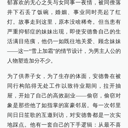
郁寡欢的无心之失与女同事一夜情，被同僚落
井下石丢了饭碗，婚姻、事业同时亮起了红
灯。故事走到这里，原本没啥稀奇。但当患有
严重抑郁症的妹妹出现，即使安德鲁自己的生
活满目疮痍，他仍一如既往地关爱、顾念妹妹
——这一“雪上加霜”的情节设计，为男主人公的
人物塑造加分不少。
为了供养子女，为了生存的体面，安德鲁在被
同行构陷得无处工作以致待业期间，拉开抽
屉，开始了自己的高效副业——偷窃，偷窃对
象是那些他了如指掌的富豪邻居。每一次邻里
间日日笙歌的互邀到访，对安德鲁都是一次实
地踩点。他有一套自己的下手逻辑：从最不喜