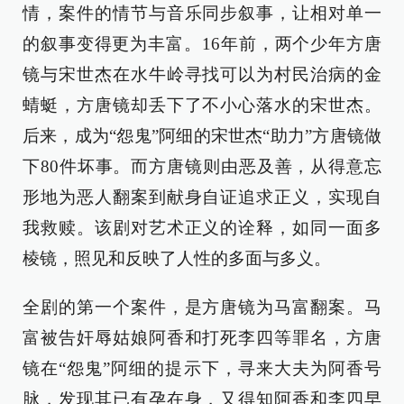
情，案件的情节与音乐同步叙事，让相对单一
的叙事变得更为丰富。16年前，两个少年方唐
镜与宋世杰在水牛岭寻找可以为村民治病的金
蜻蜓，方唐镜却丢下了不小心落水的宋世杰。
后来，成为“怨鬼”阿细的宋世杰“助力”方唐镜做
下80件坏事。而方唐镜则由恶及善，从得意忘
形地为恶人翻案到献身自证追求正义，实现自
我救赎。该剧对艺术正义的诠释，如同一面多
棱镜，照见和反映了人性的多面与多义。
全剧的第一个案件，是方唐镜为马富翻案。马
富被告奸辱姑娘阿香和打死李四等罪名，方唐
镜在“怨鬼”阿细的提示下，寻来大夫为阿香号
脉，发现其已有孕在身，又得知阿香和李四早