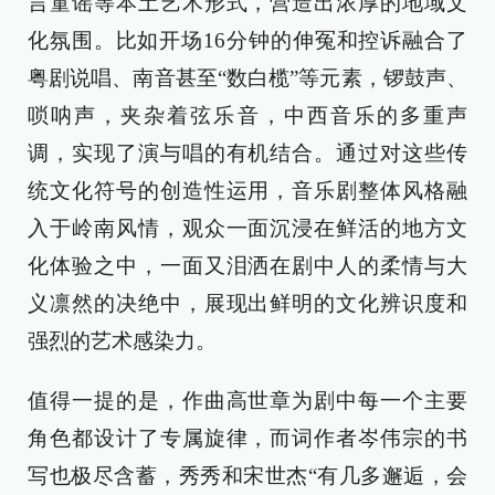
言童谣等本土艺术形式，营造出浓厚的地域文
化氛围。比如开场16分钟的伸冤和控诉融合了
粤剧说唱、南音甚至“数白榄”等元素，锣鼓声、
唢呐声，夹杂着弦乐音，中西音乐的多重声
调，实现了演与唱的有机结合。通过对这些传
统文化符号的创造性运用，音乐剧整体风格融
入于岭南风情，观众一面沉浸在鲜活的地方文
化体验之中，一面又泪洒在剧中人的柔情与大
义凛然的决绝中，展现出鲜明的文化辨识度和
强烈的艺术感染力。
值得一提的是，作曲高世章为剧中每一个主要
角色都设计了专属旋律，而词作者岑伟宗的书
写也极尽含蓄，秀秀和宋世杰“有几多邂逅，会