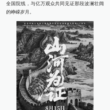
全国院线，与亿万观众共同见证那段波澜壮阔
的峥嵘岁月。