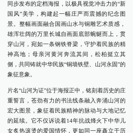
同步发布的定档海报，以极具视觉冲击力的“新
国风”美学，构建起一幅庄严而震撼的纪念图
景。整幅画面融合国画山水与铜雕艺术质感，
雄浑壮阔的万里长城自画面底部蜿蜒而上，贯
穿山河，宛如一条钢铁脊梁，守护着民族的精
神高地；母亲河黄河奔流其间，松柏挺立其
侧，共同铸就中华民族“铜墙铁壁、山河永固”的
象征意象。
片名“山河为证”位于海报正中，铭刻着历史的庄
重誓言，苍劲有力的书法线条融入奔涌山河的
宏大图景，象征着民族精神的脉动与大地记忆
的延续。它不仅诉说着14年抗战烽火下中华儿
女炙热滚烫的爱国情怀，更如同一座矗立于历