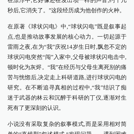
在漂浮中,它好像还在发出埙一样的声音,约十几
秒后,它消失了。”这段经历成为他创作的火种。
在原著《球状闪电》中,“球状闪电”既是叙事起
点,也是推动故事发展的核心动力。一切起源于
雷雨之夜,在为“我”庆祝14岁生日时,飘忽不定的
球状闪电突然“闯”入家中,父母被球状闪电击中,
顿时化为灰烬。“我”在经历与父母生离死别的痛
苦与恍惚后,决定走上科研道路,进行球状闪电的
研究。在不断追寻真相的过程中,“我”结识了痴
迷于武器的林云和沉醉于科研的丁仪,逐渐对生
死有了更深刻的认识。
小说没有采取复杂的叙事模式,而是采用相对简