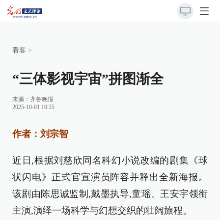
看客
>
“三体影视宇宙”拼图渐全
来源：
齐鲁晚报
2025-10-01 10:35
作者：刘宗智
近日,根据刘慈欣同名科幻小说改编的剧集《球
状闪电》正式官宣演员阵容并释出全新海报。
该剧由陈思诚监制,戴墨执导,童瑶、王安宇领衔
主演,演绎一场科学与幻想交织的壮阔旅程。