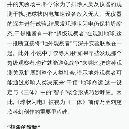
井的实验场中,科学家为了排除人类及仪器的观
测干扰,把球状闪电加速设备放入无人、无仪器
的深井进行试验,结果发现球状闪电仍保持坍缩
态,于是推断有一种“超级观察者”在观测地球,这
一推断直接将“地外观察者”与深井实验联系在一
起。此外,小说中丁仪等人用“如果早些发现那个
超级观察者,也许就能避免战争”来类比,把这种观
测关系扩展到整个人类社会,暗示地外观察者可
能通过影响人类决策来“干预”地球命运,这一设
定与《三体》中的“智子”概念形成巧妙呼应。因
此,《球状闪电》被视为《三体》前传乃至刘慈
欣科幻创作的重要里程碑。
“想象的造物”