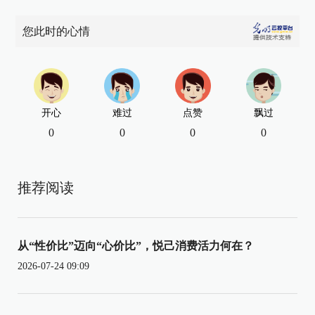
您此时的心情
开心
难过
点赞
飘过
0
0
0
0
推荐阅读
从“性价比”迈向“心价比”，悦己消费活力何在？
2026-07-24 09:09