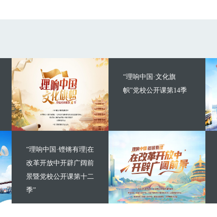
“理响中国·文化旗
帜”党校公开课第14季
“理响中国·铿锵有理|在
改革开放中开辟广阔前
景暨党校公开课第十二
季”