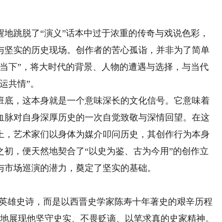
跳脱了“演义”话本中过于浓重的传奇与戏说色彩，
与坚实的历史现场。创作者的苦心孤诣，并非为了简单
照当下”，将大时代的背景、人物的遭遇与选择，与当代
运共情”。
底，这本身就是一个意味深长的文化信号。它意味着
血脉对自身深厚历史的一次自觉致敬与深情回望。在这
上，艺术家们以身体为媒介叩问历史，其创作行为本身
之初，便天然地契合了“以史为鉴、古为今用”的创作立
与市场巡演的潜力，奠定了坚实的基础。
英雄史诗，而是以西晋史学家陈寿十年著史的艰辛历程
进地展现他坚守史实、不畏贬谪、以笔求真的史家精神。