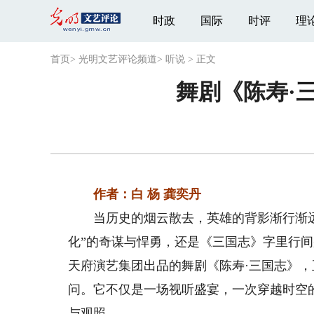
时政
国际
时评
理
首页
>
光明文艺评论频道
>
听说
>
正文
舞剧《陈寿·
作者：白 杨 龚奕丹
当历史的烟云散去，英雄的背影渐行渐远
化”的奇谋与悍勇，还是《三国志》字里行
天府演艺集团出品的舞剧《陈寿·三国志》
问。它不仅是一场视听盛宴，一次穿越时空
与观照。