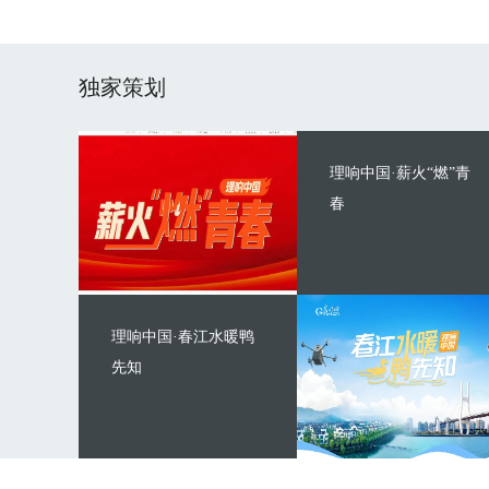
独家策划
理响中国·薪火“燃”青
春
理响中国·春江水暖鸭
先知