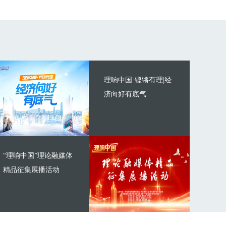
理响中国·铿锵有理|经
济向好有底气
“理响中国”理论融媒体
精品征集展播活动