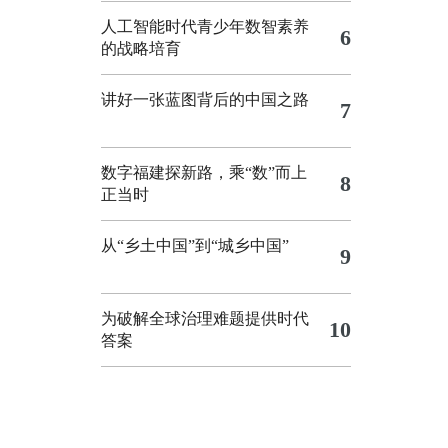
人工智能时代青少年数智素养
6
的战略培育
讲好一张蓝图背后的中国之路
7
数字福建探新路，乘“数”而上
8
正当时
从“乡土中国”到“城乡中国”
9
为破解全球治理难题提供时代
10
答案