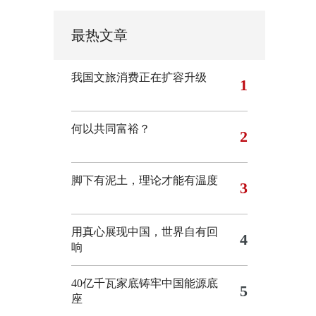
最热文章
我国文旅消费正在扩容升级
1
何以共同富裕？
2
脚下有泥土，理论才能有温度
3
用真心展现中国，世界自有回
4
响
40亿千瓦家底铸牢中国能源底
5
座