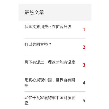
最热文章
我国文旅消费正在扩容升级
1
何以共同富裕？
2
脚下有泥土，理论才能有温度
3
用真心展现中国，世界自有回
4
响
40亿千瓦家底铸牢中国能源底
5
座