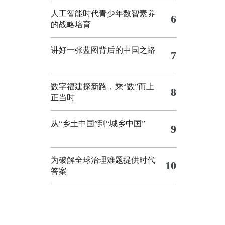
人工智能时代青少年数智素养
6
的战略培育
讲好一张蓝图背后的中国之路
7
数字福建探新路，乘“数”而上
8
正当时
从“乡土中国”到“城乡中国”
9
为破解全球治理难题提供时代
10
答案