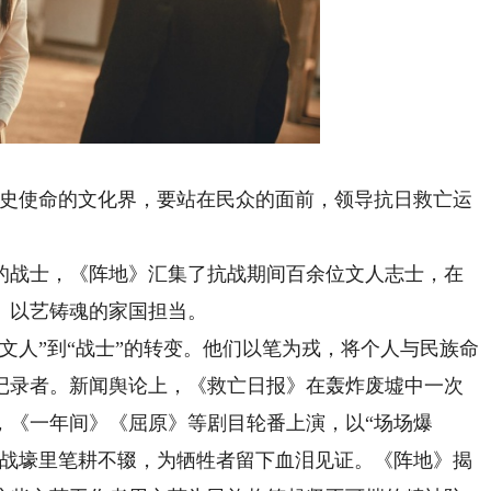
历史使命的文化界，要站在民众的面前，领导抗日救亡运
战士，《阵地》汇集了抗战期间百余位文人志士，在
、以艺铸魂的家国担当。
人”到“战士”的转变。他们以笔为戎，将个人与民族命
记录者。新闻舆论上，《救亡日报》在轰炸废墟中一次
，《一年间》《屈原》等剧目轮番上演，以“场场爆
在战壕里笔耕不辍，为牺牲者留下血泪见证。《阵地》揭