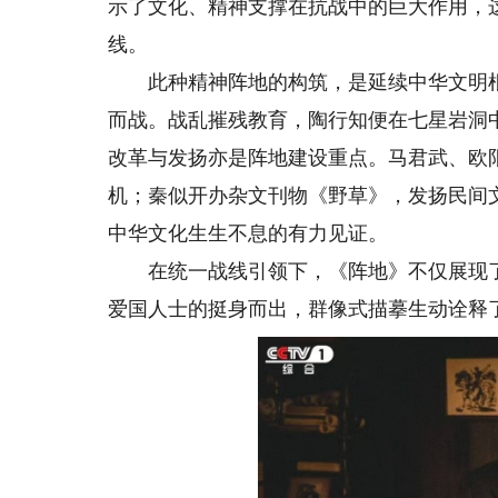
示了文化、精神支撑在抗战中的巨大作用，
线。
此种精神阵地的构筑，是延续中华文明根
而战。战乱摧残教育，陶行知便在七星岩洞
改革与发扬亦是阵地建设重点。马君武、欧
机；秦似开办杂文刊物《野草》，发扬民间
中华文化生生不息的有力见证。
在统一战线引领下，《阵地》不仅展现了
爱国人士的挺身而出，群像式描摹生动诠释了