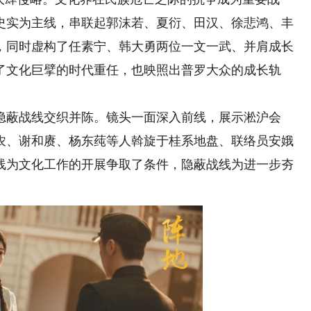
史实为主线，串联起郭沫若、夏衍、田汉、徐悲鸿、丰
，同时虚构了任素宁、韩大勇两位一文一武、并肩成长
了文化巨擘的时代重任，也映照出普罗大众的成长轨
蔽战线交织并陈。镜头一面深入前线，展示淞沪会
农、谢和赓、杨东莼等人斡旋于桂系地盘、联络员安娥
线为文化工作的开展争取了条件，隐蔽战线为进一步夯