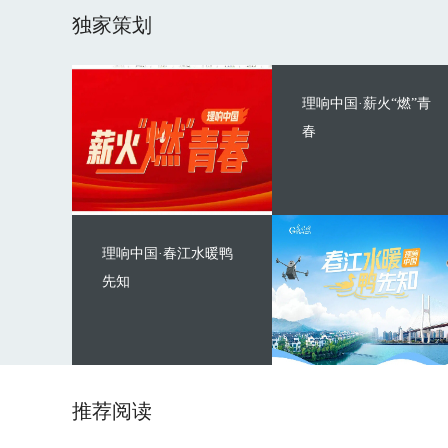
独家策划
理响中国·薪火“燃”青
春
理响中国·春江水暖鸭
先知
推荐阅读