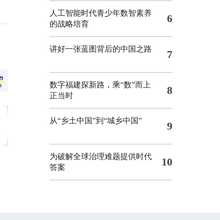
人工智能时代青少年数智素养
6
的战略培育
讲好一张蓝图背后的中国之路
7
数字福建探新路，乘“数”而上
8
正当时
从“乡土中国”到“城乡中国”
9
为破解全球治理难题提供时代
10
答案