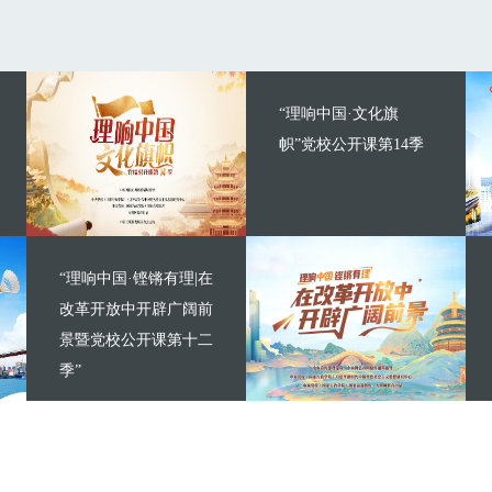
“理响中国·文化旗
帜”党校公开课第14季
“理响中国·铿锵有理|在
改革开放中开辟广阔前
景暨党校公开课第十二
季”