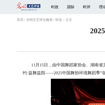
时政
国际
时评
理
首页
>
光明文艺评论频道
>
听说
>
正文
20
11月15日，由中国舞蹈家协会、湖南省
约·益舞益阳——2025中国舞协环境舞蹈季