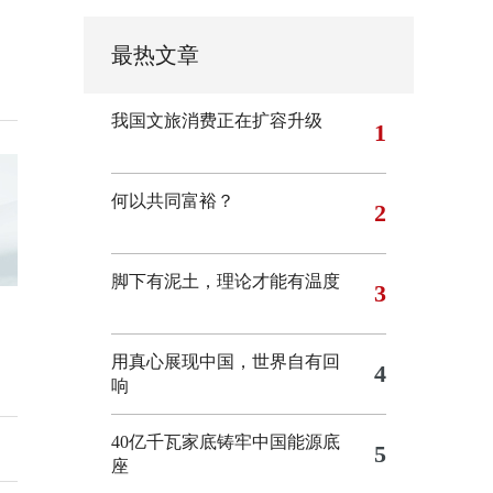
最热文章
我国文旅消费正在扩容升级
1
何以共同富裕？
2
脚下有泥土，理论才能有温度
3
用真心展现中国，世界自有回
4
响
40亿千瓦家底铸牢中国能源底
5
座