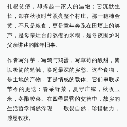
扎根贫瘠，却撑起一家人的温饱；它沉默生
长，却在秋收时节照亮整个村庄。那一穗穗金
黄，不只是粮食，更是童年奔跑在田埂上的笑
声，是母亲灶台前熬煮的米糊，是冬夜围炉时
父亲讲述的陈年旧事。
作者写洋芋，写鸡与鸡蛋，写草莓的酸甜，皆
以极简的笔触，唤起最深的乡愁。这些食物，
是土地的产物，更是情感的载体。它们串联起
节令的更迭：春采野菜，夏守庄稼，秋收玉
米，冬酿酸菜。在四季晨昏的交替中，故乡的
生活哲学悄然浮现——敬畏自然，珍惜物力，
感恩收获。