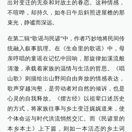
出对变迁的无奈和对故土的眷恋。这种情感，
不喧哗，却持久，如冬日午后斜照进屋檐的那
束光，静谧而深远。
在第二辑“歌谣与民谚”中，作者巧妙地将民间传
统融入叙事肌理。在《生命里的歌谣》中，母
亲哼唱的童谣在记忆中回响，那旋律如溪流般
清澈，承载着家族的温情与生活的哲思。《唱
山歌》则描绘出山野间自由奔放的情感表达，
歌声穿越沟壑，是劳动者对自然的倾诉，也是
心灵的自我释放。《摆古经》以祖辈口述历史
的方式，将家族往事与乡土变迁娓娓道来，使
个体命运与时代洪流悄然交汇。而《民谚里的
本乡本土》上下篇，则如一本活态的乡土词