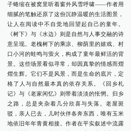
子蜷缩在被窝里听着窗外风雪呼啸——作者用
细腻的笔触还原了这份沉静温暖的生活图景，
让人在阅读中不自觉地回望起自己的童年。
《树下》与《水边》则是自然与人事交融的诗
意呈现。老槐树下的乘凉、柳荫里的嬉戏、村
口小河的蛙鸣与萤火，构成了童年最鲜活的背
景。这些场景看似寻常，却因真挚的情感而熠
熠生辉。它们不是风景，而是生命的底片，定
格了人与自然最本真的依存关系。《回乡札
记》与《老家闲忆》则带着淡淡的怅惘。归乡
之路，总是夹杂着几分欣喜与失落。老屋斑
驳，亲人已去，儿时伙伴各奔东西，唯有玉米
地依旧年年青黄相接。作者在平实叙述中流露