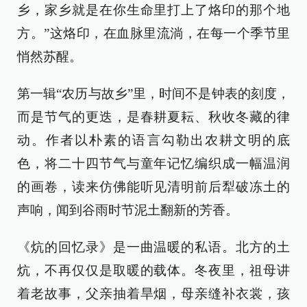
乡，家乡就是在你生命里打上了烙印的那个地
方。”这烙印，在血脉里流淌，在每一个季节里
悄然苏醒。
第一辑“农历与故乡”里，时间不是钟表的刻度，
而是节气的更迭，是春耕夏耘、秋收冬藏的律
动。作者以朴素的语言勾勒出农耕文明的底
色，将二十四节气与童年记忆编织成一幅温润
的画卷，读来仿佛能听见清明前后犁破冻土的
声响，闻到谷雨时节泥土翻新的芳香。
《炕的回忆录》是一曲温暖的私语。北方的土
炕，不再仅仅是取暖的载体。冬夜里，祖母讲
着老故事，父亲抽着旱烟，母亲缝补衣裳，孩