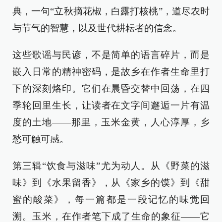
典，一句“立秋摘花椒，白露打核桃”，道尽农时
与节气的智慧，以及世代耕耘者的信念。
这些歌谣与民谚，不是简单的语言碎片，而是
嵌入日常的精神密码，是故乡在作者生命里打
下的深刻烙印。它们在晨昏交替中回荡，在四
季轮回里生长，让读者在文字间邂逅一片有温
度的土地——那里，玉米金黄，人心淳厚，乡
愁可触可感。
第三辑“饮食与滋味”尤为动人。从《野菜的滋
味》到《水果留香》，从《家乡的馍》到《甜
蜜的酸菜》，每一篇都是一段记忆的味觉回
溯。玉米，在作者笔下成了生命的象征——它