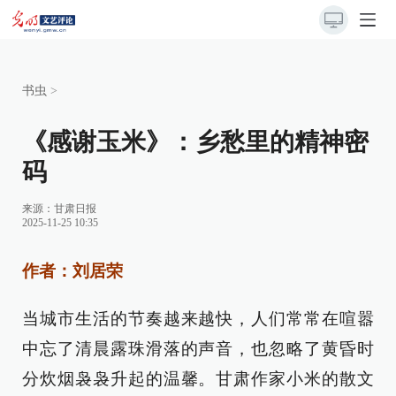
书虫
>
《感谢玉米》：乡愁里的精神密
码
来源：
甘肃日报
2025-11-25 10:35
作者：刘居荣
当城市生活的节奏越来越快，人们常常在喧嚣
中忘了清晨露珠滑落的声音，也忽略了黄昏时
分炊烟袅袅升起的温馨。甘肃作家小米的散文