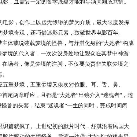
电影，且需要一定的哲学底蕴才能和导演同频或共情。
电影，创作上以虚无缥缈的梦为介质，最大限度发挥
的梦境奇观，还巧借迷影元素，致敬世界电影百年。
主体或说装载梦境的怪兽，与舒淇化身的“大她者”构成
即是梦境的代入者，一次次设身处地让观众在其梦中神游
者、在场者，像是梦境的注脚，不仅要负责非关联梦境之
离。
五重梦境，五重梦境又依次对位眼、耳、舌、鼻、
中首尾两章呼应，且都是“大她者”出镜介入“迷魂者”，随
境怪兽的头套，结束“迷魂者”一生的同时，完成时间闭
识篇就疯了。上世纪初的默片时代，舒淇沿着民国大
用胶片驱动的梦境怪兽。导演一边借“大她者”的移步易