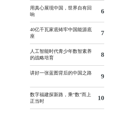
用真心展现中国，世界自有回
6
响
40亿千瓦家底铸牢中国能源底
7
座
人工智能时代青少年数智素养
8
的战略培育
讲好一张蓝图背后的中国之路
9
数字福建探新路，乘“数”而上
10
正当时