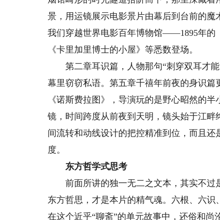
景，用运镜展示电影景片由幕后到台前的魔
我们穿越世界电影百年博物馆——1895年的《
《卡里加里博士的小屋》等悉数登场。
第二章耳识篇，人物那句“刺穿双耳才能穿
幕里窃窃私语。第五章千禧年前夜的身识篇更
《诺斯费拉图》，导演玩的是野心昭然的半
镜，时间跨度从前夜到天明，镜头始于江畔
间流转和动线设计的把控精准到位，而且还
度。
东方哲学式思考
前面所讲的独一无二之文本，其实不过是
东方哲思，才是本片的精气魂。六根、六识
在这个近乎“聊斋”的单元故事中，还俗和尚