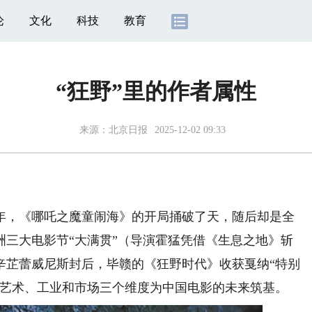
论
文化
科技
教育
“狂野”里的作者属性
来源：
北京日报
2025-12-02 09:33
，《哪吒之魔童闹海》的开局捅破了天，随后却是全
洲三大电影节“大满贯”（导演霍猛凭借《生息之地》斩
辛芷蕾威尼斯封后，毕赣的《狂野时代》收获戛纳“特别
影艺术、工业和市场三个维度为中国电影的未来筑基。