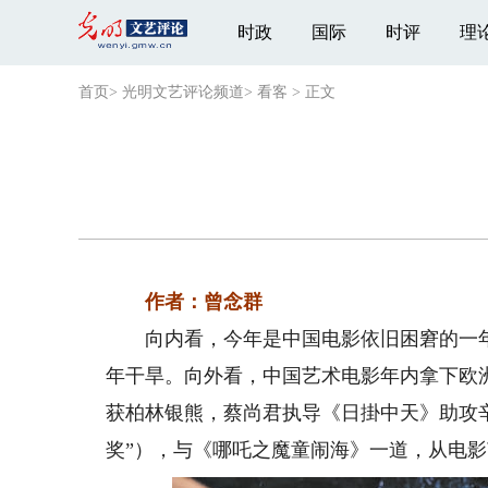
时政
国际
时评
理
首页
>
光明文艺评论频道
>
看客
>
正文
作者：曾念群
向内看，今年是中国电影依旧困窘的一年
年干旱。向外看，中国艺术电影年内拿下欧
获柏林银熊，蔡尚君执导《日掛中天》助攻
奖”），与《哪吒之魔童闹海》一道，从电