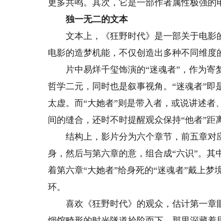
更多共鸣。其次，它是一部作者属性极强的
独一无二的文本
文本上，《狂野时代》是一部关于电影的
电影的造梦机能，不仅创造出多种不同维度
片中易烊千玺饰演的“迷魂者”，作为寄梦
哲学二元，同时也是叙事视角。“迷魂者”
太虚。而“大她者”则是带入者，或说讲述
间的缝合，还时不时提醒观众保持“他者”距
结构上，影片分为六个章节，前五章对应
身，然后与第六章的意，组合成“六识”。其
着第六章“大她者”给身死的“迷魂者”戴上梦
环。
喜欢《狂野时代》的观众，估计第一章眼
烟馆畸形的时光隧道拾阶而下，那里深藏着