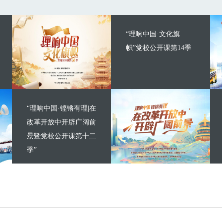
“理响中国·文化旗
帜”党校公开课第14季
“理响中国·铿锵有理|在
改革开放中开辟广阔前
景暨党校公开课第十二
季”