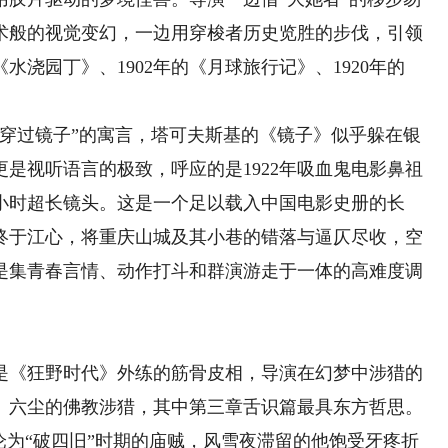
术般的视觉变幻，一边用穿梭者历史览胜的步伐，引领
水浇园丁》、1902年的《月球旅行记》、1920年的
过镜子”的寓言，塔可夫斯基的《镜子》似乎躲在银
是视听语言的极致，呼应的是1922年吸血鬼电影鼻祖
小时超长镜头。这是一个足以载入中国电影史册的长
终于江心，将重庆山城及其小巷的错落与逼仄尽收，空
是集青春言情、动作打斗和群演游走于一体的高难度调
《狂野时代》外练的筋骨皮相，导演在幻梦中涉猎的
、六尘的佛教涉猎，其中第三章舌识篇最具东方哲思。
沦为“破四旧”时期的庙贼，风雪夜滞留的他饱受牙疼折