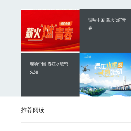
理响中国·薪火“燃”青
春
理响中国·春江水暖鸭
先知
推荐阅读