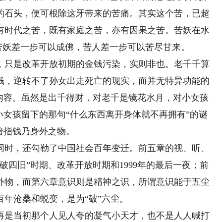
的石头，便可根除这牙带来的苦痛。其实这个苦，已超
有时代之苦，既有家庭之苦，亦有因果之苦。苦妖在水
，苦妖差一步可以成佛，苦人差一步可以苦尽甘来。
只是改革开放初期的金钱污染，实则非也。老千千算
钱，逆转不了孙女出走死亡的现实，而并无特异功能的
的内容。虽然是出千得财，对老千是镜花水月，对小女孩
小女孩留下的那句“什么东西离开身体就不再拥有”的谜
暗指钱乃身外之物。
时，还勾勒了中国社会百年变迁。前五章的视、听、
破四旧”时期、改革开放时期和1999年的最后一夜；前
外物，而第六章意识则是精神之识，所谓意识能于五尘
年沧桑和蜕变，是为“破”六尘。
是当初那个人见人夸的凝气小天才，也不是人人喊打