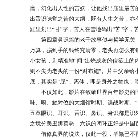
磨，幻化出人性的苦妖，让他找出庙里最苦
出舌识味觉之苦的大纲，既有人生之苦，亦
缸里划出“甘”字，苦人在雪地码出“苦”字
第四章鼻识篇的老千故事似与哲学无关，
万算，骗到手的钱终究清零，老头再怎么有
小女孩，则精准地“闻”出烧成灰的信笺上
则不失为老头的一份“财布施”。片中父亲给
底，其实是“屁”，离体，即是身外之物也，
不仅如此，影片在致敬世界百年影史的同
味、嗅、触对位的大烟馆时期、谍战时期、“
五章眼识、耳识、舌识、鼻识、身识都是识
之境分美丑辨善恶，六识的闭环正好是中国百
借修真界的说法，仅此一役，毕赣已不再