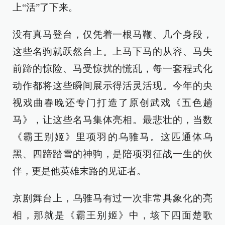
上“活”了下来。
没有真马登台，仅凭着一根马鞭、几个身段，
这些名驹就跃然台上。上马下马的从容、马失
前蹄的惊险、马受惊扰的慌乱，每一套程式化
动作都将这些瞬间展示得活灵活现。今年的央
视戏曲春晚还专门打造了原创武戏《五色趟
马》，让这些名马集体亮相。最悲壮的，当数
《霸王别姬》里项羽的乌骓马。这匹通体乌
黑、四蹄踏雪的神驹，是陪项羽征战一生的伙
伴，更是他英雄末路的见证者。
京剧舞台上，乌骓马有过一次非常具象化的亮
相，那就是《霸王别姬》中，垓下四面楚歌