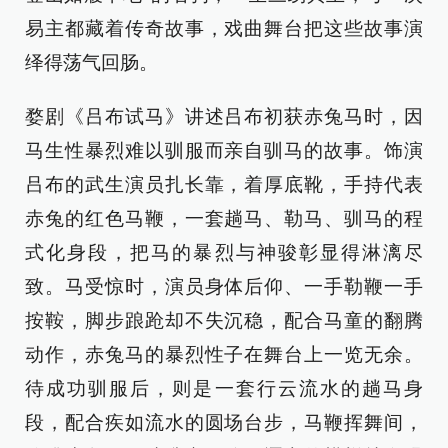
易主都藏着传奇故事，戏曲舞台把这些故事演
绎得荡气回肠。
婺剧《吕布试马》讲述吕布初获赤兔马时，因
马生性暴烈难以驯服而亲自驯马的故事。饰演
吕布的武生演员扎长靠，着厚底靴，手持代表
赤兔的红色马鞭，一套趟马、勒马、驯马的程
式化身段，把马的暴烈与神骏彰显得淋漓尽
致。马受惊时，演员身体后仰、一手勒鞭一手
按鞍，脚步踉跄却不失沉稳，配合马童的翻腾
动作，赤兔马的暴烈性子在舞台上一览无余。
待成功驯服后，则是一套行云流水的趟马身
段，配合疾如流水的圆场台步，马鞭挥舞间，