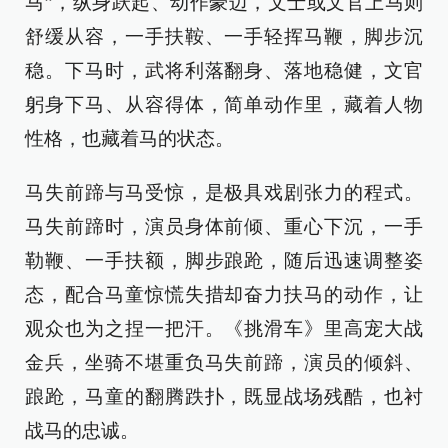
马”，纵身跃起、动作豪迈，文士或文官上马则
舒缓从容，一手扶鞍、一手轻挥马鞭，脚步沉
稳。下马时，武将利落翻身、落地稳健，文官
躬身下马、从容得体，简单动作里，藏着人物
性格，也藏着马的状态。
马失前蹄与马受惊，是极具戏剧张力的程式。
马失前蹄时，演员身体前倾、重心下沉，一手
勒鞭、一手扶额，脚步踉跄，随后迅速调整姿
态，配合马童惊慌失措却奋力扶马的动作，让
观众也为之捏一把汗。《挑滑车》里高宠大战
金兵，坐骑不堪重负马失前蹄，演员的倾斜、
踉跄，马童的翻腾跌扑，既显战场残酷，也衬
战马的忠诚。