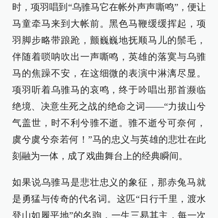
时，项羽唱到“乌骓马它在帐外声声嘶鸣”，便让
马童牵马来到大帐前。黑色马鞭缓缓挥起，项
羽脚步略带踉跄，颤巍巍地抚顺马儿的鬃毛，
伴随着唢呐吹出一声嘶鸣，英雄的落寞与乌骓
马的焦躁不安，在这细微的表演中淋漓尽显。
项羽听着乌骓马的哀鸣，终于吟唱出那首濒临
绝境、决意生死之战的绝命之词——“力拔山兮
气盖世，时不利兮骓不逝。骓不逝兮可奈何，
虞兮虞兮奈若何！”马的忠义与英雄的悲壮在此
刻融为一体，成了戏曲舞台上的经典瞬间。
如果说乌骓马是悲壮忠义的象征，那赤兔马就
是勇猛与传奇的代名词。这匹“日行千里，渡水
登山如履平地”的名驹，一生三易其主，每一次