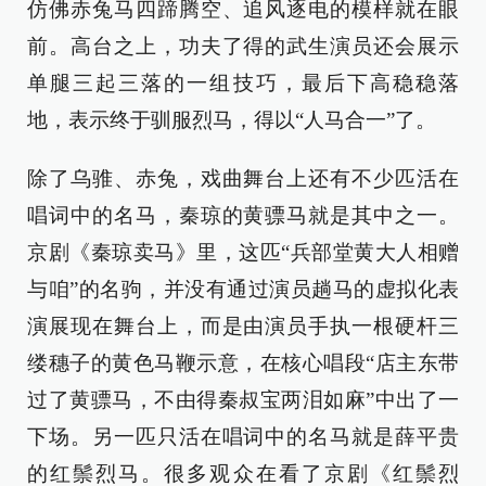
仿佛赤兔马四蹄腾空、追风逐电的模样就在眼
前。高台之上，功夫了得的武生演员还会展示
单腿三起三落的一组技巧，最后下高稳稳落
地，表示终于驯服烈马，得以“人马合一”了。
除了乌骓、赤兔，戏曲舞台上还有不少匹活在
唱词中的名马，秦琼的黄骠马就是其中之一。
京剧《秦琼卖马》里，这匹“兵部堂黄大人相赠
与咱”的名驹，并没有通过演员趟马的虚拟化表
演展现在舞台上，而是由演员手执一根硬杆三
缕穗子的黄色马鞭示意，在核心唱段“店主东带
过了黄骠马，不由得秦叔宝两泪如麻”中出了一
下场。另一匹只活在唱词中的名马就是薛平贵
的红鬃烈马。很多观众在看了京剧《红鬃烈