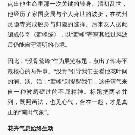
点出他生命里那一次关键的转身。清初乱世，
他经历了家国变局与个人身世的波折，在杭州
灵隐寺完成脱身与归隐的选择。后来友人据此
编成传奇《鹫峰缘》，以“鹫峰”寄寓其经过风波
后仍能自守清明的心境。
因此，“没骨鹫峰”作为展览标题，点出了恽寿平
最核心的两件事。“没骨”引导我们去看他花叶间
的润、淡、活；“鹫峰”则提醒我们，这份清气来
自一种被磨砺过的不屈精神。标题把两者并
列，既照画法，也见心气，合在一起，才是真
正的“南田气象”。
花卉气息始终生动