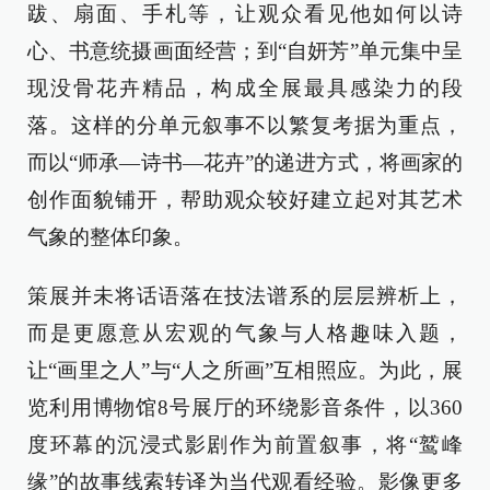
跋、扇面、手札等，让观众看见他如何以诗
心、书意统摄画面经营；到“自妍芳”单元集中呈
现没骨花卉精品，构成全展最具感染力的段
落。这样的分单元叙事不以繁复考据为重点，
而以“师承—诗书—花卉”的递进方式，将画家的
创作面貌铺开，帮助观众较好建立起对其艺术
气象的整体印象。
策展并未将话语落在技法谱系的层层辨析上，
而是更愿意从宏观的气象与人格趣味入题，
让“画里之人”与“人之所画”互相照应。为此，展
览利用博物馆8号展厅的环绕影音条件，以360
度环幕的沉浸式影剧作为前置叙事，将“鹫峰
缘”的故事线索转译为当代观看经验。影像更多