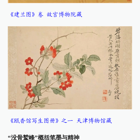
《建兰图》卷 故宫博物院藏
《瓯香馆写生图册》之一 天津博物馆藏
“没骨鹫峰”概括笔墨与精神