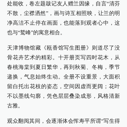
处能收，卷左题跋记友人赠兰因缘，自言“清芬
不散，尘襟洒然”，画与诗互相照映，让兰的明
净高洁不止停在画面，也能落到观者心中，这
也与“鹫峰”的寓意相合。
天津博物馆藏《瓯香馆写生图册》则道尽了没
骨花卉艺术的精彩。十开册页写四时花木，从
春桃海棠到夏日繁华，再到秋菊、冬梅，季节
递换，气息始终生动。全册不设重景，大面积
留白托出花枝的姿态，空间因虚而更阔；花叶
不以墨线勾廓，凭色层层叠染成形，风格清新
古雅。
观众翻阅其间，会逐渐体会恽寿平所谓“写生得