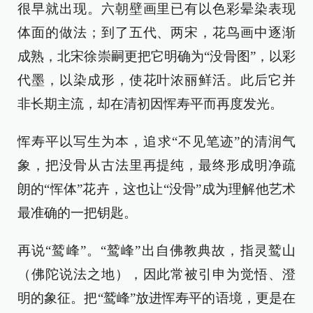
很早就出现。六朝壁画里已有以色彩晕染表现
体面的做法；到了五代、两宋，花鸟画中逐渐
成熟，北宋徐崇嗣更把它明确为“没骨图”，以彩
代墨，以染成形，使花叶浓丽鲜活。此后它并
非长期主流，却在清初因恽寿平而再度发光。
恽寿平以写生为本，追求“不见笔迹”的清润气
象，把没骨从古法里再提纯，最终形成明净疏
朗的“恽体”花卉，这也让“没骨”成为理解他艺术
最准确的一把钥匙。
再说“鹫峰”。“鹫峰”出自佛教典故，指灵鹫山
（佛陀说法之地），因此常被引申为觉悟、澄
明的象征。把“鹫峰”放进恽寿平的语境，更是在