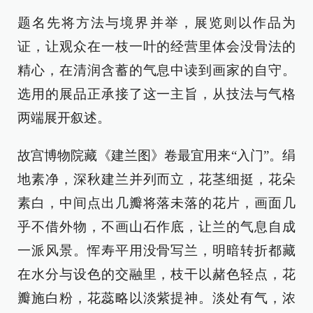
题名先将方法与境界并举，展览则以作品为
证，让观众在一枝一叶的经营里体会没骨法的
精心，在清润含蓄的气息中读到画家的自守。
选用的展品正承接了这一主旨，从技法与气格
两端展开叙述。
故宫博物院藏《建兰图》卷最宜用来“入门”。绢
地素净，深秋建兰并列而立，花茎细挺，花朵
素白，中间点出几瓣将落未落的花片，画面几
乎不借外物，不画山石作底，让兰的气息自成
一派风景。恽寿平用没骨写兰，明暗转折都藏
在水分与设色的交融里，枝干以赭色轻点，花
瓣施白粉，花蕊略以淡紫提神。淡处有气，浓