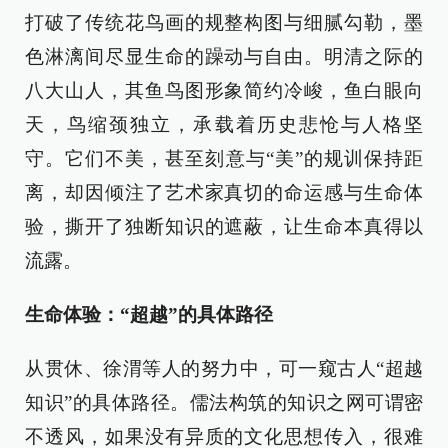
打破了传统花鸟画的规整构图与细腻勾勒，墨
色淋漓间尽显生命的躁动与自由。明清之际的
八大山人，其鱼鸟图形象简约冷峻，鱼白眼向
天，鸟缩颈独立，承载着历史悲怆与人格坚
守。它们不美，甚至刻意与“美”的规训保持距
离，却因倾注了艺术家真切的命运感与生命体
验，撕开了独断知识的遮蔽，让生命本真得以
流露。
生命体验：“超越”的具体路径
从贯休、徐渭等人的努力中，可一窥古人“超越
知识”的具体路径。儒法构筑的知识之网可谓密
不透风，如果没有异质的文化思想传入，很难