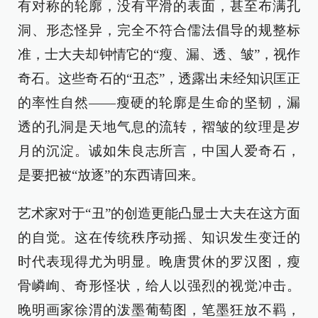
有对称的轮廓，没有平滑的表面，甚至布满孔
洞、形态怪异，完全不符合儒法倡导的规整标
准，士大夫却钟情它的“瘦、漏、透、皱”，视作
奇石。这些奇石的“丑态”，透露出未经知识匡正
的率性自然——瘦硬的轮廓是生命的坚韧，漏
透的孔洞是天地气息的流转，褶皱的纹理是岁
月的沉淀。诚如朱良志所言，中国人爱奇石，
是要把被“放逐”的东西请回来。
艺术家对于“丑”的创造更能凸显士大夫在这方面
的自觉。这在传统秩序动摇、知识发生变迁的
时代表现得尤为明显。晚唐贯休的罗汉图，瘦
骨嶙峋、奇形怪状，给人以强烈的视觉冲击。
晚明画家徐渭的泼墨葡萄图，笔墨狂放不羁，