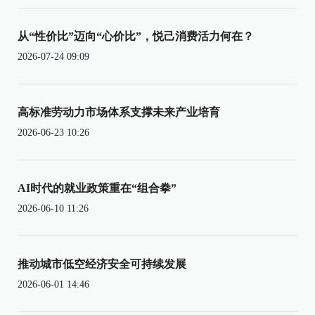
从“性价比”迈向“心价比”，悦己消费活力何在？
2026-07-24 09:09
高标准劳动力市场体系支撑未来产业培育
2026-06-23 10:26
AI时代的就业政策重在“组合拳”
2026-06-10 11:26
推动城市低空经济安全可持续发展
2026-06-01 14:46