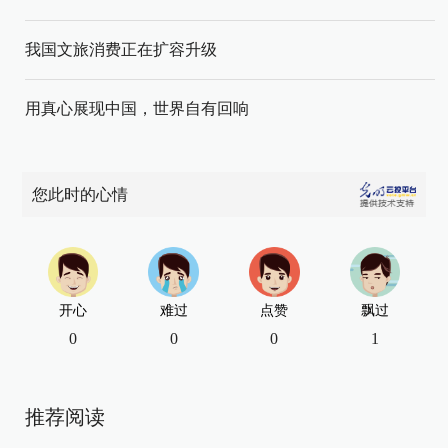
我国文旅消费正在扩容升级
用真心展现中国，世界自有回响
您此时的心情
开心
难过
点赞
飘过
0
0
0
1
推荐阅读