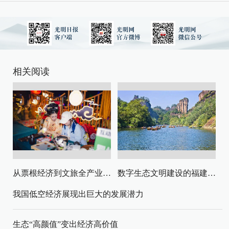
相关阅读
从票根经济到文旅全产业链升级
数字生态文明建设的福建路径与启示
我国低空经济展现出巨大的发展潜力
生态“高颜值”变出经济高价值