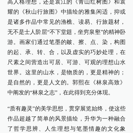
高人格理想，还是袁江的《青山红树图》和袁
耀的《秋山行旅图》中描绘的雅集闲适，抑或
是诸多作品中常见的渔樵、读易、行旅题材，
无不是士人阶层“不下堂筵，坐穷泉壑”的精神卧
游。画家们通过笔墨的皴、擦、点、染，构图
的起、承、转、合，以及虚实的巧妙处理，在
尺素之间营造出可居、可游、可观的理想山水
世界。这里的山水，是物质的，更是精神的；
是自然的，更是人文的。郭熙在《林泉高致》
中阐发的“林泉之志”，在此得到充分体现。
“质有趣灵”的美学思想，贯穿展览始终，使这些
作品超越了简单的风景描绘，升华为一种融合
了哲学思辨、人生理想与笔墨情趣的文化象