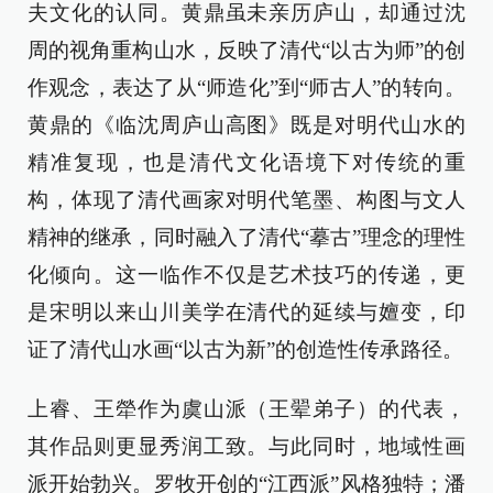
夫文化的认同。黄鼎虽未亲历庐山，却通过沈
周的视角重构山水，反映了清代“以古为师”的创
作观念，表达了从“师造化”到“师古人”的转向。
黄鼎的《临沈周庐山高图》既是对明代山水的
精准复现，也是清代文化语境下对传统的重
构，体现了清代画家对明代笔墨、构图与文人
精神的继承，同时融入了清代“摹古”理念的理性
化倾向。这一临作不仅是艺术技巧的传递，更
是宋明以来山川美学在清代的延续与嬗变，印
证了清代山水画“以古为新”的创造性传承路径。
上睿、王犖作为虞山派（王翚弟子）的代表，
其作品则更显秀润工致。与此同时，地域性画
派开始勃兴。罗牧开创的“江西派”风格独特；潘