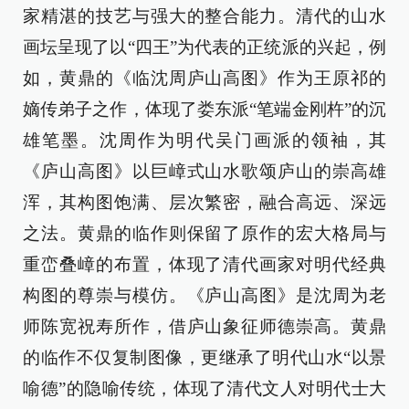
家精湛的技艺与强大的整合能力。清代的山水
画坛呈现了以“四王”为代表的正统派的兴起，例
如，黄鼎的《临沈周庐山高图》作为王原祁的
嫡传弟子之作，体现了娄东派“笔端金刚杵”的沉
雄笔墨。沈周作为明代吴门画派的领袖，其
《庐山高图》以巨嶂式山水歌颂庐山的崇高雄
浑，其构图饱满、层次繁密，融合高远、深远
之法。黄鼎的临作则保留了原作的宏大格局与
重峦叠嶂的布置，体现了清代画家对明代经典
构图的尊崇与模仿。《庐山高图》是沈周为老
师陈宽祝寿所作，借庐山象征师德崇高。黄鼎
的临作不仅复制图像，更继承了明代山水“以景
喻德”的隐喻传统，体现了清代文人对明代士大