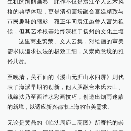
生机的绚丽画卷。此作不仅是袁江个人艺术风
格的典型体现，更是清初画坛融合宫廷精致与
市民趣味的缩影。雍正年间袁江虽曾入宫为祗
候，但其艺术根基始终深植于扬州的文化土壤
——这里商业繁荣、文人云集，对绘画的审美
需求既追求技法的极致工细，又崇尚意境的雅
俗共赏。
至晚清，吴石仙的《溪山无涯山水四屏》则代
表了海派早期的创新，他大胆融合米氏云山、
浅绛法乃至西洋水彩画技巧，创造出烟雨迷蒙
的新境，以适应新兴都市上海的审美需求。
无论是黄鼎的《临沈周庐山高图》所寄托的崇