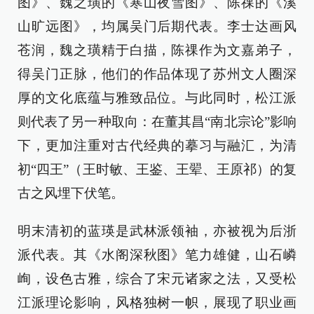
图》、魏之璜的《寒山夜雪图》、陈祼的《溪
山旷远图》，均属吴门后期代表。李士达画风
苍润，魏之璜精于白描，陈祼作为文嘉弟子，
得吴门正脉，他们的作品体现了苏州文人圈深
厚的文化底蕴与雅致品位。与此同时，松江派
则代表了另一种取向：在董其昌“南北宗论”影响
下，更加注重对古代经典的摹习与融汇，为清
初“四王”（王时敏、王鉴、王翚、王原祁）的复
古之风埋下伏笔。
明末清初的蓝瑛是武林派领袖，亦被视为后浙
派代表。其《水阁深秋图》笔力雄健，山石嶙
峋，设色古雅，综合了宋元诸家之法，又受松
江派理论影响，风格独树一帜，展现了职业画