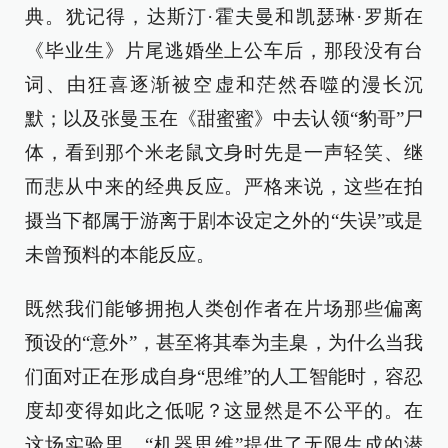
典。犹记得，达斯汀·霍夫曼和凯瑟琳·罗斯在
《毕业生》片尾逃婚坐上公车后，那段没有台
词、由狂喜逐渐被空虚和茫然吞噬的漫长沉
默；以及张曼玉在《甜蜜蜜》中去认领“豹哥”尸
体，看到那个米老鼠文身时先是一声轻笑、继
而悲从中来的经典反应。严格来说，这些在拍
摄当下都属于游离于剧本设定之外的“失误”或是
未曾预料的本能反应。
既然我们能够拥抱人类创作者在片场那些偏离
预设的“意外”，甚至将其奉为圭臬，为什么当我
们面对正在形成自身“思维”的人工智能时，容忍
度却变得如此之低呢？这显然是不公平的。在
这场实验里，“机器思维”提供了无限生成的潜