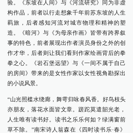
验。《东坡在人间》与《河流研究》同为非虚
构作品，前者以行走想象千年前苏东坡的人生
羁旅，后者感知河流对城市物理和精神的塑
造。《暗河》与《为母亲作画》皆带有跨界叙
事的特色，前者展现出作者演员身份之外的创
作才华，后者则让我们看到作家绘画背后的拳
拳之心。《岩石堡远望》与《一间不属于自己
的房间》带来的是女性作家以女性视角勘探出
的小说风景。
“山光照槛水绕廊，舞雩归咏春风香。好鸟枝头
亦朋友，落花水面皆文章。蹉跎莫遣韶光老，
人生唯有读书好。读书之乐乐何如？绿满窗前
草不除。”南宋诗人翁森在《四时读书乐·春》