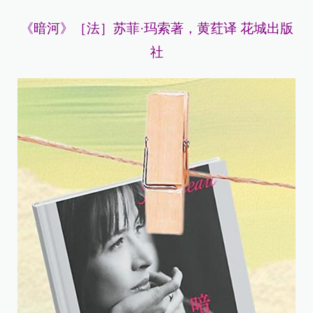
《暗河》［法］苏菲·玛索著，黄荭译 花城出版
社