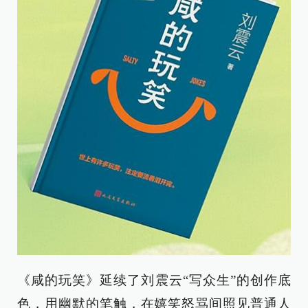
《咸的玩笑》延续了刘震云“写众生”的创作底
色，用幽默的笔触，在嬉笑怒骂间照见普通人