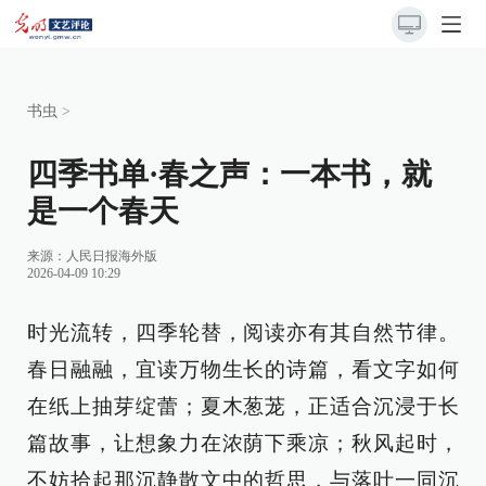
书虫
>
四季书单·春之声：一本书，就
是一个春天
来源：
人民日报海外版
2026-04-09 10:29
时光流转，四季轮替，阅读亦有其自然节律。
春日融融，宜读万物生长的诗篇，看文字如何
在纸上抽芽绽蕾；夏木葱茏，正适合沉浸于长
篇故事，让想象力在浓荫下乘凉；秋风起时，
不妨拾起那沉静散文中的哲思，与落叶一同沉