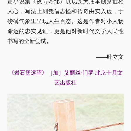
篇小说集《夜雨寄北》以现实为底本勘察世相
人心，写法上则凭借志怪和传奇由实入虚，于
磅礴气象里呈现人生百态。这是作者对小人物
命运的忠实见证，更是他对新时代文学人民性
书写的全新尝试。
——叶立文
《岩石堡远望》［加］艾丽丝·门罗 北京十月文
艺出版社