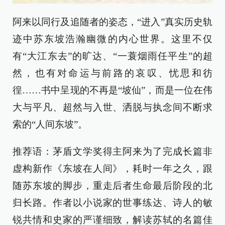
阿来以同行及追随者的姿态，“进入”真实历史轨
迹中苏东坡浩瀚幽微的内心世界。这里不仅
有“大江东去”的旷达、“一蓑烟雨任平生”的超
然，也有对命运与前路的哀叹、忧思和彷
徨……书中呈现的不再是“坡仙”，而是一位在伟
大与平凡、超然与入世、洒脱与执念间不断求
索的“人间东坡”。
推荐语：茅盾文学奖得主阿来为了完成长篇非
虚构新作《东坡在人间》，耗时一年之久，跟
随苏东坡的脚步，重走后者生命最后阶段的北
归长路。作者以小说家的世事练达、诗人的敏
锐共情和史家的严谨细致，解读苏轼的名篇佳