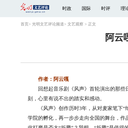
时政
国际
时评
理
首页
>
光明文艺评论频道
>
文艺观察
>
正文
阿云
作者：阿云嘎
回想起音乐剧《风声》首轮演出的那些日
刻，心里有说不出的踏实和感动。
《风声》创作历时3年，从对麦家笔下“绝
学院的孵化，再一步步走向全国的舞台，作
此打磨是否太“折腾”？我想，“折腾”是值