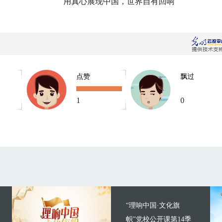
用真心展现中国，世界自有回响
点赞
飘过
1
0
“理响中国·文化旗
帜”党校公开课第14季