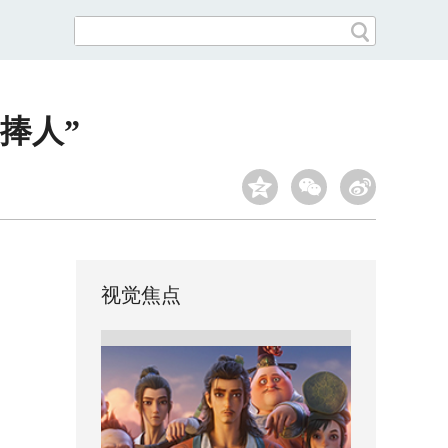
捧人”
视觉焦点