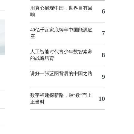
用真心展现中国，世界自有回
6
响
40亿千瓦家底铸牢中国能源底
7
座
人工智能时代青少年数智素养
8
的战略培育
讲好一张蓝图背后的中国之路
9
数字福建探新路，乘“数”而上
10
正当时