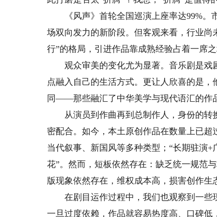
《风声》首轮全国巡演上座率达99%。市
场双向发力的新阶段。但客观来看，行业尚
行”的格局，引进作品靠成熟经验占着一席
观众审美的变化尤为显著。音乐剧是戏剧
点融入自己的生活方式。更让人欣喜的是，
同——那些融汇了中华美学与现代语汇的作
从演员到作曲再到总制作人，身份的转换
密配合。如今，本土原创作品在数量上已超
当代叙事、新国风等多种类型；“长期驻演+
花”。然而，短板依然存在：缺乏统一规范
版现象依然存在，维权成本高，损害创作生
在剧目运作过程中，我们也观察到一些现
一旦过度依赖，作品就容易热度高、口碑低，