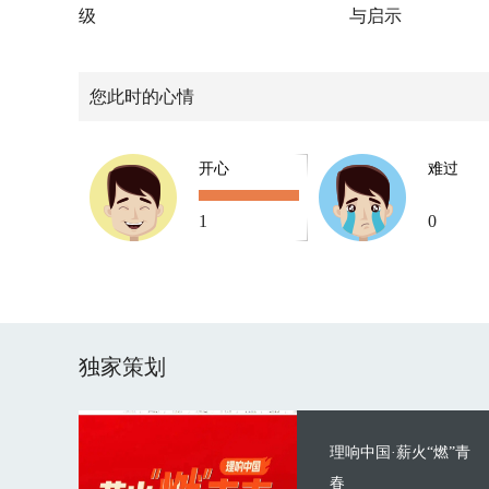
级
与启示
您此时的心情
开心
难过
1
0
独家策划
理响中国·薪火“燃”青
春