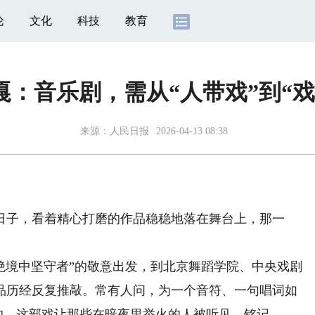
论
文化
科技
教育
嘎：音乐剧，需从“人带戏”到“戏
来源：
人民日报
2026-04-13 08:38
子，看着精心打磨的作品稳稳地落在舞台上，那一
境中坚守者”的敬意出发，到北京舞蹈学院、中央戏剧
品历经反复推敲。常有人问，为一个音符、一句唱词如
得的，这部戏让那些在暗夜里举火的人被听见、铭记。