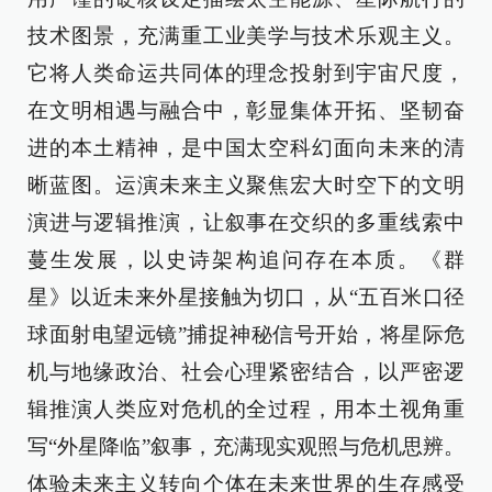
技术图景，充满重工业美学与技术乐观主义。
它将人类命运共同体的理念投射到宇宙尺度，
在文明相遇与融合中，彰显集体开拓、坚韧奋
进的本土精神，是中国太空科幻面向未来的清
晰蓝图。运演未来主义聚焦宏大时空下的文明
演进与逻辑推演，让叙事在交织的多重线索中
蔓生发展，以史诗架构追问存在本质。《群
星》以近未来外星接触为切口，从“五百米口径
球面射电望远镜”捕捉神秘信号开始，将星际危
机与地缘政治、社会心理紧密结合，以严密逻
辑推演人类应对危机的全过程，用本土视角重
写“外星降临”叙事，充满现实观照与危机思辨。
体验未来主义转向个体在未来世界的生存感受