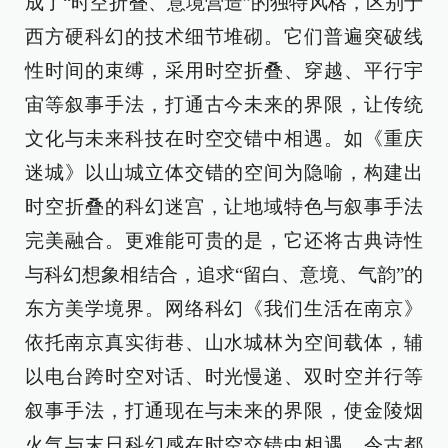
成了“时空折叠、意境营造”的独特风格，区别于
西方硬科幻的技术细节堆砌。它们普遍突破线
性时间的束缚，采用时空折叠、穿越、平行宇
宙等叙事手法，打通古今未来的界限，让传统
文化与未来科技在时空交错中相遇。如《重庆
迷城》以山城立体交错的空间为隐喻，构建出
时空折叠的科幻迷宫，让地域特色与叙事手法
完美融合。更难能可贵的是，它还将古典诗性
与科幻想象相结合，追求“留白、意境、气韵”的
东方美学境界。网络科幻《我们生活在南京》
依托南京真实街巷、山水城林为空间载体，辅
以电台跨时空对话、时光慢递、双时空并行等
叙事手法，打通现在与未来的界限，使金陵烟
火气与末日科幻感在时空交错中相遇，令古都