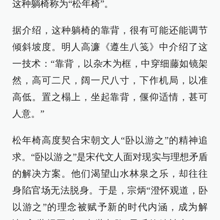
这种躺椅称为“松年椅”。
据介绍，这种躺椅的靠背，很有可能还能调节
倾斜坡度。明人高濂《遵生八笺》中介绍了这
一技术：“靠背，以杂木为框，中穿细藤如镜架
然，高可二尺，阔一尺八寸，下作机局，以准
高低。置之榻上，坐起靠背，偃仰适情，甚可
人意。”
松年椅高度契合宋朝文人“卧以游之”的精神追
求。“卧以游之”是宋代文人面对现实与理想矛盾
的解决方案。他们渴望山水林泉之乐，却往往
身陷官场无法脱身。于是，宗炳“澄怀观道，卧
以游之”的理念被赋予新的时代内涵，成为解