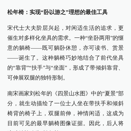
松年椅：实现“卧以游之”理想的最佳工具
宋代士大夫阶层兴起，对闲适生活的追求，更
催生对多样化坐具的需求。一种“坐卧两用”的惬
意的躺椅——既可躺卧休憩，亦可读书、赏景
——诞生了。这种躺椅巧妙地结合了前代坐具
的“靠背”“扶手”与“坐面”，形成了带倾斜靠背、
可伸展双腿的独特形制。
南宋画家刘松年的《四景山水图》中的“夏景”部
分，就生动描绘了一位士人坐在带扶手和倾斜
椅背的椅子上，双腿前伸，神情闲适，这成为
目前可见的最早躺椅图像证据。因此，后人将