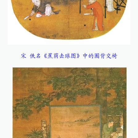
宋 佚名《蕉荫击球图》中的圈背交椅