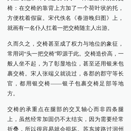
椅：在交椅的靠背上方加了一个荷叶状的托，
方便枕着假寐。宋代佚名《春游晚归图》上，
就画有一名仆人扛着一把交椅随主人出游。
久而久之，交椅甚至成了权力与地位的象征，
常用词“头一把交椅”即源于此。交椅造价高，一
般人坐不起，为了彰显地位，甚至还用银来包
裹交椅。宋人张端义就说过，各郡的郡守等长
官，都用银交椅——银子包裹交椅足部等地
方。
交椅的承重点在腿部的交叉轴心而非四条腿
上，虽然经常加固仍不太结实，因为需要经常
折叠，所以很容易就会损坏。苏东坡路过润州