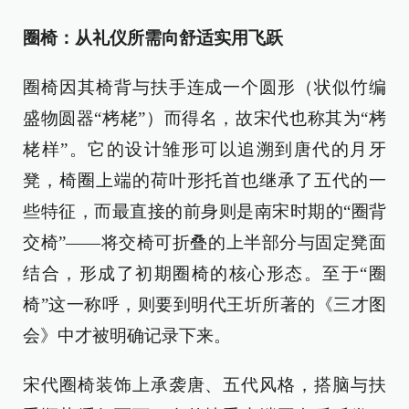
圈椅：从礼仪所需向舒适实用飞跃
圈椅因其椅背与扶手连成一个圆形（状似竹编
盛物圆器“栲栳”）而得名，故宋代也称其为“栲
栳样”。它的设计雏形可以追溯到唐代的月牙
凳，椅圈上端的荷叶形托首也继承了五代的一
些特征，而最直接的前身则是南宋时期的“圈背
交椅”——将交椅可折叠的上半部分与固定凳面
结合，形成了初期圈椅的核心形态。至于“圈
椅”这一称呼，则要到明代王圻所著的《三才图
会》中才被明确记录下来。
宋代圈椅装饰上承袭唐、五代风格，搭脑与扶