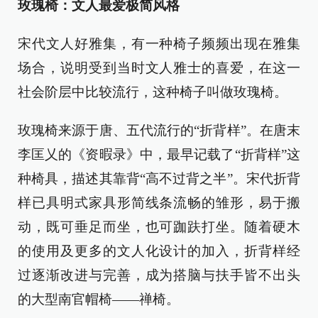
玫瑰椅：文人最爱极简风格
宋代文人好雅集，有一种椅子频频出现在雅集
场合，说明受到当时文人雅士的喜爱，在这一
社会阶层中比较流行，这种椅子叫做玫瑰椅。
玫瑰椅来源于唐、五代流行的“折背样”。在唐末
李匡乂的《资暇录》中，最早记载了“折背样”这
种椅具，描述其靠背“高不过背之半”。宋代折背
样已具明式家具形简线条流畅的雏形，易于搬
动，既可垂足而坐，也可跏趺打坐。随着硬木
的使用及更多的文人化设计的加入，折背样经
过逐渐改进与完善，成为搭脑与扶手皆不出头
的大型南官帽椅——禅椅。