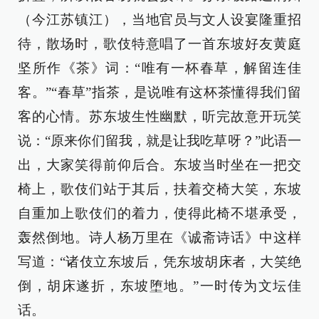
（今江苏镇江），当地官员与文人设宴隆重招
待，散场时，歌伎特意唱了一首东坡好友黄庭
坚所作《茶》词：“唯有一杯春草，解留连佳
客。”“春草”指茶，是说唯有这杯茶懂得我们留
客的心情。苏东坡生性幽默，听完故意开玩笑
说：“原来你们留我，就是让我吃草呀？”此语一
出，大家笑得前仰后合。东坡当时坐在一把交
椅上，歌伎们站于其后，扶着交椅大笑，东坡
自重加上歌伎们的着力，使得此椅不堪承受，
轰然倒地。诗人杨万里在《诚斋诗话》中这样
写道：“诸伎立东坡后，凭东坡胡床者，大笑绝
倒，胡床遂折，东坡堕地。”一时传为文坛佳
话。