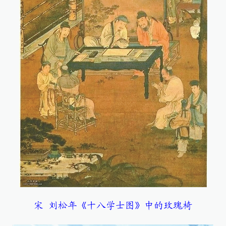
宋 刘松年《十八学士图》中的玫瑰椅