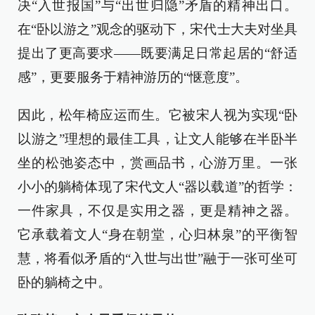
决“入世报国”与“出世归隐”矛盾的精神出口。
在“卧以游之”观念的驱动下，宋代士大夫对坐具
提出了更高要求——既要满足日常起居的“舒适
感”，更要服务于精神游历的“惬意度”。
因此，松年椅应运而生。它被宋人视为实现“卧
以游之”理想的最佳工具，让文人能够在半卧半
坐的松弛姿态中，赏画品书，心游万里。一张
小小的躺椅体现了宋代文人“器以载道”的哲学：
一件家具，不仅是实用之器，更是精神之器。
它承载着文人“身在朝堂，心归林泉”的平衡智
慧，将看似矛盾的“入世与出世”融于一张可坐可
卧的躺椅之中。