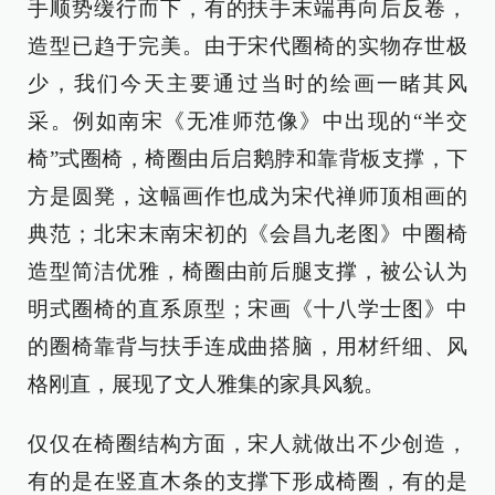
手顺势缓行而下，有的扶手末端再向后反卷，
造型已趋于完美。由于宋代圈椅的实物存世极
少，我们今天主要通过当时的绘画一睹其风
采。例如南宋《无准师范像》中出现的“半交
椅”式圈椅，椅圈由后启鹅脖和靠背板支撑，下
方是圆凳，这幅画作也成为宋代禅师顶相画的
典范；北宋末南宋初的《会昌九老图》中圈椅
造型简洁优雅，椅圈由前后腿支撑，被公认为
明式圈椅的直系原型；宋画《十八学士图》中
的圈椅靠背与扶手连成曲搭脑，用材纤细、风
格刚直，展现了文人雅集的家具风貌。
仅仅在椅圈结构方面，宋人就做出不少创造，
有的是在竖直木条的支撑下形成椅圈，有的是