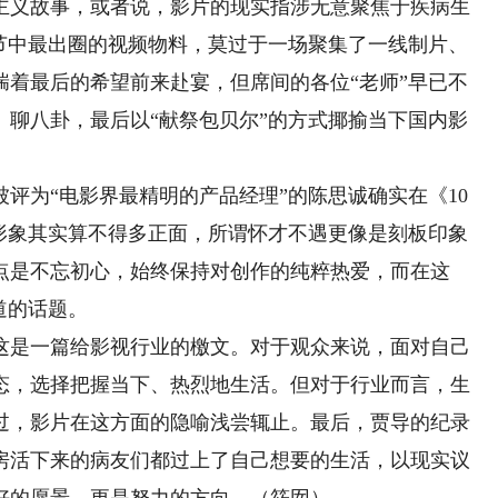
义故事，或者说，影片的现实指涉无意聚焦于疾病生
环节中最出圈的视频物料，莫过于一场聚集了一线制片、
揣着最后的希望前来赴宴，但席间的各位“老师”早已不
、聊八卦，最后以“献祭包贝尔”的方式揶揄当下国内影
为“电影界最精明的产品经理”的陈思诚确实在《10
物形象其实算不得多正面，所谓怀才不遇更像是刻板印象
点是不忘初心，始终保持对创作的纯粹热爱，而在这
道的话题。
是一篇给影视行业的檄文。对于观众来说，面对自己
态，选择把握当下、热烈地生活。但对于行业而言，生
过，影片在这方面的隐喻浅尝辄止。最后，贾导的纪录
号房活下来的病友们都过上了自己想要的生活，以现实议