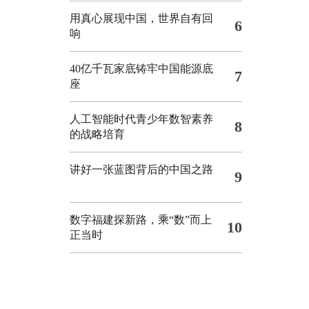
用真心展现中国，世界自有回
6
响
40亿千瓦家底铸牢中国能源底
7
座
人工智能时代青少年数智素养
8
的战略培育
讲好一张蓝图背后的中国之路
9
数字福建探新路，乘“数”而上
10
正当时