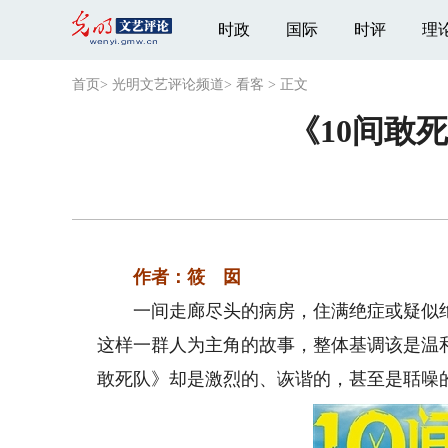
时政
国际
时评
理
首页
>
光明文艺评论频道
>
看客
>
正文
《10间敢
作者：筱 囡
一间走廊尽头的病房，住满绝症或疑似绝
这样一群人为主角的故事，整体基调该是温和
敢死队》却是激烈的、诙谐的，甚至是聒噪