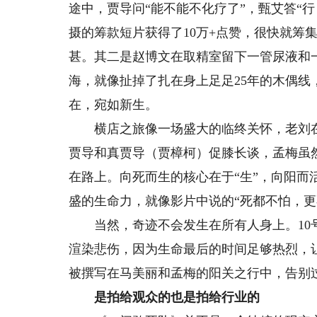
途中，贾导问“能不能不化疗了”，甄艾答“
摄的筹款短片获得了10万+点赞，很快就筹
甚。其二是赵博文在取精室留下一管尿液和
海，就像扯掉了扎在身上足足25年的木偶
在，宛如新生。
横店之旅像一场盛大的临终关怀，老刘在
贾导和真贾导（贾樟柯）促膝长谈，孟梅虽
在路上。向死而生的核心在于“生”，向阳而
盛的生命力，就像影片中说的“死都不怕，更
当然，奇迹不会发生在所有人身上。10号
渲染悲伤，因为生命最后的时间足够热烈，
被撰写在马美丽和孟梅的阳关之行中，告别
是拍给观众的也是拍给行业的