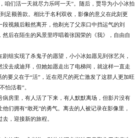
行，咱们活一天就尽力乐呵一天”。随后，贾导为小小冰拍
集到足额善款。相比于名利双收，影像的意义在此刻更
一段视频后毅然离开，他剃光了父亲口中挡运气的刘
线，然后在陌生的风景里哼唱着张国荣的《我》，自由自
剧组实现了杀鬼子的愿望，小小冰如愿见到张艺兴，
然没去成迪拜，但她如愿走出了电梯间，就这样一直走
活的要义在于“活”，近在咫尺的死亡激发了这群人更加旺
不怕活着”。
病房里，有人活了下来，有人默默离场，但影片没有
让他们拥有“敢死”的勇气。离去的人被记录在影像里，
过去，迎接新的旅程。