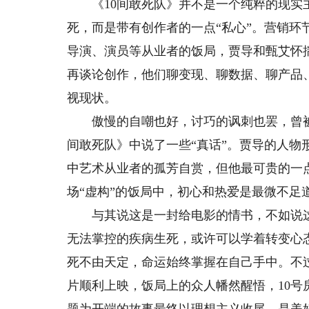
《10间敢死队》并不是一个纯粹的现实主
死，而是带有创作者的一点“私心”。营销
导演、演员等从业者的饭局，贾导和甄艾怀
再谈论创作，他们聊变现、聊数据、聊产品
视现状。
傲慢的自嘲也好，讨巧的讽刺也罢，曾被评
间敢死队》中说了一些“真话”。贾导的人
中艺术从业者的孤芳自赏，但他最可贵的一
场“虚构”的饭局中，初心和热爱是最微不足
与其说这是一封给电影的情书，不如说这
无法掌控的疾病生死，或许可以学着转变心
死不由天定，命运始终掌握在自己手中。不
片顺利上映，饭局上的众人幡然醒悟，10