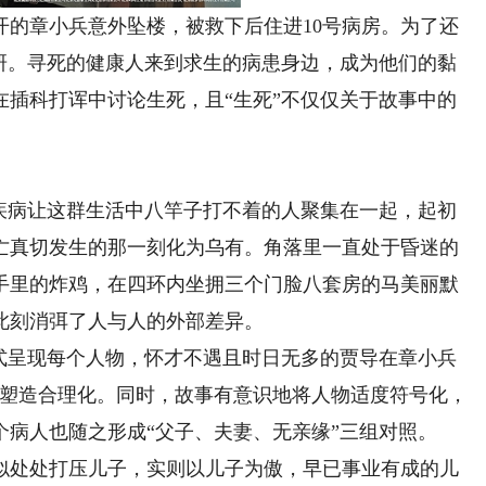
章小兵意外坠楼，被救下后住进10号病房。为了还
调研。寻死的健康人来到求生的病患身边，成为他们的黏
在插科打诨中讨论生死，且“生死”不仅仅关于故事中的
疾病让这群生活中八竿子打不着的人聚集在一起，起初
亡真切发生的那一刻化为乌有。角落里一直处于昏迷的
手里的炸鸡，在四环内坐拥三个门脸八套房的马美丽默
此刻消弭了人与人的外部差异。
呈现每个人物，怀才不遇且时日无多的贾导在章小兵
像塑造合理化。同时，故事有意识地将人物适度符号化，
病人也随之形成“父子、夫妻、无亲缘”三组对照。
处处打压儿子，实则以儿子为傲，早已事业有成的儿