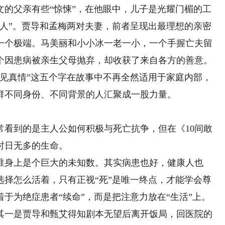
文的父亲有些“惊悚”，在他眼中，儿子是光耀门楣的工
“人”。贾导和孟梅两对夫妻，前者呈现出最理想的亲密
一个极端。马美丽和小小冰一老一小，一个手握亡夫留
个因患病被亲生父母抛弃，却收获了来自各方的善意。
真情”这五个字在故事中不再全然适用于家庭内部，
群不同身份、不同背景的人汇聚成一股力量。
到的是主人公如何积极与死亡抗争，但在《10间敢
时日无多的生命。
身上是个巨大的未知数。其实病患也好，健康人也
选择怎么活着，只有正视“死”是唯一终点，才能学会尊
于为绝症患者“续命”，而是把注意力放在“生活”上。
一是贾导和甄艾得知剧本无望后离开饭局，回医院的