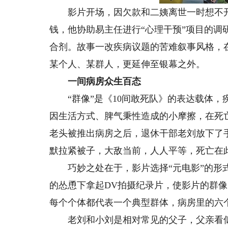
影片开场，因欠款和二姨离世一时想不开的
钱，他协助易主任进行“心理干预”项目的
合剂。故事一改疾病议题的苦难叙事风格，
某个人、某群人，更延伸至银幕之外。
一间病房众生百态
“群像”是《10间敢死队》的表达载体，
因生活方式、脾气秉性造成的小摩擦，在死
老头被推出病房之后，退休干部老刘放下了
默拉紧被子，大敌当前，人人平等，死亡在
巧妙之处在于，影片选择“元电影”的形式
的怂恿下拿起DV拍摄纪录片，使影片的群
每个个体都代表一个典型群体，病房里的六个
老刘和小刘是相对常见的父子，父亲看似