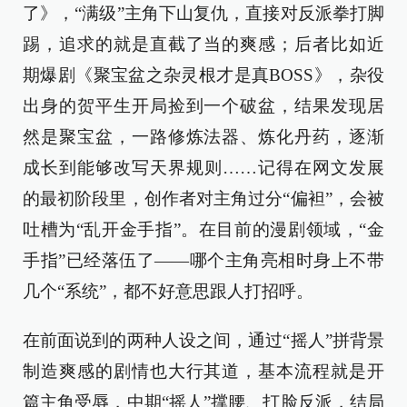
了》，“满级”主角下山复仇，直接对反派拳打脚
踢，追求的就是直截了当的爽感；后者比如近
期爆剧《聚宝盆之杂灵根才是真BOSS》，杂役
出身的贺平生开局捡到一个破盆，结果发现居
然是聚宝盆，一路修炼法器、炼化丹药，逐渐
成长到能够改写天界规则……记得在网文发展
的最初阶段里，创作者对主角过分“偏袒”，会被
吐槽为“乱开金手指”。在目前的漫剧领域，“金
手指”已经落伍了——哪个主角亮相时身上不带
几个“系统”，都不好意思跟人打招呼。
在前面说到的两种人设之间，通过“摇人”拼背景
制造爽感的剧情也大行其道，基本流程就是开
篇主角受辱，中期“摇人”撑腰、打脸反派，结局