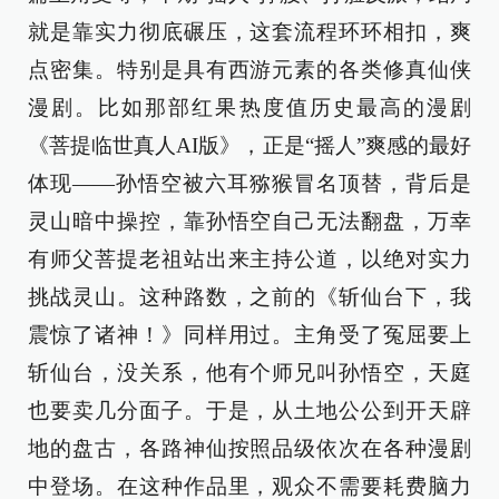
就是靠实力彻底碾压，这套流程环环相扣，爽
点密集。特别是具有西游元素的各类修真仙侠
漫剧。比如那部红果热度值历史最高的漫剧
《菩提临世真人AI版》，正是“摇人”爽感的最好
体现——孙悟空被六耳猕猴冒名顶替，背后是
灵山暗中操控，靠孙悟空自己无法翻盘，万幸
有师父菩提老祖站出来主持公道，以绝对实力
挑战灵山。这种路数，之前的《斩仙台下，我
震惊了诸神！》同样用过。主角受了冤屈要上
斩仙台，没关系，他有个师兄叫孙悟空，天庭
也要卖几分面子。于是，从土地公公到开天辟
地的盘古，各路神仙按照品级依次在各种漫剧
中登场。在这种作品里，观众不需要耗费脑力