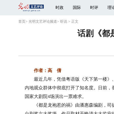
时政
国际
时评
理
首页
>
光明文艺评论频道
>
听说
>
正文
话剧《都
作者：高 倩
最近几年，凭借粤语版《天下第一楼》、
内地观众群体中彻底打开了知名度。日前，
国家大剧院4场演出一票难求。
《都是龙袍惹的祸》由潘惠森编剧，司徒慧
台剧奖六大奖项。作品取材于晚清大太监安