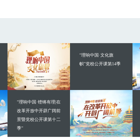
“理响中国·文化旗
帜”党校公开课第14季
“理响中国·铿锵有理|在
改革开放中开辟广阔前
景暨党校公开课第十二
季”