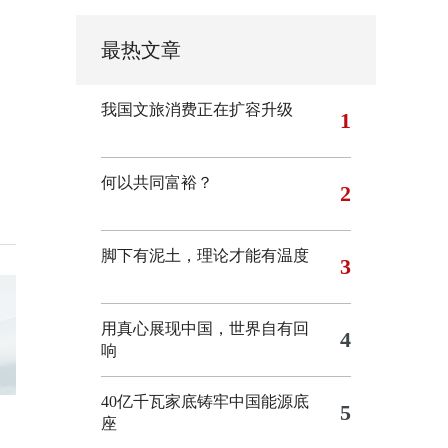
最热文章
我国文旅消费正在扩容升级
1
何以共同富裕？
2
脚下有泥土，理论才能有温度
3
用真心展现中国，世界自有回
4
响
40亿千瓦家底铸牢中国能源底
5
座