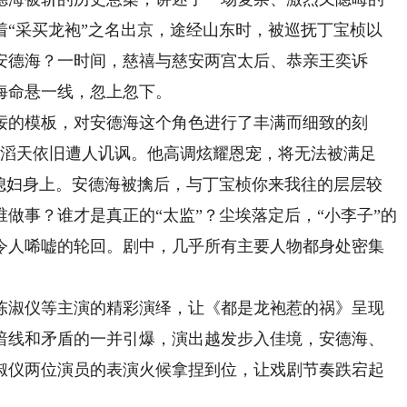
着“采买龙袍”之名出京，途经山东时，被巡抚丁宝桢以
安德海？一时间，慈禧与慈安两宫太后、恭亲王奕诉
海命悬一线，忽上忽下。
的模板，对安德海这个角色进行了丰满而细致的刻
势滔天依旧遭人讥讽。他高调炫耀恩宠，将无法被满足
的媳妇身上。安德海被擒后，与丁宝桢你来我往的层层较
做事？谁才是真正的“太监”？尘埃落定后，“小李子”的
令人唏嘘的轮回。剧中，几乎所有主要人物都身处密集
淑仪等主演的精彩演绎，让《都是龙袍惹的祸》呈现
暗线和矛盾的一并引爆，演出越发步入佳境，安德海、
淑仪两位演员的表演火候拿捏到位，让戏剧节奏跌宕起