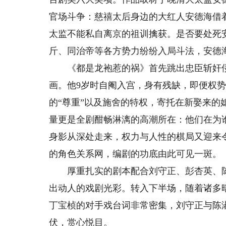
官场斗争：慈禧太后身边的大红人安德海借
太监不能私自离京的祖训擒获。是否要处死
斤、同治帝等各方势力纷纷入局斗法，安德
《都是龙袍惹的祸》首先跳出忠臣斩奸佞
画。他9岁时自阉入宫，身有残缺，即便权
的“尊重”以及施舍的特权，寄托在新娶来
量更是全剧酣畅淋漓的高潮所在：他们在为谁
身影从深处走来，权力与人性的棋局又迎来
的角色关系网，编剧的功底由此可见一斑。
厚重扎实的剧本配合刘守正、彭杏英、陈
出动人的戏剧光彩。转入下半场，随着诸多
丁宝桢的对手戏台词非常密集，刘守正与陈
伏，赏心悦目。