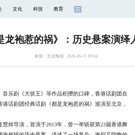
论
文化
科技
教育
是龙袍惹的祸》：历史悬案演绎人
来源：
北京晚报
2026-05-11 09:04
音乐剧《大状王》等作品积攒的口碑，香港话剧团在
香港话剧团经典话剧《都是龙袍惹的祸》巡演至北京，
焯导演，首演于2013年，曾一举斩获第23届香港舞
德海被斩的历史悬案，讲述了一场复杂、激烈又隐晦的