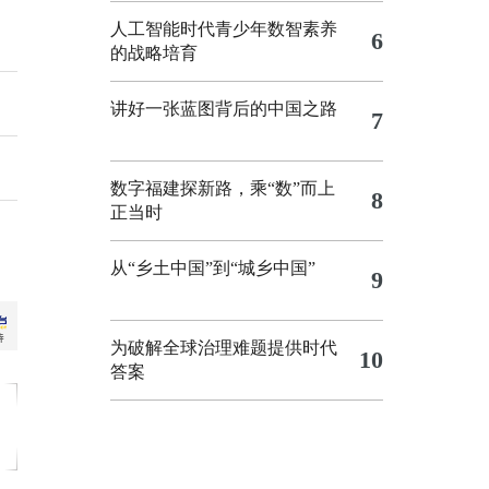
人工智能时代青少年数智素养
6
的战略培育
讲好一张蓝图背后的中国之路
7
数字福建探新路，乘“数”而上
8
正当时
从“乡土中国”到“城乡中国”
9
为破解全球治理难题提供时代
10
答案