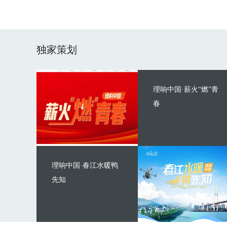
独家策划
理响中国·薪火“燃”青
春
理响中国·春江水暖鸭
先知