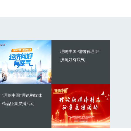
理响中国·铿锵有理|经
济向好有底气
“理响中国”理论融媒体
精品征集展播活动