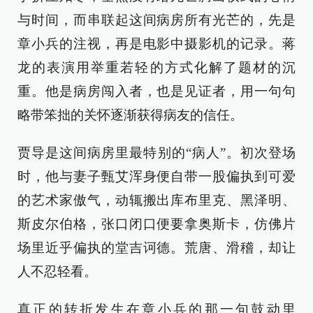
与时间，而串联起这间病房所有光芒的，先是
章小兵的注视，再是电影中摄影机的记录。蒋
龙的表演用举重若轻的方式化解了题材的沉
重。他是病房闯入者，也是见证者，用一句句
略带笨拙的关怀逐渐获得病友的信任。
贾导是这间病房里最特别的“病人”。初次登场
时，他与妻子甄艾浑身便自带一股偏执到可爱
的艺术家傲气，动辄搬出库布里克、黑泽明、
斯皮尔伯格，张口闭口便要拿奥斯卡，仿佛片
场里近乎偏执的堂吉诃德。荒唐、滑稽，却让
人不忍轻看。
真正的转折发生在章小兵的那一句鼓动里