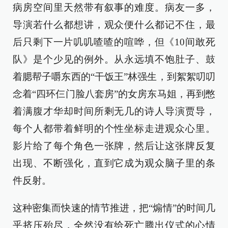
病房空间里天然带有叙事的难度。病友一多，
导演若什么都想讲，观众便什么都记不住，最
后只剩下一片叽叽喳喳的喧哗，但《10间敢死
队》是个少见的例外。从永远填不饱肚子、鼓
着腮帮子嚼东西的“干饭王”林强生，到絮絮叨叨
念着“四环仨门脸八套房”的女房东马姐，再到憋
着满腹才华却时间所剩无几的诗人导演贾导，
每个人都带着鲜明的个性坐标走进观众心里。
影片给了每个角色一张牌，然后让这张牌反复
出现、不断强化，直到它成为观众脑子里的条
件反射。
这种密集而快速的情节推进，把“煽情”的时间几
乎挤压殆尽，全然没有给死亡腾出仪式的心情