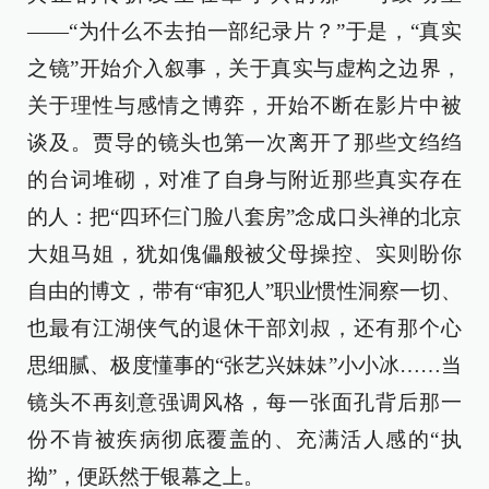
——“为什么不去拍一部纪录片？”于是，“真实
之镜”开始介入叙事，关于真实与虚构之边界，
关于理性与感情之博弈，开始不断在影片中被
谈及。贾导的镜头也第一次离开了那些文绉绉
的台词堆砌，对准了自身与附近那些真实存在
的人：把“四环仨门脸八套房”念成口头禅的北京
大姐马姐，犹如傀儡般被父母操控、实则盼你
自由的博文，带有“审犯人”职业惯性洞察一切、
也最有江湖侠气的退休干部刘叔，还有那个心
思细腻、极度懂事的“张艺兴妹妹”小小冰……当
镜头不再刻意强调风格，每一张面孔背后那一
份不肯被疾病彻底覆盖的、充满活人感的“执
拗”，便跃然于银幕之上。