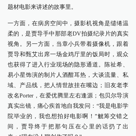
题材电影来讲述的故事里。
一方面，在病房空间中，摄影机视角是缱绻温
柔的，是贾导手中那部老DV拍摄纪录片的真实
视角。另一方面，当章小兵带着摄像机，跟着
贾导和甄艾出席一场金鸡厅里的饭局时，观众
也获得了进入行业现场的隐形通道。陈祉希、
易小星饰演的制片人酒酣耳热，大谈流量、私
域、产品线，把人情世故挂在嘴边；旧友老李
改名Porter，在爱优腾里左右逢源；包贝尔导演
真实出镜，痛心疾首地自我发问：“我是电影学
院毕业的，我也想拍好电影啊！”觥筹交错之
间，贾导终于把那句压在心里的话扔了出