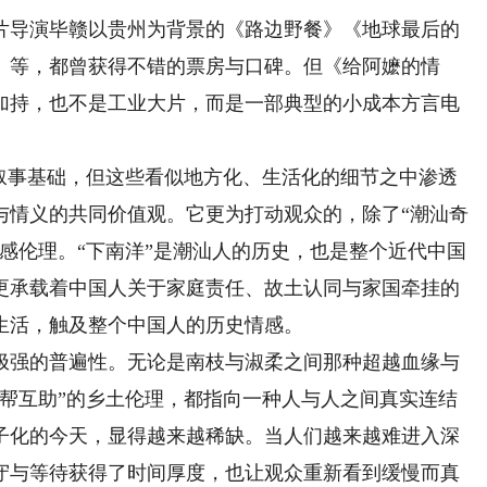
导演毕赣以贵州为背景的《路边野餐》《地球最后的
》等，都曾获得不错的票房与口碑。但《给阿嬷的情
加持，也不是工业大片，而是一部典型的小成本方言电
事基础，但这些看似地方化、生活化的细节之中渗透
与情义的共同价值观。它更为打动观众的，除了“潮汕奇
感伦理。“下南洋”是潮汕人的历史，也是整个近代中国
更承载着中国人关于家庭责任、故土认同与家国牵挂的
生活，触及整个中国人的历史情感。
强的普遍性。无论是南枝与淑柔之间那种超越血缘与
互帮互助”的乡土伦理，都指向一种人与人之间真实连结
子化的今天，显得越来越稀缺。当人们越来越难进入深
守与等待获得了时间厚度，也让观众重新看到缓慢而真