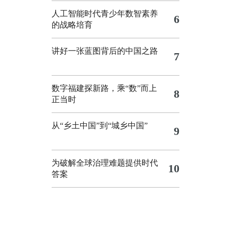
人工智能时代青少年数智素养
6
的战略培育
讲好一张蓝图背后的中国之路
7
数字福建探新路，乘“数”而上
8
正当时
从“乡土中国”到“城乡中国”
9
为破解全球治理难题提供时代
10
答案