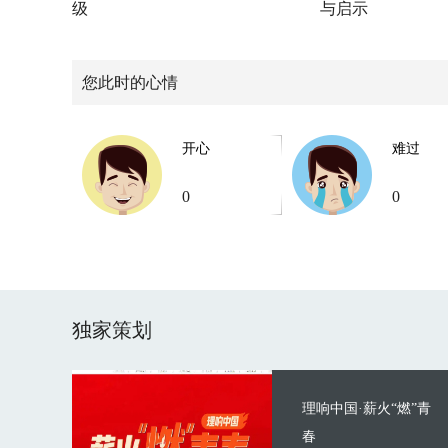
级
与启示
您此时的心情
开心
难过
0
0
独家策划
理响中国·薪火“燃”青
春