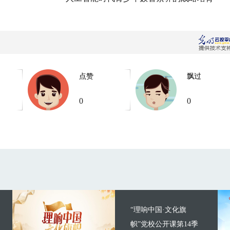
点赞
飘过
0
0
“理响中国·文化旗
帜”党校公开课第14季