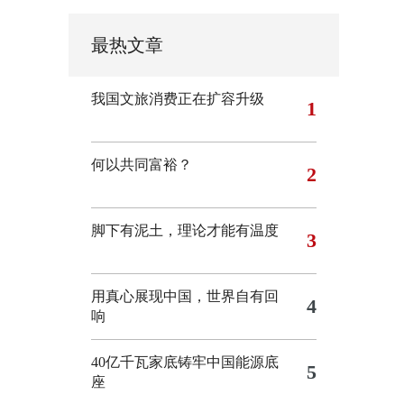
最热文章
我国文旅消费正在扩容升级
1
何以共同富裕？
2
脚下有泥土，理论才能有温度
3
用真心展现中国，世界自有回
4
响
40亿千瓦家底铸牢中国能源底
5
座