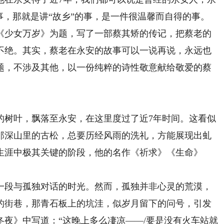
事，那就是讲“故乡”的事，是一件很温馨而自得的事。
少女万岁》为题，写了一部蔡其矫的传记，把蔡老的
不绝。其实，蔡老在永安的故事可以一说再说，永远也
题，不涉及其他，以一份纯粹的诗性敬意献给敬爱的蔡
的树叶，飘落至永安，在这里度过了近7年时间。这看似
那深山里的古松，总要历经风雨的洗礼，方能展现出虬
生涯中极其关键的阶段，他的名作《祈求》《生命》
段与孤独对话的时光。然而，孤独并非心灵的荒漠，
的街巷，那青石板上的坑洼，似岁月留下的问号，引发
夜》中写道：“这晚上多么凄凉——/要是没有火车站就