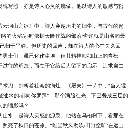
魂写照，亦是诗人心灵的镜像。他以诗人的敏感与哲
云洞山之歌》中，诗人穿越历史的烟尘，与古代的起
侵略的火焰/那时依据天险作战的部落/也许就是山名的最
今已归于平静。但历史的回声，却在诗人的心中久久回
的勇士们，虽已化作尘埃，但其精神却如山上的青松，
于过往的辉煌，而在于它给后人留下的启示：追求自由
术刀，剖析着社会的病灶。《屠夫》一诗中，“当人猛
捞些油水的/都向你罗拜”，那个满脸红光、下巴叠成三层的
人的缩影吗？
山水，是诗人灵感的源泉。他站在乌桕树下，看那在
照亮了秋日的苍凉。“唯当秋风劲吹/田野空旷/在远山