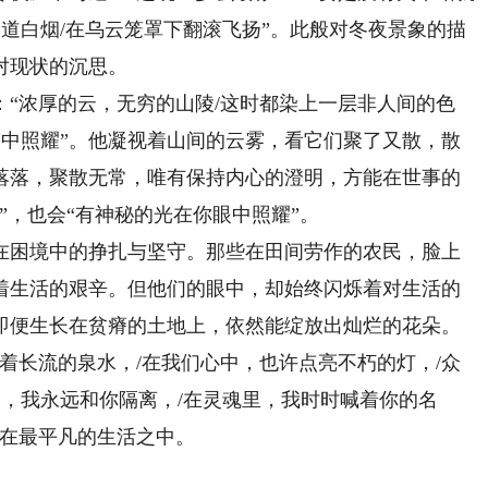
道道白烟/在乌云笼罩下翻滚飞扬”。此般对冬夜景象的描
对现状的沉思。
浓厚的云，无穷的山陵/这时都染上一层非人间的色
眼中照耀”。他凝视着山间的云雾，看它们聚了又散，散
落落，聚散无常，唯有保持内心的澄明，方能在世事的
”，也会“有神秘的光在你眼中照耀”。
困境中的挣扎与坚守。那些在田间劳作的农民，脸上
着生活的艰辛。但他们的眼中，却始终闪烁着对生活的
即便生长在贫瘠的土地上，依然能绽放出灿烂的花朵。
着长流的泉水，/在我们心中，也许点亮不朽的灯，/众
中，我永远和你隔离，/在灵魂里，我时时喊着你的名
藏在最平凡的生活之中。