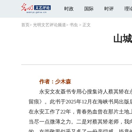
时政
国际
时评
理
首页
>
光明文艺评论频道
>
书虫
>
正文
山城
作者：少木森
永安文友聂书专用心搜集诗人蔡其矫在永
留痕》。此书于2025年12月在海峡书局
在永安工作了22年，青春热血曾在那片土
当尽一点微薄之力。二是对蔡其矫老师，我
的，在崇敬里似乎又多了一份亲切感，毕竟