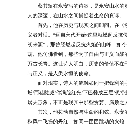
蔡其矫在永安写的诗歌，是永安山水的灵
人的深邃，在山水之间捕捉着生命的真谛。
首先，他在历史与现实之间叩问。在《紫
义者对话。“远自宋代开始/这里就燃起反抗
初来源”，那曾经燃起反抗火焰的山峰，如
荡。他仿佛看到，那些为了自由与正义而战
万古长青。这让诗人明白，历史的价值不在
与正义，是人类永恒的使命。
面对现实，诗人的笔触如同一把锋利的手
增/而猪陡减/你满脸红光/下巴叠成三层/想
屠夫形象，不正是现实中那些贪婪、腐败之
其次，他拨动自然与生命的和弦。永安的
秋风中飞扬的丹红，如同一团团跳动的火焰，