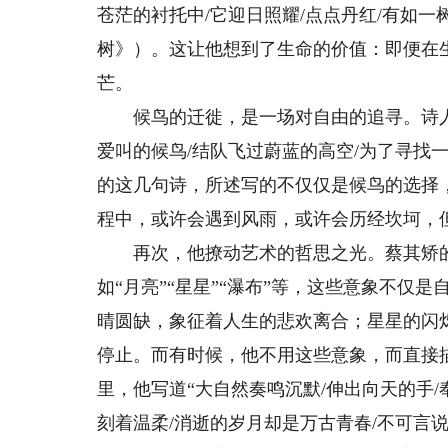
苍茫的衬托中/它迎日照耀/点点丹红/有如一
树》）。这让他想到了生命的价值：即便在
芒。
候鸟的迁徙，是一场对自由的追寻。诗人
爱叫的候鸟/结队飞过蔚蓝的高空/为了寻找
的这几句诗，所述写的不仅仅是候鸟的选择
程中，或许会遇到风雨，或许会历经坎坷，
再次，他撩动艺术的哲思之光。蔡其矫的
如“月亮”“星星”“瀑布”等，这些意象不
晴圆缺，象征着人生的悲欢离合；星星的闪
停止。而有时候，他不用这些意象，而直接
里，他写道“大自然奏鸣沉默/伸出向天的手/
刻着温柔/消逝的岁月却是万古青春/不可言