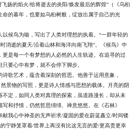
树飞扬的焰火/给将逝去的炎阳/焕发最后的辉煌”（《乌桕
生命的暮年，也要如乌桕树般，绽放出属于自己的光
以候鸟为喻，写出了人类对理想的执着。“一群年轻的
一时消逝的夏天/沿着山林和海洋向南飞翔”。《候鸟》中
，更是每一个有梦想的人必然的人生轨迹。在追寻的过
但只要心中有梦，就不会停下脚步。
诗歌艺术，蕴含着深刻的哲思。他善于运用意象，
仅是自然景物的写照，更是诗人情感与思想的载体。月亮的阴
烁不定，如同人类对真理的探索，虽道路漫长，却从未
描写和抒情，仍然哲思绵绵、禅意悠悠。在《石林》
奉献我心中神圣的无声祈求/凝固的爱在蔚蓝矗立/时间镂
说的宁静笼罩着/世界上再没有比这无言的爱/更高贵更幸