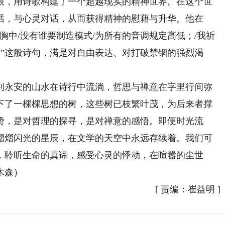
，用诗歌构建了一个超越现实的精神世界。在这个世
话，与心灵对话，从而获得精神的慰藉与升华。他在
胸中/没有谁要制造模式/为所有的音调规定高低；/我祈
！”这般诗句，满是对自由表达、对打破禁锢的强烈渴
永安的山水在诗行中流淌，哲思与禅意在字里行间弥
下了一棵棵思想的树，这些树已枝繁叶茂，为后来者撑
赞，是对哲理的探寻，是对禅意的感悟。即便时光流
熠熠闪光的星辰，在文学的天空中永远存续着。我们可
，聆听生命的真谛，感受心灵的悸动，在喧嚣的尘世
木森）
[
责编：崔益明
]