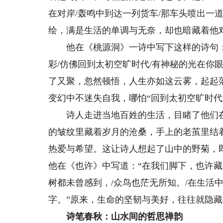
在对岸/轰鸣中到达一列货车/那车头喷出一
绘，满是生活的单调与无奈，却也暗藏着他
他在《桃源洞》一诗中写下这样的诗句：“
彩/仿佛回到太初空旷时代/有神秘的光在你
了又聚，忽然顿悟，人生亦如这云雾，起起
变幻中不迷失自我，哪怕“回到太初空旷时代
诗人走进当地百姓的生活，目睹了他们在
的皱纹里藏着岁月的沧桑，手上的老茧里结
热爱与希望。这让诗人想起了山中的野菊，
他在《也许》中写道：“在我们脚下，也许藏
树都未曾感到，/众鸟也茫无所知。/在生活
字。”原来，生命的坚韧与美好，往往就隐
诗笔春秋：山水间的哲思禅韵