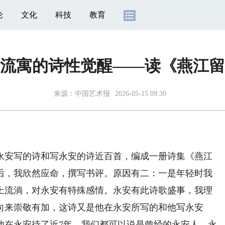
论
文化
科技
教育
流寓的诗性觉醒——读《燕江留
来源：
中国艺术报
2026-05-15 09:30
安写的诗和写永安的诗近百首，编成一册诗集《燕江
出版后，我欣然应命，撰写书评。原因有二：一是年轻时我
地上流淌，对永安有特殊感情。永安有此诗歌盛事，我理
向来崇敬有加，这诗又是他在永安所写的和他写永安
他在永安待了近7年，我们都可以说是曾经的永安人，永