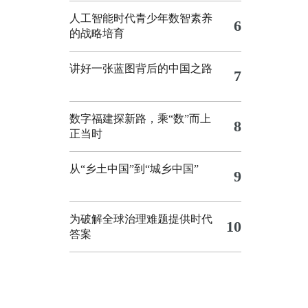
人工智能时代青少年数智素养
6
的战略培育
讲好一张蓝图背后的中国之路
7
数字福建探新路，乘“数”而上
8
正当时
从“乡土中国”到“城乡中国”
9
为破解全球治理难题提供时代
10
答案