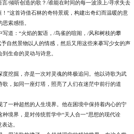
语言/倾听创造的歌？/谁能在时间的每一波浪上/寻求失去
永恒！”这首诗借石林的奇特景观，构建出奇幻而温暖的意
的思索感悟。
道：“火焰的絮语，/鸟雀的喧闹，/风和树枝的攀
赋予自然景物以人的情感，然后又用这些来摹写少女的声
会到生命的灵动与诗意。
度挖掘，亦是一次对灵魂的终极追问。他以诗歌为武
诗歌，如同一座灯塔，照亮了人们在迷茫中前行的道
了一种超然的人生境界。他在困境中保持着内心的宁
种境界，是对传统哲学中“天人合一”思想的现代诠
意表达。