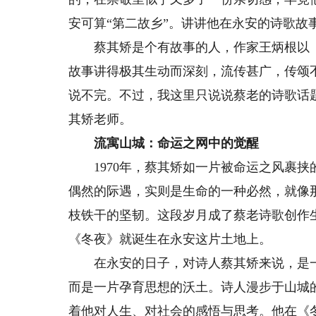
安可算“第二故乡”。讲讲他在永安的诗歌故
蔡其矫是个有故事的人，作家王炳根以《
故事讲得极其生动而深刻，流传甚广，传颂
说不完。不过，我这里只说说蔡老的诗歌话
其矫老师。
流寓山城：命运之网中的觉醒
1970年，蔡其矫如一片被命运之风裹挟
偶然的际遇，实则是生命的一种必然，就像
枝铁干的坚韧。这段岁月成了蔡老诗歌创作
《冬夜》就诞生在永安这片土地上。
在永安的日子，对诗人蔡其矫来说，是一
而是一片孕育思想的沃土。诗人漫步于山城
着他对人生、对社会的感悟与思考。他在《冬