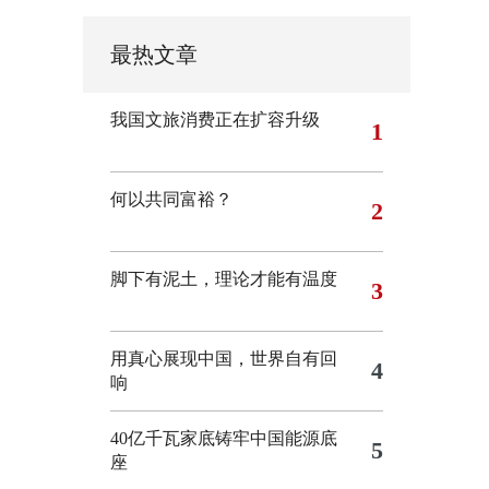
最热文章
我国文旅消费正在扩容升级
1
何以共同富裕？
2
脚下有泥土，理论才能有温度
3
用真心展现中国，世界自有回
4
响
40亿千瓦家底铸牢中国能源底
5
座