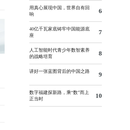
用真心展现中国，世界自有回
6
响
40亿千瓦家底铸牢中国能源底
7
座
人工智能时代青少年数智素养
8
的战略培育
讲好一张蓝图背后的中国之路
9
数字福建探新路，乘“数”而上
10
正当时