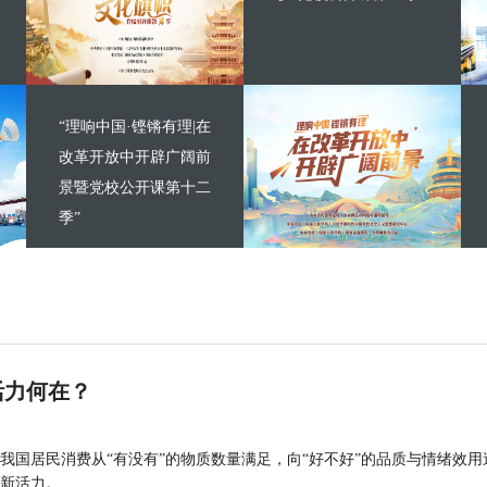
“理响中国·铿锵有理|在
改革开放中开辟广阔前
景暨党校公开课第十二
季”
活力何在？
我国居民消费从“有没有”的物质数量满足，向“好不好”的品质与情绪效用
新活力。