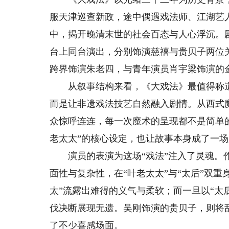
服天津巡查新政，途中偶遇戏法师、江湖艺
中，揭开晚清末世的社会百态与人心浮沉。
台上同台演出，分别饰演慈禧与贵贝子两位
跨界饰演朱老四，与青年演员肖宇梁饰演的
从叙事结构来看，《大戏法》最值得称道之
而是让非遗戏法技艺自然融入剧情。从西式
众惊呼连连，每一次魔术的呈现都不是简单
老太太”的核心设定，也让故事本身成了一场
演员的表演为这场“戏法”注入了灵魂。作
面性与复杂性，在“叶老太太”与“太后”双
太”流露出难得的义气与柔软；而一旦以“太
伐决断展现无遗。吴刚饰演的贵贝子，则将
了不少喜感场面。