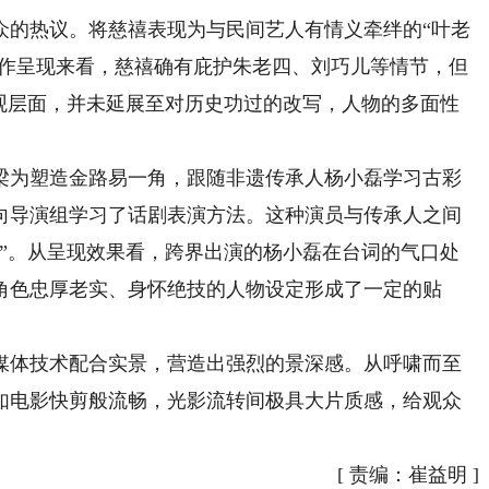
的热议。将慈禧表现为与民间艺人有情义牵绊的“叶老
剧作呈现来看，慈禧确有庇护朱老四、刘巧儿等情节，但
微观层面，并未延展至对历史功过的改写，人物的多面性
为塑造金路易一角，跟随非遗传承人杨小磊学习古彩
向导演组学习了话剧表演方法。这种演员与传承人之间
戏”。从呈现效果看，跨界出演的杨小磊在台词的气口处
角色忠厚老实、身怀绝技的人物设定形成了一定的贴
体技术配合实景，营造出强烈的景深感。从呼啸而至
如电影快剪般流畅，光影流转间极具大片质感，给观众
[
责编：崔益明
]