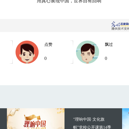
用真心展现中国，世界自有回响
点赞
飘过
0
0
“理响中国·文化旗
帜”党校公开课第14季