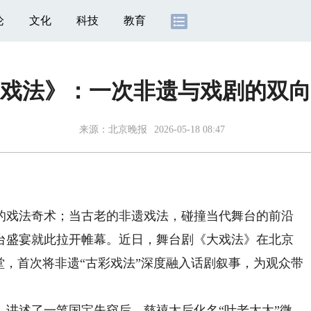
论
文化
科技
教育
戏法》：一次非遗与戏剧的双向
来源：
北京晚报
2026-05-18 08:47
戏法奇术；当古老的非遗戏法，碰撞当代舞台的前沿
台盛宴就此拉开帷幕。近日，舞台剧《大戏法》在北京
堂，首次将非遗“古彩戏法”深度融入话剧叙事，为观众带
述了一笔国宝失窃后，慈禧太后化名“叶老太太”微