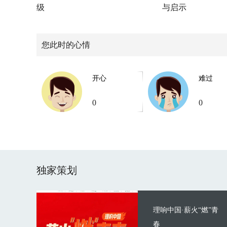
级
与启示
您此时的心情
开心
难过
0
0
独家策划
理响中国·薪火“燃”青
春