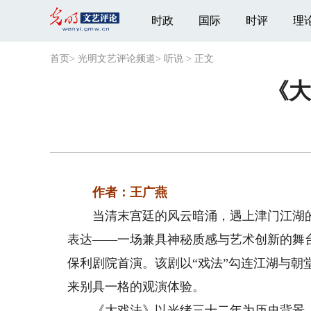
时政
国际
时评
理
首页
>
光明文艺评论频道
>
听说
>
正文
《大
作者：王广燕
当清末宫廷的风云暗涌，遇上津门江湖的
表达——一场兼具神秘质感与艺术创新的舞
保利剧院首演。该剧以“戏法”勾连江湖与朝
来别具一格的观演体验。
《大戏法》以光绪三十二年为历史背景，讲