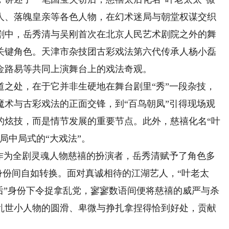
人、落魄皇亲等各色人物，在幻术迷局与朝堂权谋交织
剧中，岳秀清与吴刚首次在北京人民艺术剧院之外的舞
关键角色。天津市杂技团古彩戏法第六代传承人杨小磊
金路易等共同上演舞台上的戏法奇观。
处，在于它并非生硬地在舞台剧里“秀”一段杂技，
魔术与古彩戏法的正面交锋，到“百鸟朝凤”引得现场观
的炫技，而是情节发展的重要节点。此外，慈禧化名“叶
局中局式的“大戏法”。
为全剧灵魂人物慈禧的扮演者，岳秀清赋予了角色多
重身份间自如转换。面对真诚相待的江湖艺人，“叶老太
后”身份下令捉拿乱党，寥寥数语间便将慈禧的威严与杀
乱世小人物的圆滑、卑微与挣扎拿捏得恰到好处，贡献