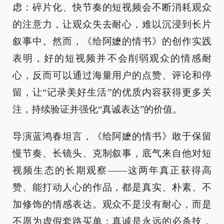
虑：碎片化、快节奏的短视频会不断消耗观众
的注意力，让观众失去耐心，难以沉浸到长片
叙事中。然而，《给阿嬷的情书》的创作实践
表明，好的短视频并不会削弱观众的情感耐
心，反而可以通过海量用户的点赞、评论和停
留，让“记录美好生活”的优质内容获得更多关
注，持续验证并强化“真诚表达”的价值。
导演蓝鸿春坦言，《给阿嬷的情书》敢于保留
慢节奏、长镜头、克制叙事，底气来自他对短
视频生态的长期观察——这两年真正获得高
赞、能打动人心的作品，都是真实、朴素、不
加修饰的情感表达。观众不是没有耐心，而是
不愿为虚假套路买单；真诚是永远的必杀技，