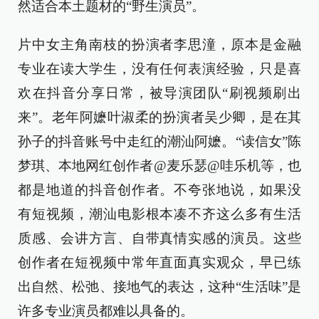
然适合本土题材的“野生演员”。
片中女主角南枝的扮演者李思潼，原本是金融
专业在读大学生，没有任何表演经验，只是喜
欢在抖音分享日常，被导演团队“刷视频刷出
来”。老年阿嬷叶淑柔的扮演者吴少卿，是在其
孙子的抖音账号中走红的潮汕阿嬷。“读信女”陈
梦琪、本地网红创作者@麦乐瑟@哇乐机等，也
都是地道的抖音创作者。不夸张地说，如果没
有短视频，潮汕电影根本凑不齐这么多有生活
质感、会讲方言、自带真情实感的演员。这些
创作者在短视频中常年直面真实观众，早已练
出自然、松弛、接地气的表达，这种“生活味”是
许多专业演员都难以具备的。