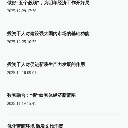
做好“五个必须”，为明年经济工作开好局
2025-12-29 17:36
投资于人对建设强大国内市场的基础功能
2025-12-25 10:52
投资于人对促进新质生产力发展的作用
2025-12-10 09:01
数实融合：“智”绘实体经济新蓝图
2025-11-19 15:41
优化营商环境 激发文旅消费