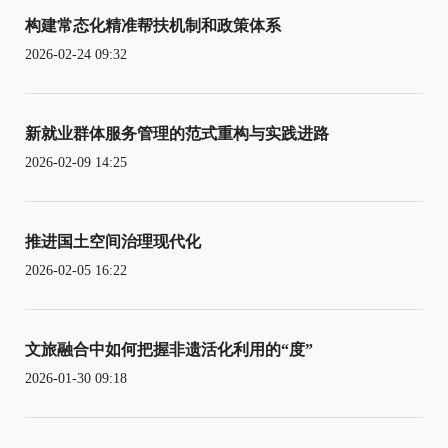
构建常态化精准帮扶机制和政策体系
2026-02-24 09:32
新就业群体服务管理的范式重构与实践进路
2026-02-09 14:25
推进国土空间治理现代化
2026-02-05 16:22
文旅融合中如何把握非遗活化利用的“度”
2026-01-30 09:18