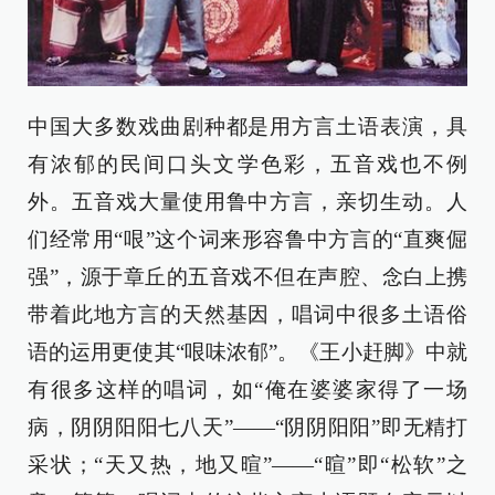
中国大多数戏曲剧种都是用方言土语表演，具
有浓郁的民间口头文学色彩，五音戏也不例
外。五音戏大量使用鲁中方言，亲切生动。人
们经常用“哏”这个词来形容鲁中方言的“直爽倔
强”，源于章丘的五音戏不但在声腔、念白上携
带着此地方言的天然基因，唱词中很多土语俗
语的运用更使其“哏味浓郁”。《王小赶脚》中就
有很多这样的唱词，如“俺在婆婆家得了一场
病，阴阴阳阳七八天”——“阴阴阳阳”即无精打
采状；“天又热，地又暄”——“暄”即“松软”之