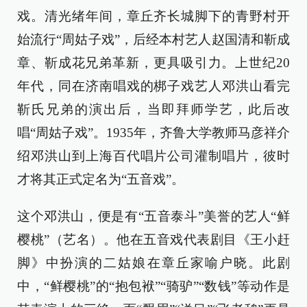
戏。清光绪年间，章丘齐长城脚下的青野村开
始流行“周姑子戏”，后经本村艺人赵国清和靳成
章、靳成花兄弟革新，更具吸引力。上世纪20
年代，同在济南唱戏的梆子戏艺人邓洪山看完
靳氏兄弟的演出后，当即拜师学艺，此后改
唱“周姑子戏”。1935年，齐鲁大学教师马彦祥介
绍邓洪山到上海百代唱片公司灌制唱片，彼时
才将其正式定名为“五音戏”。
这个邓洪山，便是有“五音泰斗”美誉的艺人“鲜
樱桃”（艺名）。他在五音戏代表剧目《王小赶
脚》中扮演的二姑娘在章丘家喻户晓。此剧
中，“鲜樱桃”的“抱包袱”“骑驴”“数钱”等动作是