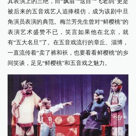
其表演上的三绝，而“飘眉”“送目”“飞老鸹”更是
被后来的五音戏艺人追捧模仿，成为该剧中旦
角演员表演的典范。梅兰芳先生曾对“鲜樱桃”的
表演艺术盛赞不已，笑言如果他在北京，就
有“五大名旦”了。在五音戏流行的章丘、淄博，
一直流传着“卖了裤和袄，也要看看鲜樱桃”的乡
间笑谈，足见“鲜樱桃”和五音戏之魅力。