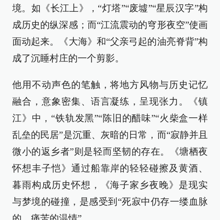
境。如《长江上》，“灯塔”“废墟”“星辰汉字”构
成历史的纵深感；而“江流震动的穹形夜空”使画
面动起来。《大海》和“父亲弓起的油亮脊背”构
成了沉睡村庄的一个剪影。
他用不动声色的笔触，将地方风物与历史记忆
融合，意象密集、语言凝练，呈现张力。《镇
江》中，“铁轨发黑”“陈旧的醋味”“火柴盒一样
乱垒的民居”是沉重、灰暗的日常，而“寂静并且
微小的返乡者”则是轻而坚韧的存在。《塘栖夜
怀想丰子恺》通过船靠岸的轻轻碰擦及黄酒、
暮雨构成历史怀想，《海子家乡夜晚》是现实
与梦境的碰撞，是感受到“死寂中仍存一缕血脉
的、痛苦的温情”。