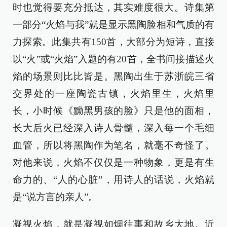
时也觉得要充分抵达，其实难度很大。诗集第
一部分“火焰与我”就是显示黑陶脸相和气质的有
力探索。此集共有150首，大部分为短诗，直接
以“火”或“火焰”入题的有20首，全书间接描述火
焰的场景则比比皆是。黑陶出生于苏浙皖三省
交界处的一座陶瓷古镇，火焰里生，火焰里
长，小时候《黝黑男孩的脸》只是他的面相，
长大后火已经深入诗人骨髓，深入每一个毛细
血管，所以将黑陶作为笔名，就毫不奇怪了。
对他来说，火焰不仅仅是一种物象，更是有生
命力的、“人的心脏”，用诗人的话说，火焰就
是“说方言的亲人”。
凝视火焰，就是凝视如烟往事和故乡大地。近