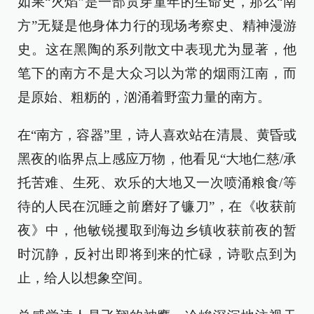
如果“火焰”是一部贯穿童年的生命史，那么“南
方”无疑是他身体力行的现场考察史、精神漫游
史。这在黑陶的系列散文中表现尤为显著，他
笔下的南方不是大众习以为常的烟雨江南，而
是原始、粗粝的，汹涌着野蛮力量的南方。
在“南方，容器”里，诗人喜欢站在清晨、黄昏或
黑夜的临界点上感应万物，他看见“大地仁慈/承
托苦难、生死、欢乐的大地又一次喷涌粮食/等
待的人民在沉睡之前磨好了镰刀”，在《收获前
夜》中，他敏锐攫取到海边乡镇收获前夜的暂
时沉静，反衬出即将到来的忙碌，诗歌点到为
止，给人以想象空间。