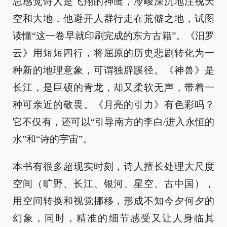
总感觉诗人是飞翔的神鹰，冷峻深沉地注视天
空和大地，他避开人群行走在荒僻之地，试图
读懂“这一卷早就印刷完成的东方古籍”。《汨罗
云》用短短四行，将屈原的历史悲剧转化为一
种新的地理意象，可谓独辟蹊径。《神兽》是
长江，是巨硕的青龙，却又柔软无声，带着一
种可亲近的敬畏。《月亮的引力》有色彩吗？
它不仅有，还可以“引导南方的李白/进入永恒的
水”和“诗的宇宙”。
本书有很多超现实时刻，诗人擅长处理大尺度
空间（旷野、长江、银河、星空、古中国），
用空间转换和视觉挪移，形成不知今夕何夕的
幻象，同时，精准的细节感受又让人身临其